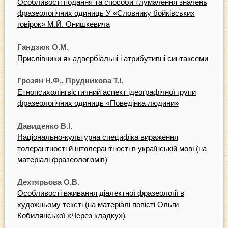
Особливості подання та способи тлумачення значень
фразеологічних одиниць У «Словнику бойківських
говірок» М.Й. Онишкевича
Гандзюк О.М.
Прислівники як адвербіальні і атрибутивні синтаксеми
Грозян Н.Ф., Прудникова Т.І.
Етнопсихолінгвістичний аспект ідеографічної групи
фразеологічних одиниць «Поведінка людини»
Давиденко В.І.
Національно-культурна специфіка вираження
толерантності й інтолерантності в українській мові (на
матеріалі фразеологізмів)
Дехтярьова О.В.
Особливості вживання діалектної фразеології в
художньому тексті (на матеріалі повісті Ольги
Кобилянської «Через кладку»)