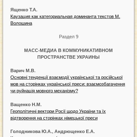
Ященко Т.А.
Каузация как категориальная доминанта текстов М.
Волошина
Раздел 9
МАСС-МЕДИА В КОММУНИКАТИВНОМ
ПРОСТРАНСТВЕ УКРАИНЫ
Варич М.В.
Основні тенденції взаємодії української та російської
мов на cтopiнкax української преси: взаємозбагачення
чи руйнація мовного механізму?
Ващенко Н.М.
Геополітичні вектори Pociї щодо України та їх
відтворення на cтopiнкax німецької преси
Голодникова Ю.А., Андрющенко Е.А.