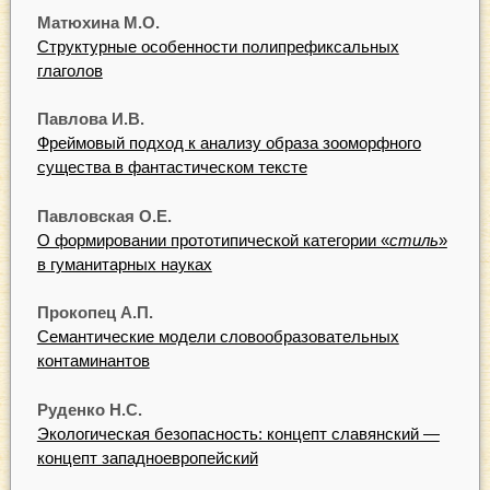
Матюхина М.О.
Структурные особенности полипрефиксальных
глаголов
Павлова И.В.
Фреймовый подход к анализу образа зооморфного
существа в фантастическом тексте
Павловская О.Е.
О формировании прототипической категории «
стиль
»
в гуманитарных науках
Прокопец А.П.
Семантические модели словообразовательных
контаминантов
Руденко Н.С.
Экологическая безопасность: концепт славянский —
концепт западноевропейский