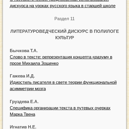
дискурса на уроках русского языка в старшей школе
Раздел 11
ЛИТЕРАТУРОВЕДЧЕСКИЙ ДИСКУРС В ПОЛИЛОГЕ
КУЛЬТУР
Бычкова Т.А.
Слово в тексте: репрезентация концепта «
разум
» в
прозе Михаила Зощенко
Гажева И.Д.
Идиостиль писателя в свете теории функциональной
асимметрии мозга
Груздева Е.А.
Специфика организации текста в путевых очерках
Марка Твена
Игнатив Н.Е.