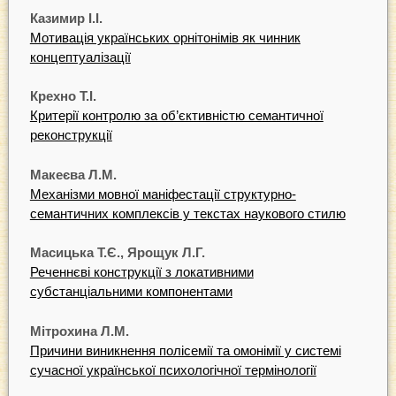
Казимир І.І.
Мотивація українських орнітонімів як чинник
концептуалізації
Крехно Т.І.
Критерії контролю за об’єктивністю семантичної
реконструкції
Макеєва Л.М.
Механізми мовної маніфестації структурно-
семантичних комплексів у текстах наукового стилю
Масицька Т.Є., Ярощук Л.Г.
Реченнєві конструкції з локативними
субстанціальними компонентами
Мітрохина Л.М.
Причини виникнення полісемії та омонімії у системі
сучасної української психологічної термінології