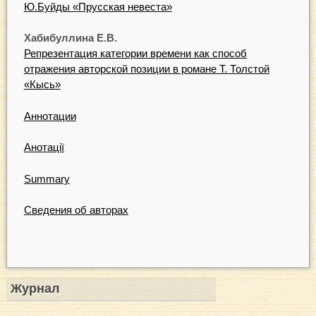
Ю.Буйды «Прусская невеста»
Хабибуллина Е.В.
Репрезентация категории времени как способ
отражения авторской позиции в романе Т. Толстой
«Кысь»
Аннотации
Анотації
Summary
Сведения об авторах
Журнал