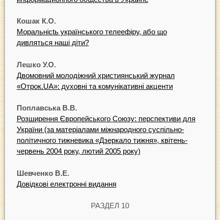
Кошак К.О.
Моральніctь українського телеефіру, або що
дивляться наші діти?
Лешко У.О.
Двомовний молодіжний християнський журнал
«Oтpoк.UA»: духовні та комунікативні акценти
Поплавська В.В.
Розширення Європейського Cоюзу: перспективи для
України (за матеріалами міжнародного суспільно-
політичного тижневика «Дзеркало тижня», квiтeнь-
червень 2004 року, лютий 2005 року)
Шевченко В.Е.
Довідкові електронні видання
РАЗДЕЛ 10