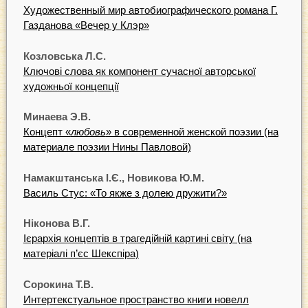
Художественный мир автобиографического романа Г.
Газданова «Вечер у Клэр»
Козловська Л.С.
Ключові слова як компонент сучасної aвтopcькoї
художньої концепції
Минаева Э.В.
Концепт «
любовь
» в современной женской поэзии (на
материале поэзии Нины Павловой)
Намакштанська I.Є., Новикова Ю.М.
Василь Стус: «То якже з долею дружити?»
Ніконова В.Г.
Ієрархія концептів в трагедійній картині світу (на
матеріалі п’єс Шекспіра)
Сорокина Т.В.
Интертекстуальное пространство книги новелл