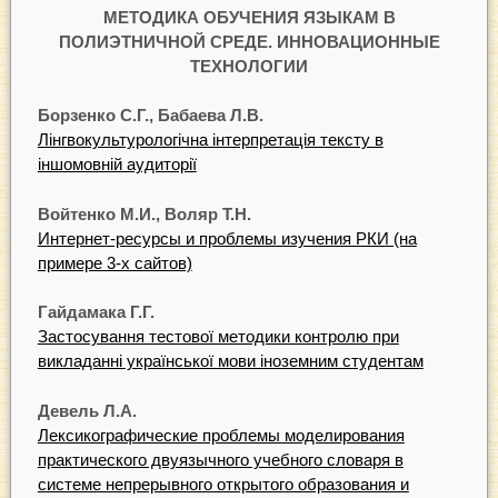
МЕТОДИКА ОБУЧЕНИЯ ЯЗЫКАМ В
ПОЛИЭТНИЧНОЙ СРЕДЕ. ИННОВАЦИОННЫЕ
ТЕХНОЛОГИИ
Борзенко С.Г., Бабаева Л.В.
Лінгвокультурологічна інтерпретація тексту в
іншомовній аудиторії
Войтенко М.И., Воляр Т.Н.
Интернет-ресурсы и проблемы изучения РКИ (на
примере 3-х сайтов)
Гайдамака Г.Г.
Застосування тecтoвoї методики контролю при
викладанні української мови іноземним студентам
Девель Л.А.
Лексикографические проблемы моделирования
практического двуязычного учебного словаря в
системе непрерывного открытого образования и