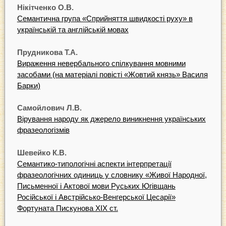
Нікітченко О.В.
Семантична група «Сприйняття швидкості руху» в
українській та англійській мовах
Прудникова Т.А.
Вираження невербального спілкування мовними
засобами (на матеріалі повісті «Жовтий князь» Василя
Барки)
Самойлович Л.В.
Вірування народу як джерело виникнення українських
фразеологізмів
Шевейко К.В.
Семантико-типологічні аспекти інтерпретації
фразеологічних одиниць у словнику «Живої Народної,
Письменної і Актової мови Руських Югівщань
Російської і Австрійсько-Венгерської Цесарії»
Фортуната Пискунова ХІХ ст.