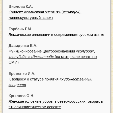
Вислова К.А.
Концепт «
солнечная энергия
» («
солнце
«):
лингвокультурный аспект
Горбань Г.М.
Лексические инновации в современном русском языке
Давиденко Е.А.
Функционирование цветообозначений «
голубой
«,
«
голубий
» и «
блакитний
» (на материале печатных
СМИ)
Еременко И.А.
К вопросу о статусе понятия «
художественный
концепт
«
Крылова О.Н.
Женские головные уборы в севернорусских говорах в
этнолингвистическом аспекте