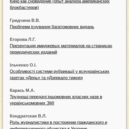
Кино как сновидение (опыт анализа американских
блокбастеров)
Гридчина В.В.
Проблеми існування багатомовних видань
Егорова Л.Г.
Презентация имиджевых материалов на страницах
периодических изданий
Ільченко О.І.
Особливості системи рубрикації у всеукраїнських
газетах «День» та «Дзеркало тижня»
Карась М.А.
Труднощі передачі іншомовних власних назв в
українськомовних ЗMI
Кондратская В.Л.
Роль журналистики в построении гражданского и
информационного общества в Украине