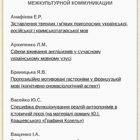
МЕЖКУЛЬТУРНОЙ КОММУНИКАЦИИ
Анафієва Е.Р.
Зіставлення твердих і м’яких приголосних української,
російської і кримськотатарської мов
Архипенко Л.М.
Сфери вживання англіцизмів у сучасному
українському мовному узусі
Браницька Я.В.
Пропозиційно мотивовані гастроніми у французькій
мові (когнітивно-ономасіологічний аспект)
Васейко Ю.С.
Специфіка функціонування реалій-антропонімів в
історичній прозі (на матеріалі роману Ю.І.
Крашевського «Графиня Козель»)
Ващенко І.А.