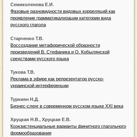
Семиколенова Е.И.
Фазовые разновидности видовых корреляций как
проявление грамматикализации категории вида
русского глагола
Старченко Т.В.
Воссоздание метафорической образности
произведений В. Стефаника и О. Кобылянской
средствами русского языка
Тукова Т.В.
Реклама в эфире как репрезентатор русско-
украинской интерференции
Туркиян Н.Д.
Бизнес-сленг в современном русском языке XXI века
Хруцкая Н.В., Хруцкая Е.В.
Коэкзистенциальные варианты финитного глагольного
формообразования