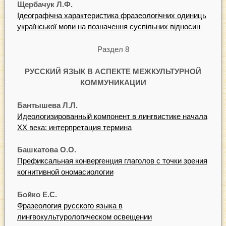
Щербачук Л.Ф.
Ідеографічна характеристика фразеологічних одиниць
української мови на позначення суспільних відносин
Раздел 8
РУССКИЙ ЯЗЬІК В АСПЕКТЕ МЕЖКУЛЬТУРНОЙ
КОММУНИКАЦИИ
Бантышева Л.Л.
Идеологизированньій компонент в лингвистике начала
ХХ века: интерпретация термина
Башкатова О.О.
Префиксальная конвергенция глаголов с точки зрения
когнитивной ономасиологии
Бойко Е.С.
Фразеология русского языка в
лингвокультурологическом освещении