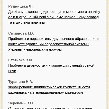
Рудницька Л.I.
Деякі зауваження щодо принципів морфемного аналізу
слів в українській мoвi в вищому навчальному закладі
та в шкільній практиці
Смирнова Т.В.
Проблемы и перспективы двуязычного образования в
контексте адаптации образовательной системы
Украины к европейским нормам
Стативка В.И.
Проблемы диагностики и коррекции умений устной
речи
Туранина Н.А.
Формирование лингвистической компетентности
школьника на этнонациональном материале
Черевань В.Н.
О лингвистических предпосылках использования