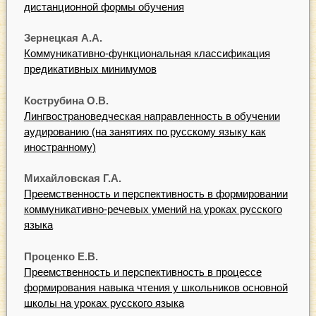
дистанционной формы обучения
Зернецкая А.А.
Коммуникативно-функциональная классификация
предикативных минимумов
Кострубина О.В.
Лингвострановедческая направленность в обучении
аудированию (на занятиях по русскому языку как
иностранному)
Михайловская Г.А.
Преемственность и перспективность в формировании
коммуникативно-речевых умений на уроках русского
языка
Проценко Е.В.
Преемственность и перспективность в процессе
формирования навыка чтения у школьников основной
школы на уроках русского языка