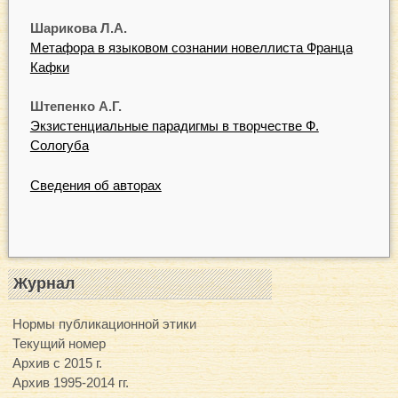
Шарикова Л.А.
Метафора в языковом сознании новеллиста Франца
Кафки
Штепенко А.Г.
Экзистенциальные парадигмы в творчестве Ф.
Сологуба
Сведения об авторах
Журнал
Нормы публикационной этики
Текущий номер
Архив с 2015 г.
Архив 1995-2014 гг.