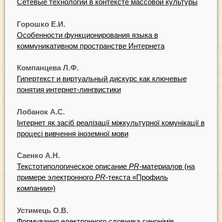
Сетевые технологии в контексте массовой культуры
Горошко Е.И.
Особенности функционирования языка в
коммуникативном пространстве Интернета
Компанцева Л.Ф.
Гипертекст и виртуальный дискурс как ключевые
понятия интернет-лингвистики
Лобанок А.С.
Інтернет як засіб реалізації міжкультурної комунікації в
процесі вивчення іноземної мови
Саенко А.Н.
Текстотипологическое описание
PR
-материалов (на
примере электронного
PR
-текста «Профиль
компании»)
Устимець О.В.
Формування електронного словника синонімів