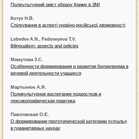
Полікультурний зміст образу Криму в 3MI
Котух Н.В.
Спілкування в аспекті україно-російської двомовності
Lebedev A.N., Fedoseyeva T.V.
Bilingualism: aspects and policies
Мамутова 3.С.
Особенности формирования и развития билингвизма в
речевой деятельности учащихся
Мартынюк А.Я.
Поликультурное воспитание подростков и
лексикографическая практика
Павловская О.Е.
О формировании прототипической категории «
стиль
»
в гуманитарных науках