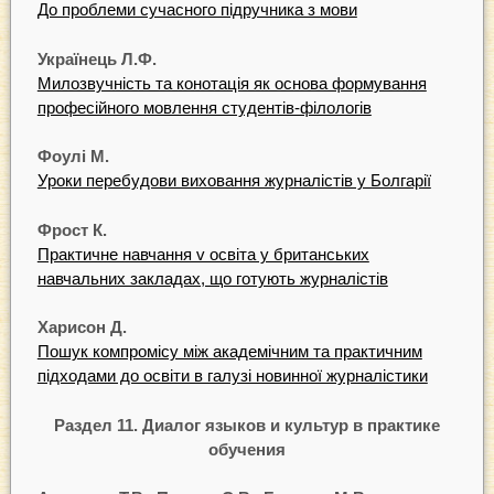
До проблеми сучасного підручника з мови
Українець Л.Ф.
Милозвучність та конотація як основа формування
професійного мовлення студентів-філологів
Фоулі М.
Уроки перебудови виховання журналістів у Болгарії
Фрост К.
Практичне навчання v освіта у британських
навчальних закладах, що готують журналістів
Харисон Д.
Пошук компромісу між академічним та практичним
підходами до освіти в галузі новинної журналістики
Раздел 11. Диалог языков и культур в практике
обучения