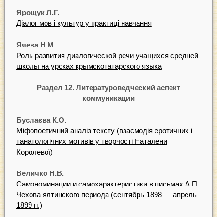
Ярощук Л.Г.
Діалог мов і культур у практиці навчання
Яяева Н.М.
Роль развития диалогической речи учащихся средней
школы на уроках крымскотатарского языка
Раздел 12. Литературоведческий аспект
коммуникации
Буслаєва К.О.
Міфопоетичний аналіз тексту (взаємодія еротичних і
танатологічних мотивів у творчості Наталени
Королевої)
Величко Н.В.
Самономинации и самохарактеристики в письмах А.П.
Чехова ялтинского периода (сентябрь 1898 — апрель
1899 гг.)