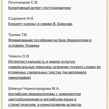
Плотницкая С.В.
Когнитивный аспект глоттодидактики
Сыромля Н.Н.
Концепт «
огонь
» в лирике В. Брюсова
Тукова Т.В.
Формирование русофонии на базе фразеологии в
условиях Украины
Чевела О.В.
Интертекстуальность и диалог культур:
универсальные принципы освоения «чужого слова» во
вторичных сакральных текстах (на материале
гимнографии)
Шевчук-Черногородова М.А.
Английские фразеологизмы с компонентом
цветообозначения в английском языке в
стилистическом и коннотативном аспектах