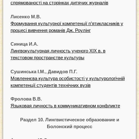
спрямованості на сторінках дитячих журналів
Лисенко М.В.
Формування культурної компетенції п’ятикласників у
процесі вивчення романів Дж. Роулінг
Синица И.А.
Лингвокультурная личность ученого XIX в. в
текстовом пространстве культуры
Сушинська І.М., Давидов П.Г.
Мовленнєва культура особистості у культурологічній
компетенції студентів технічних вузів
Фролова В.В.
Языковая личность в коммуникативном конфликте
Раздел 10. Лингвистическое образование и
Болонский процесс