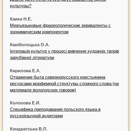
культуры?
Каика Н.Е.
Межъязыковые фразеологические зквиваленты с
зоонимическим компонентом
Каніболоцька О.А.
Інтеграція культур у процесі вивчення художніх творів
зарубіжної літератури
Кирилова Е.А.
Отражение быта севернорусского крестьянина
ресурсами морфемной структуры сложного слова (на
материале вологодских говоров)
Колосова Е.И.
Специфика преподавания польского языка в
русскоязычной аудитории
Кондратська B.Л.