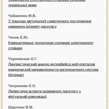
української мови
Чабаненко М.В.
У пошуках методології семіотичного дослідження
новинного інтернет-дискурсу
Чепик Е.Ю.
Компьютерные технологии создания электронного
словаря
Чернявская О.Г.
Лингвистический анализ интерфейса
web
-порталов
юридической направленности англоязычного сектора
Интернет
Чигринова О.О.
Лінгвістичні аспекти розмовного дискурсу у
віртуальній комунікації
Шаклеин В.М.