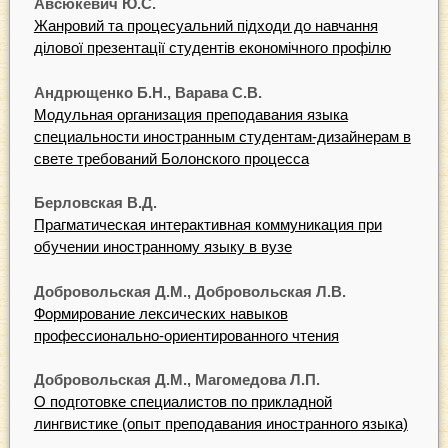
Авсюкевич Ю.С.
Жанровий та процесуальний підходи до навчання
ділової презентації студентів економічного профілю
Андрющенко Б.Н., Варава С.В.
Модульная организация преподавания языка
специальности иностранным студентам-дизайнерам в
свете требований Болонского процесса
Берловская В.Д.
Прагматическая интерактивная коммуникация при
обучении иностранному языку в вузе
Добровольская Д.М., Добровольская Л.В.
Формирование лексических навыков
профессионально-ориентированного чтения
Добровольская Д.М., Магомедова Л.П.
О подготовке специалистов по прикладной
лингвистике (опыт преподавания иностранного языка)