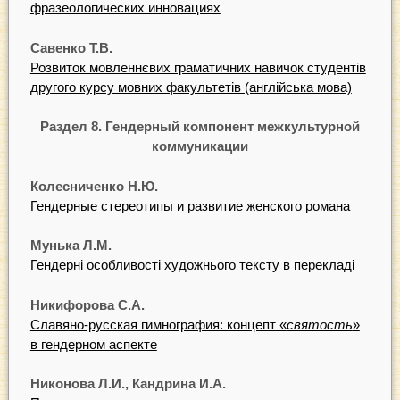
фразеологических инновациях
Савенко Т.В.
Розвиток мовленнєвих граматичних навичок студентів
другого курсу мовних факультетів (англійська мова)
Раздел 8. Гендерный компонент межкультурной
коммуникации
Колесниченко Н.Ю.
Гендерные стереотипы и развитие женского романа
Мунька Л.М.
Гендерні особливості художнього тексту в перекладі
Никифорова С.А.
Славяно-русская гимнография: концепт «
святость
»
в гендерном аспекте
Никонова Л.И., Кандрина И.А.