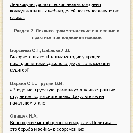
Лингвокультурологический анализ создания
коммуникативных
web
-моделей восточнославянских
языков
Раздел 7. Лексико-грамматические инновации в
практике преподавання языков
Борзенко С.Г., Бабаєва Л.В.
Використання когнітивних методик у процесі
викладання теми «Дієслова руху» в англомовній
аудиторії
Варава С.В., Груцяк В.И.
«Введение в русскую граматику» для иностранных
студентов подготовительных факультетов на
начальном этапе
Онищук Н.А.
Воплощение метафорической модели «Политика —
это борьба и война» в современных