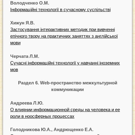
Володченко О.М.
Інформаційні технології в сучасному суспільстві
Хижун Я.В.
Застосування інтерактивних методик при вивченні
епічного твору на практичних заняттях з англійської
мови
Черчата Л.М.
Сучасні інформаційні технології у навчанні іноземних
мов
Раздел 6. Web-пространство межкультурной
коммуникации
Андреева Л.Ю.
О влиянии информационной среды на человека и ее
роли в ноосферных процессах
Голодникова Ю.А., Андрющенко Е.А.