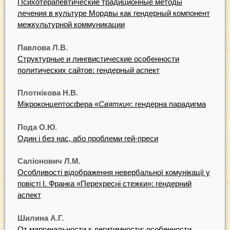
Психотерапевтические традиционные методы
лечения в культуре Мордвы как гендерный компонент
межкультурной коммуникации
Павлова Л.В.
Структурные и лингвистические особенности
политических сайтов: гендерный аспект
Плотнікова Н.В.
Мікроконцептосфера «
Святки
«: гендерна парадигма
Пода О.Ю.
Один і без нас, або проблеми гей-преси
Саліонович Л.М.
Особливості відображення невербальної комунікації у
повісті І. Франка «Перехресні стежки»: гендерний
аспект
Шилина А.Г.
От маргинальности к легитимности: особенности