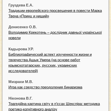
Груздева Е.А.
Традиции европейского просвещения в повести Марка
Твена «Принц и нищий»
Денисенко О.В.
Володимир Крекотень – дослідник давньої української
новели
Кадырова У.Р.
Библиографический аспект изученности жизни и
творчества Ашык Умера (на основе работ
крымскотатарских, русских, украинских
исследователей)
Мизрахи М.В.
Игра как средство преодоления бинаризма
Ніконова В.Г.
Трагедійна картина світу в п’єсах Шекспіра: методика
поетико-когнітивного аналізу