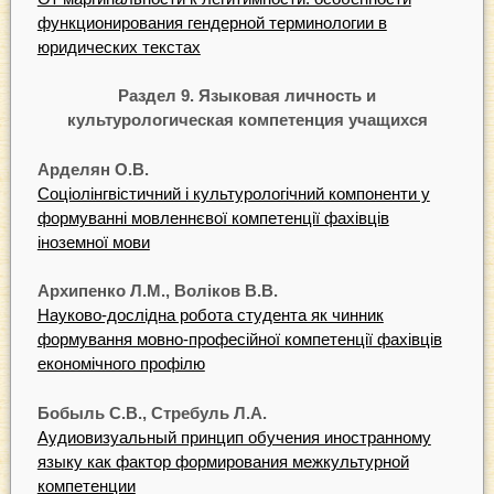
функционирования гендерной терминологии в
юридических текстах
Раздел 9. Языковая личность и
культурологическая компетенция учащихся
Арделян О.В.
Соціолінгвістичний і культурологічний компоненти у
формуванні мовленнєвої компетенції фахівців
іноземної мови
Архипенко Л.М., Воліков В.В.
Науково-дослідна робота студента як чинник
формування мовно-професійної компетенції фахівців
економічного профілю
Бобыль С.В., Стребуль Л.А.
Аудиовизуальный принцип обучения иностранному
языку как фактор формирования межкультурной
компетенции