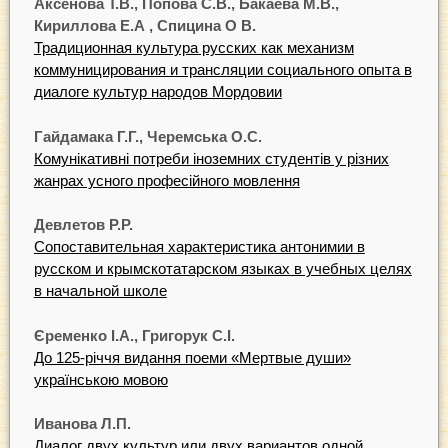
Аксенова Т.В., Попова С.В., Бакаева М.В.,
Кириллова Е.А , Спицина О В.
Традиционная культура русских как механизм
коммуницирования и трансляции социального опыта в
диалоге культур народов Мордовии
Гайдамака Г.Г., Черемська О.С.
Комунікативні потреби іноземних студентів у різних
жанрах усного професійного мовлення
Девлетов Р.Р.
Сопоставительная характеристика антонимии в
русском и крымскотатарском языках в учебных целях
в начальной школе
Єременко І.А., Григорук С.І.
До 125-річчя видання поеми «Мертвые души»
українською мовою
Иванова Л.П.
Диалог двух культур или двух вариантов одной