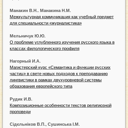
Манакин В.Н.. Манакина Н.М.
Межкультурная коммуникация как учебный предмет
для специальности «журналистика»
Мельничук Ю.Ю.
О проблеме углубленного изучения русского языка в
классах филологического профиля
Нагорный И.А.
Магистерский курс «Cемантика и функции русских
частиц» в свете новых подходов к преподаванию
лингвистики в рамках двухуровневой системы
образования европейского типа
Рудик И.В.
Композиционные особенности текстов религиозной
проповеди
Сідєльніков В.П., Сушинська І.М.