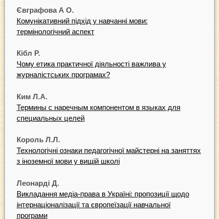
Євграфова А О.
Комунікативний підхід у навчанні мови:
термінологічний аспект
Кiбл Р.
Чому етика практичної діяльності важлива у
журналістських програмах?
Ким Л.А.
Термины с наречным компонентом в языках для
специальных целей
Король Л.Л.
Технологічні ознаки педагогічної майстерні на заняттях
з іноземної мови у вищій школі
Леонарді Д.
Викладання медіа-права в Україні: пропозиції щодо
інтернаціоналізації та європеїзації навчальної
програми