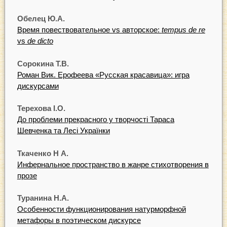
Обелец Ю.А.
Время повествовательное vs авторское:
tempus de re
vs
de dicto
Сорокина Т.В.
Роман Вик. Ерофеева «Русская красавица»: игра
дискурсами
Терехова І.О.
До проблеми прекрасного у творчості Тараса
Шевченка та Лесі Українки
Ткаченко Н А.
Инфернальное пространство в жанре стихотворения в
прозе
Туранина Н.А.
Особенности функционирования натурморфной
метафоры в поэтическом дискурсе