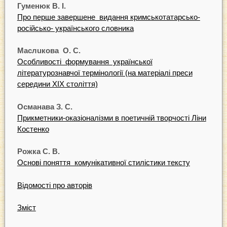
Гуменюк
В.
І.
Про перше завершене видання кримськотатарсько-
росiйсько- українського словника
Ма
c
л
u
к
o
в
a
О
.
С.
Особливостi формування української
лiтературознавчої термiнології (на матерiалi преси
середини XIX столiття)
Османава З
.
С.
Прикметники-оказiоналiзми в поетичнiй творчостi Лiни
Костенко
Рожка С.
В.
Основi поняття комунiкативної стилiстики тексту
Вiдомостi про авторiв
Змiст