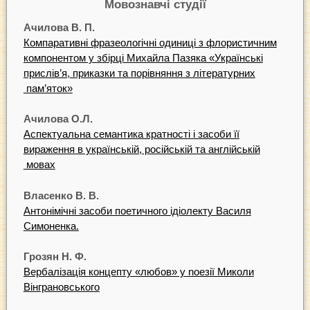
Мовознавч
i
c
т
y
д
i
ї
Ачилова
В
.
П.
Компаративнi фразеологiчнi одиницi з флористичним
компонентом у збiрцi Михайла Пазяка «Українськi
прислiв’я, приказки та порiвняння з лiтературних
пам’яток»
Ачилова О.Л.
Аспектуальна семантика кратностi i засоби її
вираження в українськiй, росiйськiй та англiйськiй
мовах
Власенко В. В.
Антонiмiчнi засоби поетичного iдiолекту Василя
Симоненка.
Грозян Н. Ф.
Вербалiзацiя концепту «любов» у noeзiї Миколи
Вiнграновського