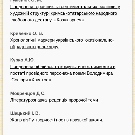
Паєднання героїчних та сентиментальних мотивiв у
художнiй структурi кримськотатарського народного
любовного дестану «Козукюрпеч»
Крив
е
нк
о О
.
В.
Хронологiчнi маркери украiїнського оказiонально-
обрядового фольклору
Курк
о
А
.
Ю.
Поеднання бiблiйноi: та комунiстичноi: символiки в
постатi провiдного персонажа поеми Володимира
Сосюри «Христос»
Мокренцов Д
С.
Лiтературознавча рецепцiя пророчої теми
Шацький
І
.
В.
Жанр вiзiї у творчостi поетiв празької школи.