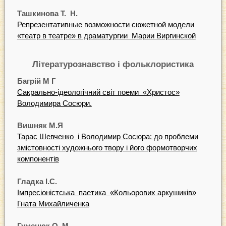
Ташкинова
Т. Н.
Репрезентативные возможности сюжетной модели
«театр в театре» в драматургии Марии Виргинской
Лі
тературознавство
і
фольклористика
Б
а
г
р
i
й М Г
Сакрально-iдеологiчний свiт поеми «Христос»
Володимира Сосюри.
В
ишня
к М.
Я
Тарас Шевченко i Володимир Сосюра: до проблеми
змiстовностi художнього твору i його формотворчих
компонентiв
Г
л
а
д
к
а
І
.
С.
Iмпресiонiстська паетика «Кольорових аркушикiв»
Гната Михайличенка
Г
у
м
е
ню
к
О. М.