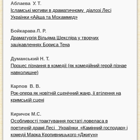
Аблаева
У.
Т
.
Iсламськi мотиви в драматичному дiалозi Лесi
Українки «Айша та Мохаммед»
Бойкарава Л. Р.
Драматургiя Вiльяма Шекспiра у творчих
зацiкавленнях Бориса Тена
Д
уманський
Н.
Т.
Процес пiзнання в комедiї (як комедiйний герой пiзнае
навколишне)
Карпов В. В.
Рок-опера як новiтнiй сценiчний жанр, iї втiлення на
кримськiй сценi
Киричок
М.
С.
Особливостi трактування постатi ловеласа в
поетичнiй драмi Лесi Украiїнки «Камiнний господар» i
комедii Марка Кропивницького «Джигун»