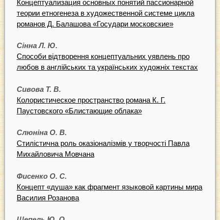
Концептуализация основных понятий пассионарной
теории етногенеза в художественной системе цикла
романов Д. Балашова «Государи московские»
Сінна Л. Ю.
Способи відтворення концептуальних уявлень про
любов в англійських та українських художніх текстах
Сивова Т. В.
Колористическое пространство романа К. Г.
Паустовского «Блистающие облака»
Слюніна О. В.
Стилістична роль оказіоналізмів у творчості Павла
Михайловича Мовчана
Фисенко О. С.
Концепт «душа» как фрагмент языковой картины мира
Василия Розанова
Шепель Ю. О.