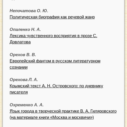
Непочатова О. Ю.
Политическая биография как речевой жанр
Опаленко Н. А.
Лексика чувственного восприятия в прозе С.
Довлатова
Орехов В. В.
Европейский фантом в русском литературном
сознании
Орехова Л. А.
Крымский текст А. Н. Островского: по дневнику
писателя
Охременко А. А.
Язык города в творческой практике В. А. Гиляровского
(на материале книги «Москва и москвичи»)