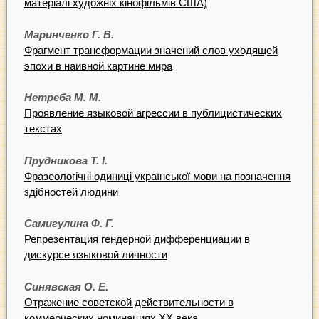
матеріалі художніх кінофільмів США)
Маринченко Г. В.
Фрагмент трансформации значений слов уходящей
эпохи в наивной картине мира
Нетреба М. М.
Проявление языковой агрессии в публицистических
текстах
Прудникова Т. І.
Фразеологічні одиниці української мови на позначення
здібностей людини
Самигулина Ф. Г.
Репрезентация гендерной дифференциации в
дискурсе языковой личности
Синявская О. Е.
Отражение советской действительности в
коммерческих номинациях XX века