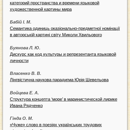
категорий пространства и времени языковой
художественной картины мира
Бабій І. М.
Семантика одиниць оказіонально-предметної номінації
в авторській картині світу Миколи Хвильового
Буянова Л. Ю.
Дискурс как код культуры и репрезентанта языковой
личности
Власенко В. В.
Лінгвістична наукова парадигма Юрія Шевельова
Войцева Е. А.
Структура концепта ‘море’ в маринистической лирике
Ивана Рядченко
Гінда О. М.
«Чуже» слово в поезіях українських трудових