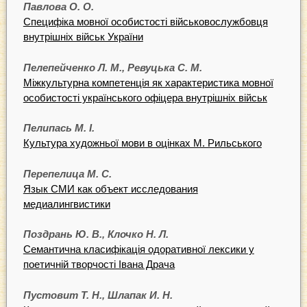
Павлова О. О.
Специфіка мовної особистості військовослужбовця
внутрішніх військ України
Пелепейченко Л. М., Ревуцька С. М.
Міжкультурна компетенція як характеристика мовної
особистості українського офіцера внутрішніх військ
Пелипась М. І.
Культура художньої мови в оцінках М. Рильського
Перепелица М. С.
Язык СМИ как объект исследования
медиалингвистики
Поздрань Ю. В., Клочко Н. Л.
Семантична класифікація одоративної лексики у
поетичній творчості Івана Драча
Пустовит Т. Н., Шлапак И. Н.