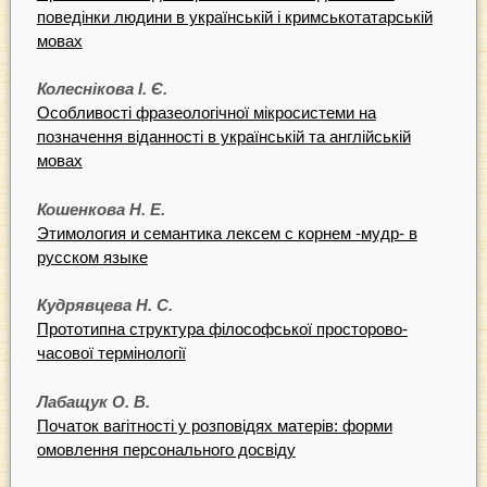
поведінки людини в українській і кримськотатарській
мовах
Колеснікова І. Є.
Особливості фразеологічної мікросистеми на
позначення віданності в українській та англійській
мовах
Кошенкова Н. Е.
Этимология и семантика лексем с корнем -мудр- в
русском языке
Кудрявцева Н. С.
Прототипна структура філософської просторово-
часової термінології
Лабащук О. В.
Початок вагітності у розповідях матерів: форми
омовлення персонального досвіду