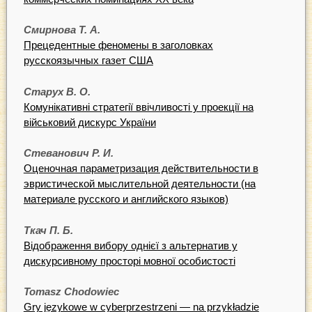
Смирнова Т. А.
Прецедентные феномены в заголовках
русскоязычных газет США
Старух В. О.
Комунікативні стратегії ввічливості у проекції на
військовий дискурс України
Стеванович Р. И.
Оценочная параметризация действительности в
эвристической мыслительной деятельности (на
материале русского и английского языков)
Ткач П. Б.
Відображення вибору однієї з альтернатив у
дискурсивному просторі мовної особистості
Tomasz Chodowiec
Gry językowe w cyberprzestrzeni — na przykładzie