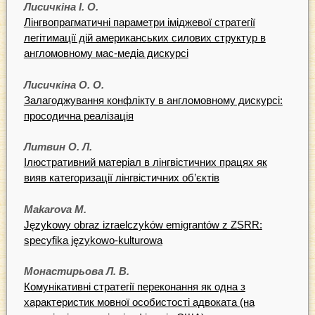
Лисичкіна І. О.
Лінгвопрагматичні параметри іміджевої стратегії
легітимації дій американських силових структур в
англомовному мас-медіа дискурсі
Лисичкіна О. О.
Залагоджування конфлікту в англомовному дискурсі:
просодична реалізація
Литвин О. Л.
Ілюстративний матеріал в лінгвістичних працях як
вияв категоризації лінгвістичних об’єктів
Makarova M.
Językowy obraz izraelczyków emigrantów z ZSRR:
specyfika językowo-kulturowa
Монастирьова Л. В.
Комунікативні стратегії переконання як одна з
характеристик мовної особистості адвоката (на