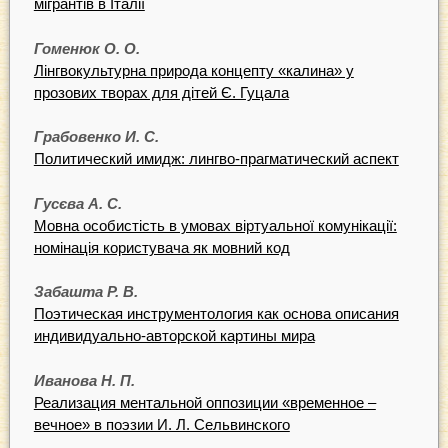
мігрантів в Італії
Гоменюк О. О.
Лінгвокультурна природа концепту «калина» у
прозових творах для дітей Є. Гуцала
Грабовенко И. С.
Политический имидж: лингво-прагматический аспект
Гусєва А. С.
Мовна особистість в умовах віртуальної комунікації:
номінація користувача як мовний код
Забашта Р. В.
Поэтическая инструментология как основа описания
индивидуально-авторской картины мира
Иванова Н. П.
Реализация ментальной оппозиции «временное –
вечное» в поэзии И. Л. Сельвинского