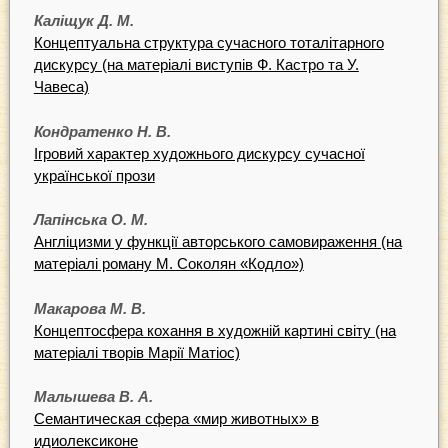
Каліщук Д. М.
Концептуальна структура сучасного тоталітарного
дискурсу (на матеріалі виступів Ф. Кастро та У.
Чавеса)
Кондратенко Н. В.
Ігровий характер художнього дискурсу сучасної
української прози
Лапінська О. М.
Англіцизми у функції авторського самовираження (на
матеріалі роману М. Соколян «Кодло»)
Макарова М. В.
Концептосфера кохання в художній картині світу (на
матеріалі творів Марії Матіос)
Малышева В. А.
Семантическая сфера «мир животных» в
идиолексиконе