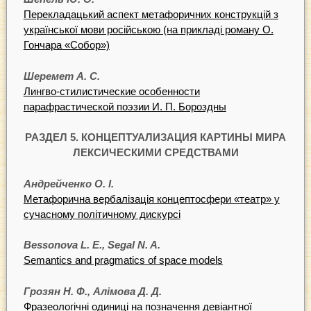
Перекладацький аспект метафоричних конструкцій з
української мови російською (на прикладі роману О.
Гончара «Собор»)
Шеремет А. С.
Лингво-стилистические особенности
парафрастической поэзии И. П. Бороздны
РАЗДЕЛ
5.
КОНЦЕПТУАЛИЗАЦИЯ КАРТИНЫ МИРА
ЛЕКСИЧЕСКИМИ СРЕДСТВАМИ
Андрейченко О. І.
Метафорична вербалізація концептосфери «театр» у
сучасному політичному дискурсі
Bessonova L. E., Segal N. A.
Semantics and pragmatics of space models
Грозян Н. Ф., Алімова Д. Д.
Фразеологічні одиниці на позначення девіантної