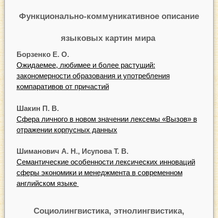
Функционально-коммуникативное описание
языковых картин мира
Борзенко Е. О.
Ожидаемее, любимее и более растущий:
закономерности образования и употребления
компаративов от причастий
Шакин П. В.
Сфера личного в новом значении лексемы «Вызов» в
отражении корпусных данных
Шиманович А. Н., Исупова Т. В.
Семантические особенности лексических инноваций
сферы экономики и менеджмента в современном
английском языке
Социолингвистика, этнолингвистика,