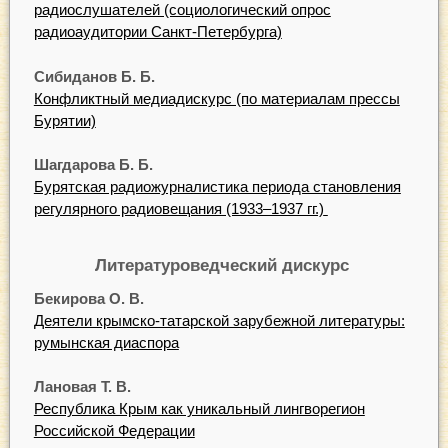
радиослушателей (социологический опрос
радиоаудитории Санкт-Петербурга)
Сибиданов Б. Б.
Конфликтный медиадискурс (по материалам прессы
Бурятии)
Шагдарова Б. Б.
Бурятская радиожурналистика периода становления
регулярного радиовещания (1933–1937 гг.)
Литературоведческий дискурс
Бекирова О. В.
Деятели крымско-татарской зарубежной литературы:
румынская диаспора
Лановая Т. В.
Республика Крым как уникальный лингворегион
Российской Федерации