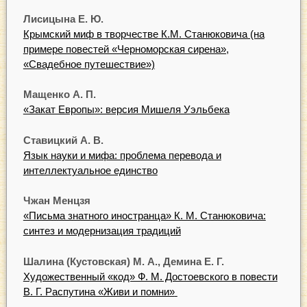
Лисицына Е. Ю.
Крымский миф в творчестве К.М. Станюковича (на
примере повестей «Черноморская сирена»,
«Свадебное путешествие»)
Мащенко А. П.
«Закат Европы»: версия Мишеля Уэльбека
Ставицкий А. В.
Язык науки и мифа: проблема перевода и
интеллектуальное единство
Чжан Менцзя
«Письма знатного иностранца» К. М. Станюковича:
синтез и модернизация традиций
Шалина (Кустовская) М. А., Демина Е. Г.
Художественный «код» Ф. М. Достоевского в повести
В. Г. Распутина «Живи и помни»