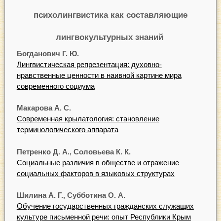
психолингвистика как составляющие
лингвокультурных знаний
Богданович Г. Ю.
Лингвистическая репрезентация: духовно-
нравственные ценности в наивной картине мира
современного социума
Макарова А. С.
Современная крылатология: становление
терминологического аппарата
Петренко Д. А., Соловьева К. К.
Социальные различия в обществе и отражение
социальных факторов в языковых структурах
Шилина А. Г., Субботина О. А.
Обучение государственных гражданских служащих
культуре письменной речи: опыт Республики Крым