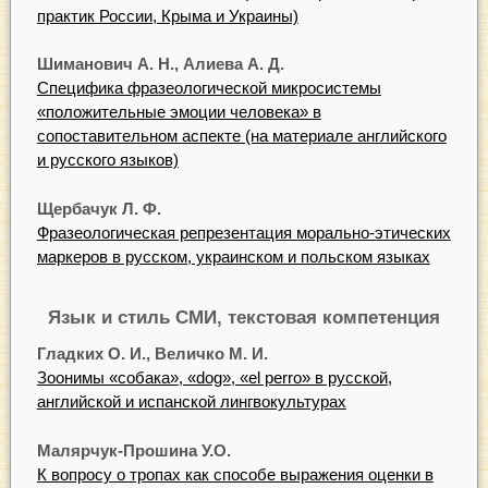
практик России, Крыма и Украины)
Шиманович А. Н., Алиева А. Д.
Специфика фразеологической микросистемы
«положительные эмоции человека» в
сопоставительном аспекте (на материале английского
и русского языков)
Щербачук Л. Ф.
Фразеологическая репрезентация морально-этических
маркеров в русском, украинском и польском языках
Язык и стиль СМИ, текстовая компетенция
Гладких О. И., Величко М. И.
Зоонимы «собака», «dog», «el perro» в русской,
английской и испанской лингвокультурах
Малярчук-Прошина У.О.
К вопросу о тропах как способе выражения оценки в