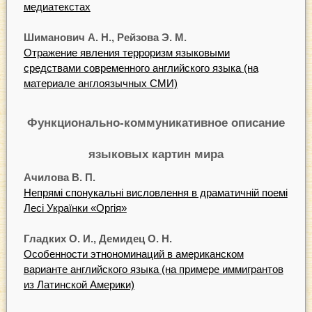
медиатекстах
Шиманович А. Н., Рейзова Э. М.
Отражение явления терроризм языковыми
средствами современного английского языка (на
материале англоязычных СМИ)
Функционально-коммуникативное описание
языковых картин мира
Ачилова В. П.
Непрямі спонукальні висловлення в драматичній поемі
Лесі Українки «Оргія»
Гладких О. И., Демидец О. Н.
Особенности этнономинаций в американском
варианте английского языка (на примере иммигрантов
из Латинской Америки)