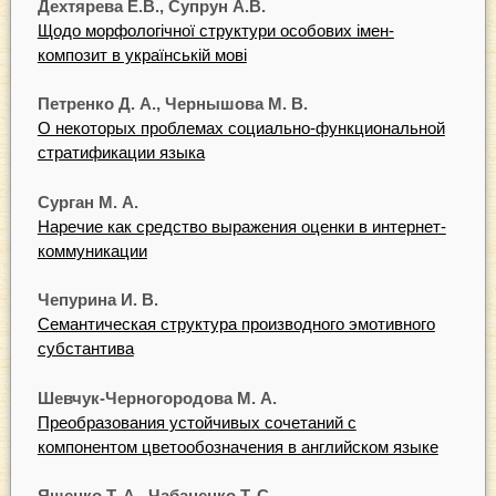
Дехтярева Е.В., Супрун А.В.
Щодо морфологічної структури особових імен-
композит в українській мові
Петренко Д. А., Чернышова М. В.
О некоторых проблемах социально-функциональной
стратификации языка
Сурган М. А.
Наречие как средство выражения оценки в интернет-
коммуникации
Чепурина И. В.
Семантическая структура производного эмотивного
субстантива
Шевчук-Черногородова М. А.
Преобразования устойчивых сочетаний с
компонентом цветообозначения в английском языке
Ященко Т. А., Чабаненко Т. С.