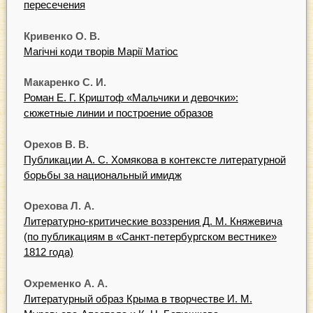
пересечения
Кривенко О. В.
Магічні коди творів Марії Матіос
Макаренко C. И.
Роман Е. Г. Криштоф «Мальчики и девочки»:
сюжетные линии и построение образов
Орехов В. В.
Публикации А. С. Хомякова в контексте литературной
борьбы за национальный имидж
Орехова Л. А.
Литературно-критические воззрения Д. М. Княжевича
(по публикациям в «Санкт-петербургском вестнике»
1812 года)
Охременко А. А.
Литературный образ Крыма в творчестве И. М.