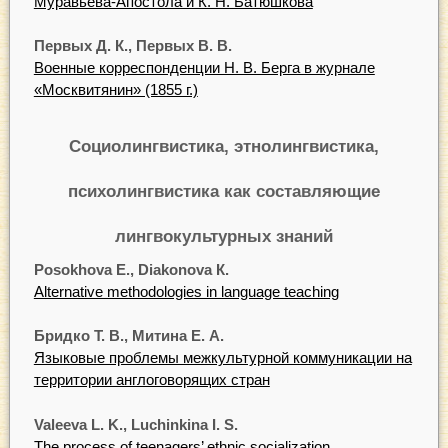
Муравьева-Апостола и К. Н. Батюшкова
Первых Д. К., Первых В. В.
Военные корреспонденции Н. В. Берга в журнале
«Москвитянин» (1855 г.)
Социолингвистика, этнолингвистика,
психолингвистика как составляющие
лингвокультурных знаний
Posokhova E., Diakonova К.
Alternative methodologies in language teaching
Бридко Т. В., Митина Е. А.
Языковые проблемы межкультурной коммуникации на
территории англоговорящих стран
Valeeva L. K., Luchinkina I. S.
The process of teenagers’ ethnic socialization