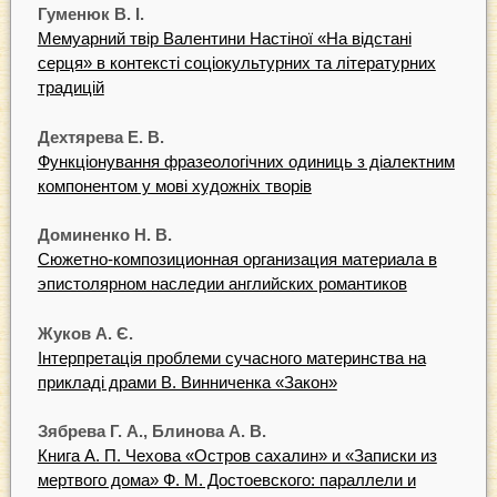
Гуменюк В. І.
Мемуарний твір Валентини Настіної «На відстані
серця» в контексті соціокультурних та літературних
традицій
Дехтярева Е. В.
Функціонування фразеологічних одиниць з діалектним
компонентом у мові художніх творів
Доминенко Н. В.
Сюжетно-композиционная организация материала в
эпистолярном наследии английских романтиков
Жуков А. Є.
Інтерпретація проблеми сучасного материнства на
прикладі драми В. Винниченка «Закон»
Зябрева Г. А., Блинова А. В.
Книга А. П. Чехова «Остров сахалин» и «Записки из
мертвого дома» Ф. М. Достоевского: параллели и