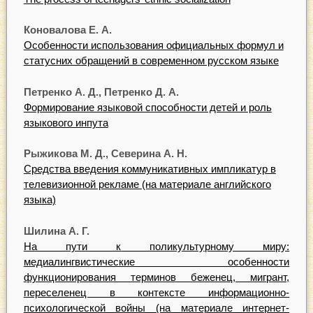
Коновалова Е. А.
Особенности использования официальных формул и
статусних обращений в современном русском языке
Петренко А. Д., Петренко Д. А.
Формирование языковой способности детей и роль
языкового инпута
Рыжикова М. Д., Северина А. Н.
Средства введения коммуникативных импликатур в
телевизионной рекламе (на материале английского
языка)
Шилина А. Г.
На пути к поликультурному миру:
медиалингвистические особенности
функционирования терминов беженец, мигрант,
переселенец в контексте информационно-
психологической войны (на материале интернет-