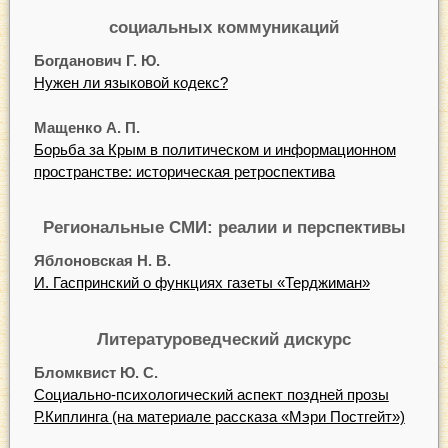
социальных коммуникаций
Богданович Г. Ю.
Нужен ли языковой кодекс?
Мащенко А. П.
Борьба за Крым в политическом и информационном
пространстве: историческая ретроспектива
Региональные
СМИ: реалии и перспективы
Яблоновская Н. В.
И. Гаспринский о функциях газеты «Терджиман»
Литературоведческий дискурс
Бломквист Ю. С.
Социально-психологический аспект поздней прозы
Р.Киплинга (на материале рассказа «Мэри Постгейт»)