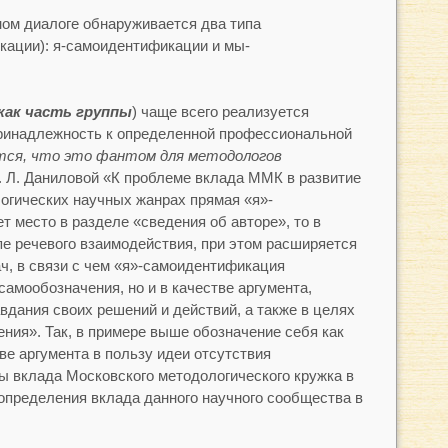
ном диалоге обнаруживается два типа
кации): я-самоидентификации и мы-
как часть группы
) чаще всего реализуется
принадлежность к определенной профессиональной
тся, что это фантом для методологов
. Л. Даниловой «К проблеме вклада ММК в развитие
логических научных жанрах прямая «я»-
 место в разделе «сведения об авторе», то в
пе речевого взаимодействия, при этом расширяется
ач, в связи с чем «я»-самоидентификация
самообозначения, но и в качестве аргумента,
вдания своих решений и действий, а также в целях
ния». Так, в примере выше обозначение себя как
ве аргумента в пользу идеи отсутствия
 вклада Московского методологического кружка в
 определения вклада данного научного сообщества в