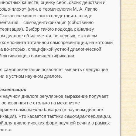
чностных качеств, оценку себя, своих действий и
рошо-плохо» (или, в терминологии М. А. Лаппо,
 Сказанное можно сжато представить в виде
зентация = самоидентификация (собственно
еризация). Выбор такого подхода к анализу
ом диалоге объясняется, во-первых, статусом
 компонента тотальной самопрезентации, на который
, а во-вторых, спецификой устной диалогической
 активизацию самоидентификации.
ия самопрезентации позволяет выявить следующие
ии в устном научном диалоге.
резентации
м научном диалоге регулярное выражение получает
 основанная не столько на механизме
 приеме
самоидентификации
(в научном диалоге
кация). Что касается тактики
самохарактеризации
,
ой для диалогических форм научной речи и в рамках
ается.