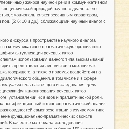
/первичных) жанров научной речи в коммуникативном
 специфической природой научного диалога: его
стью, эмоционально-экспрессивным характером,
под. [5; 6; 10 и др.], сближающими научный диалог с
ного дискурса в пространстве научного диалога
е на коммуникативно-прагматическую организацию
ецифику актуализации речевых актов
спектам использования данного типа высказываний
ширить представления лингвистов о механизмах
жа говорящего, а также о приемах воздействия на
диалогического общения, в том числе и в сфере
т
актуальность
настоящего исследования,
цель
пецифики функционирования речевых актов
ге, установлении их видов и прагматической роли.
классификационный и лингвопрагматический анализ:
разновидностей самопрезентации в изучаемом типе
ление функционально-прагматических свойств
вий. В качестве материала исследования
ащие акты самопрезентации (около 150 контекстов).