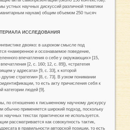
мы устных научных дискуссий различной тематики
уманитарным наукам) общим объемом 250 тысяч
ТЕРИАЛА ИССЛЕДОВАНИЯ
ингвистике двояко: в
широком
смысле под
тся «намеренное и осознаваемое поведение,
еленного впечатления о себе у окружающих» [15,
печатления [2, с. 160; 12, с. 89]), «стратегия
щем у адресата» [9, с. 33], к которой
ругие стратегии» [8, с. 73]. В
узком
понимании
оидентификации, то есть акту причисления себя к
й категории людей [9].
ры, по отношению к письменному научному дискурсу
и обычно применяется широкий подход, поскольку
 научных текстах практически не используется.
ции рассматривается как совокупность тактик,
дресата в правильности авторской позиции, то есть