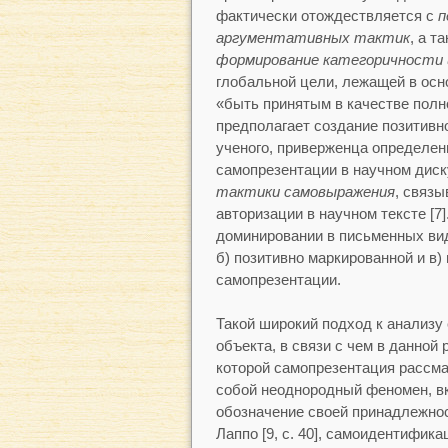
фактически отождествляется с
п
аргументативных тактик
, а т
формирование
категоричности 
глобальной цели, лежащей в осн
«быть принятым в качестве полно
предполагает создание позитивн
ученого, приверженца определенн
самопрезентации в научном диск
тактики самовыражения
, связы
авторизации в научном тексте [7
доминировании в письменных вида
б) позитивно маркированной и в
самопрезентации.
Такой широкий подход к анализу
объекта, в связи с чем в данной 
которой самопрезентация рассм
собой неоднородный феномен, 
обозначение своей принадлежност
Лаппо [9, c. 40], самоидентифика