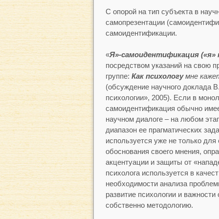
С опорой на тип субъекта в науч
самопрезентации (самоидентифи
самоидентификации.
«
Я»-самоидентификация («я» 
посредством указаний на свою 
группе:
Как психологу
мне каже
(обсуждение научного доклада В
психологии», 2005). Если в моно
самоидентификация обычно имеет
научном диалоге – на любом эта
диапазон ее прагматических зад
используется уже не только для 
обоснования своего мнения, опра
акцентуации и защиты от «нападе
психолога используется в качест
необходимости анализа проблемы
развитие психологии и важности
собственно методологию.