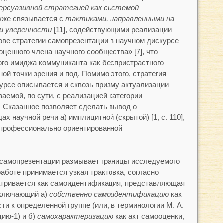
ерсуазивной стратегией
как системой
акже связывается с
тактиками, направленными на
и уверенности
[11], содействующими реализации
ове стратегии самопрезентации в научном дискурсе –
ценного члена научного сообщества» [7], что
ого имиджа коммуниканта как беспристрастного
ой точки зрения и под. Помимо этого, стратегия
урсе описывается и сквозь призму актуализации
ваемой, по сути, с реализацией категории
]. Сказанное позволяет сделать вывод о
х научной речи а) имплицитной (скрытой) [1, с. 110],
) профессионально ориентированной
 самопрезентации размывает границы исследуемого
работе принимается узкая трактовка, согласно
атривается как самоидентификация, представляющая
включающий а)
собственно
самоидентификацию
как
и к определенной группе (или, в терминологии М. А.
цию-1) и б)
самохарактеризацию
как акт самооценки,