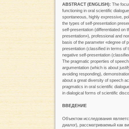
ABSTRACT (ENGLISH):
The focus
functioning in oral scientific dialog
spontaneous, highly expressive, pol
the types of self-presentation presen
self-presentation (differentiated on t
presentation»), professional and non
basis of the parameter «degree of 
presentation (classified in terms of
negative self-presentation (classifie
The pragmatic properties of speech 
argumentation (which is about justi
avoiding responding), demonstration 
about a great diversity of speech act
pragmatics in oral scientific dialog
in dialogical forms of scientific disc
ВВЕДЕНИЕ
Объектом исследования являет
диалог), рассматриваемый как в