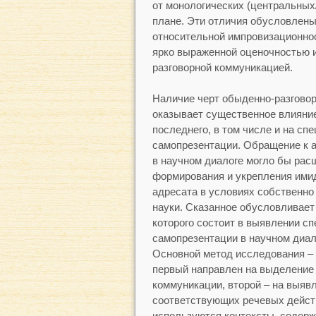
от монологических (центральных
плане. Эти отличия обусловлены
относительной импровизационно
ярко выраженной оценочностью и 
разговорной коммуникацией.
Наличие черт обыденно-разговор
оказывает существенное влияни
последнего, в том числе и на сп
самопрезентации. Обращение к а
в научном диалоге могло бы рас
формирования и укрепления имид
адресата в условиях собственно 
науки. Сказанное обусловливае
которого состоит в выявлении с
самопрезентации в научном диало
Основной метод исследования – 
первый направлен на выделение 
коммуникации, второй – на выяв
соответствующих речевых дейст
используются контексты, содерж