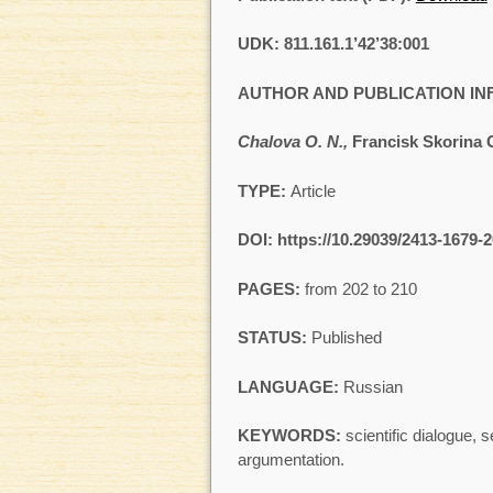
UDK: 811.161.1’42’38:001
AUTHOR AND PUBLICATION I
Chalova O. N.,
Francisk Skorina 
TYPE:
Article
DOI: https://
10.29039/2413-1679-2
PAGES:
from 202 to 210
STATUS:
Published
LANGUAGE:
Russian
KEYWORDS:
scientific dialogue, s
argumentation.