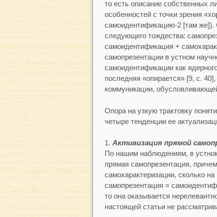
то есть описание собственных ли
особенностей с точки зрения «хо
самоидентификацию-2 [там же]).
следующего тождества: самопре
самоидентификация + самохаракт
самопрезентации в устном научн
самоидентификации как ядерного
последняя «опирается» [9, с. 40]
коммуникации, обусловливающей
Опора на узкую трактовку понят
четыре тенденции ее актуализац
Активизация прямой самоп
По нашим наблюдениям, в устно
прямая самопрезентация, причем
самохарактеризации, сколько на
самопрезентация = самоидентифи
то она оказывается нерелевантн
настоящей статьи не рассматрив