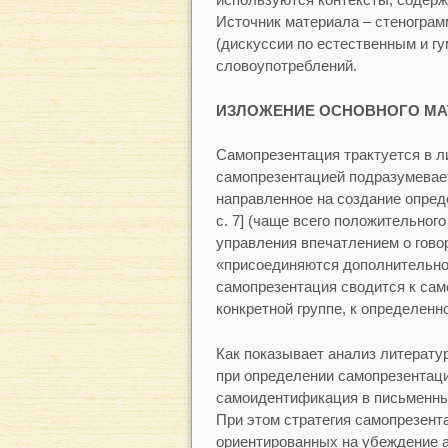
Источник материала – стенограм
(дискуссии по естественным и г
словоупотреблений.
ИЗЛОЖЕНИЕ ОСНОВНОГО МА
Самопрезентация трактуется в л
самопрезентацией подразумевае
направленное на создание опред
с. 7] (чаще всего положительного в
управления впечатлением о говоря
«присоединяются дополнительно д
самопрезентация сводится к сам
конкретной группе, к определенно
Как показывает анализ литерату
при определении самопрезентаци
самоидентификация в письменных
При этом стратегия самопрезента
ориентированных на убеждение а