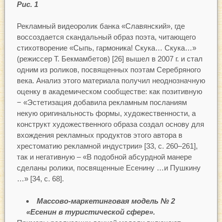
Рис. 1
Рекламный видеоролик банка «Славянский», где
воссоздается скандальный образ поэта, читающего
стихотворение «Сыпь, гармоника! Скука… Скука…»
(режиссер Т. Бекмамбетов) [26] вышел в 2007 г. и стал
одним из роликов, посвященных поэтам Серебряного
века. Анализ этого материала получил неоднозначную
оценку в академическом сообществе: как позитивную
− «Эстетизация добавила рекламным посланиям
некую оригинальность формы, художественности, а
конструкт художественного образа создал основу для
вхождения рекламных продуктов этого автора в
хрестоматию рекламной индустрии» [33, с. 260–261],
так и негативную – «В подобной абсурдной манере
сделаны ролики, посвященные Есенину …и Пушкину
…» [34, c. 68].
Массово-маркетинговая модель № 2
«Есенин в туристической сфере».