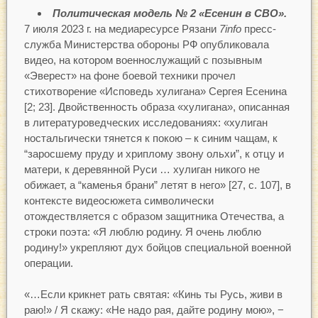
Политическая модель № 2 «Есенин в СВО».
7 июля 2023 г. на медиаресурсе Рязани
7
info
пресс-
служба Министерства обороны РФ опубликовала
видео, на котором военнослужащий с позывным
«Эверест» на фоне боевой техники прочел
стихотворение «Исповедь хулигана» Сергея Есенина
[2; 23]. Двойственность образа «хулигана», описанная
в литературоведческих исследованиях: «хулиган
ностальгически тянется к покою – к синим чащам, к
“заросшему пруду и хриплому звону ольхи”, к отцу и
матери, к деревянной Руси … хулиган никого не
обижает, а “каменья брани” летят в него» [27, с. 107], в
контексте видеосюжета символически
отождествляется с образом защитника Отечества, а
строки поэта: «Я люблю родину. Я очень люблю
родину!» укрепляют дух бойцов специальной военной
операции.
«…Если крикнет рать святая: «Кинь ты Русь, живи в
раю!» / Я скажу: «Не надо рая, дайте родину мою», −