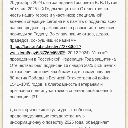
20 декабря 2024 г. на заседании Госсовета В. В. Путин
объявил 2025-ый Годом защитника Отечества: «в
честь наших героев и участников специальной
военной операции сегодня и в память о подвигах всех
наших предков, сражавшихся в разные исторические
периоды за Родину. Во славу наших отцов, дедов,
прадедов, сокрушивших нацизм»
(
https://tass.ru/obschestvo/22733621?
ysclid=m6gay6t8j7269468809
. 20.12.2024). Указ «О
проведении в Российской Федерации Года защитника
Отечества» был подписан 16 января 2025 г. «В целях
сохранения исторической памяти, в ознаменование
80-летия Победы в Великой Отечественной войне
1941–1945 годов, в благодарность ветеранам и
признавая подвиг участников специальной военной
операции» [31].
Два исторических и культурных события,
предопределяющих государственную
информационную повестку 2025 года, объединяет