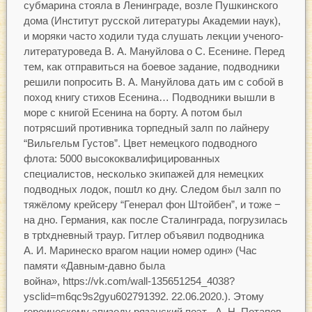
субмарина стояла в Ленинграде, возле Пушкинского
дома (Институт русской литературы Академии наук),
и моряки часто ходили туда слушать лекции ученого-
литературоведа В. А. Мануйлова о С. Есенине. Перед
тем, как отправиться на боевое задание, подводники
решили попросить В. А. Мануйлова дать им с собой в
поход книгу стихов Есенина… Подводники вышли в
море с книгой Есенина на борту. А потом был
потрясший противника торпедный залп по лайнеру
“Вильгельм Густов”. Цвет немецкого подводного
флота: 5000 высококвалифицированных
специалистов, несколько экипажей для немецких
подводных лодок, пошtл ко дну. Следом был залп по
тяжёлому крейсеру “Генерал фон Штойбен”, и тоже −
на дно. Германия, как после Сталинграда, погрузилась
в трtхдневный траур. Гитлер объявил подводника
А. И. Маринеско врагом нации номер один» (Час
памяти «Давным-давно была
война», https://vk.com/wall-135651254_4038?
ysclid=m6qc9s2gyu602791392. 22.06.2020.). Этому
героическому эпизоду рязанский поэт А. Н. Потапов