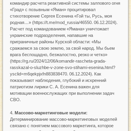
командир расчета реактивной системы залпового огня
«Град» с позывным «Яман» процитировал
стихотворение Сергея Есенина «Гой ты, Русь, моя
родная…» (https://t.me/mod_russia/46550. 06.12.2024).
Расчет под командованием «Ямана» уничтожает
украинские подразделения, напавшие на
приграничные районы Курской области: «Мы
сражаемся за свою землю, за свой народ. Мы бьем
врага беспощадно, безжалостно, резко и четко»
(https://rg.ru/2024/12/06/komandir-rascheta-grada-
rasskazal-o-sluzhbe-v-zone-svo-stihami-esenina.html?
ysclid=m6qekpjxfn883838470. 06.12.2024). Как
показывают наблюдения, глубокий и искренний
патриотизм лирики С. А. Есенина важен для
мотивации военнослужащих при выполнении задач
СВО.
Массово-маркетинговые модели:
Детерминирование массово-маркетинговых моделей
связано с понятием массового маркетинга, которое