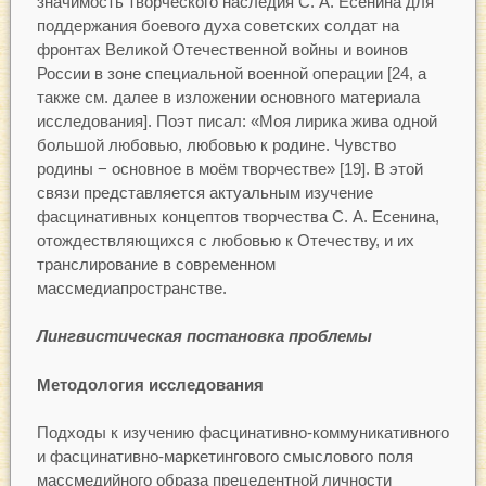
значимость творческого наследия С. А. Есенина для
поддержания боевого духа советских солдат на
фронтах Великой Отечественной войны и воинов
России в зоне специальной военной операции [24, а
также см. далее в изложении основного материала
исследования]. Поэт писал: «Моя лирика жива одной
большой любовью, любовью к родине. Чувство
родины − основное в моём творчестве» [19]. В этой
связи представляется актуальным изучение
фасцинативных концептов творчества С. А. Есенина,
отождествляющихся с любовью к Отечеству, и их
транслирование в современном
массмедиапространстве.
Лингвистическая постановка проблемы
Методология исследования
Подходы к изучению фасцинативно-коммуникативного
и фасцинативно-маркетингового смыслового поля
массмедийного образа прецедентной личности