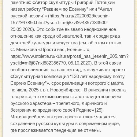
памятник: «Автор скульптуры Григорий Потоцкий
назвал работу “Реквием по Есенину” или “Ангел
русской поэзии”» (https://ria.ru/20200929/esenin-
1577947850.html?ysclid=m6j8zzl9v4357383500.
29.09.2020). Это событие вызвало неоднозначное
отношение как среди обывателей, так и среди ряда
деятелей культуры и искусства (см. об этом статью
С. Минакова «Прости нас, Есенин…»,
https://www.stoletie.ru/kultura/prosti_nas_jesenin_205.htm?
ysclid=m6ji87nxl882356770. 05.10.2020). В этой связи
особого внимания, на наш взгляд, заслуживает проект
«Скульптурная композиция “130 лет народному поэту
Сергею Есенину”», срок реализации которого с марта
по июль 2025 г. в г. Новосибирске. В описании проекта
говорится, что «композиция станет олицетворением
русского характера – трепетного, лиричного и
безгранично преданного своей Родине» [25].
Мотивацией для авторов проекта также является
сохранение русской культуры в современном мире,
где прослеживается тенденция ее отмены.