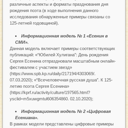
различные аспекты и форматы празднования дня
рождения поэта (в ходе выполнения данного
исследования обнаруженные примеры связаны со
125-летней годовщиной).
Информационная модель № 1 «Есенин в
СМИ».
Данная модель включает примеры соответствующих
публикаций: «“Юбилей Хулигана”: День рождения
Сергея Есенина отпраздновали масштабным онлайн-
фестивалем с участием звезд»
(https://www.spb.kp.ru/daily/217194/4303069/.
07.03.2020); «“Всечеловечная русская душа”. К 125-
летию поэта Сергея Есенина»
(https://kprf.ru/activity/culture/197565.html?
ysclid=m5xuwgmtul606354860. 02.10.2020);
Информационная модель № 2 «Цифровая
Есениана».
В рамках модели представлены цифровые примеры