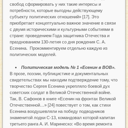
свобод сформировать у них такие интересы и
потребности, которые выгодны действующему
субъекту политических отношений» [17]. Это
приобретает концептуально важное значение в связи
с двумя историческими и культурными событиями в
стране: проведением Года защитника Отечества и
празднованием 130-летия со дня рождения С. А.
Есенина. Прокомментируем отдельно каждую из
политических моделей.
Политическая модель № 1 «Есенин в ВОВ».
В прозе, поэзии, публицистике и документальных
свидетельствах мы находим подтверждение тому, что
творчество Сергея Есенина укрепляло боевой дух
советских солдат в Великой Отечественной войне.
Так, В. Сафонов в книге «Есенин на фронтах Великой
Отечественной…» [24] повествует о том, как стихи
Есенина воодушевляли на победу подводников
знаменитой лодки С-13, командовал которой капитан
третьего ранга А. И. Маринеско: «Во время ремонта