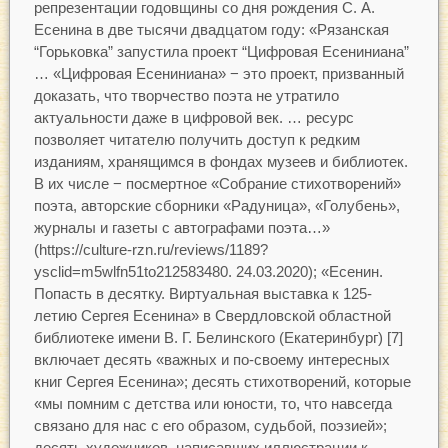
репрезентации годовщины со дня рождения С. А.
Есенина в две тысячи двадцатом году: «Рязанская
“Горьковка” запустила проект “Цифровая Есениниана”
… «Цифровая Есениниана» − это проект, призванный
доказать, что творчество поэта не утратило
актуальности даже в цифровой век. … ресурс
позволяет читателю получить доступ к редким
изданиям, хранящимся в фондах музеев и библиотек.
В их числе − посмертное «Собрание стихотворений»
поэта, авторские сборники «Радуница», «Голубень»,
журналы и газеты с автографами поэта…»
(https://culture-rzn.ru/reviews/1189?
ysclid=m5wlfn51to212583480. 24.03.2020); «Есенин.
Попасть в десятку. Виртуальная выставка к 125-
летию Сергея Есенина» в Свердловской областной
библиотеке имени В. Г. Белинского (Екатеринбург) [7]
включает десять «важных и по-своему интересных
книг Сергея Есенина»; десять стихотворений, которые
«мы помним с детства или юности, то, что навсегда
связано для нас с его образом, судьбой, поэзией»;
десять художников, написавших иллюстрации к