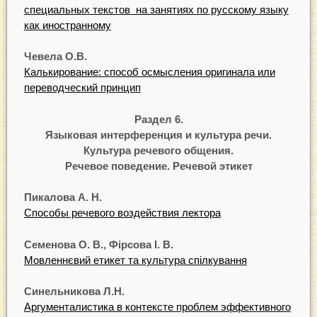
специальных текстов на занятиях по русскому языку
как иностранному
Чевела
О.В.
Калькирование: способ осмысления оригинала или
переводческий принцип
Раздел 6.
Языковая интерференция и культура речи.
Культура речевого общения.
Речевое поведение. Речевой этикет
Пикалова
А.
Н.
Способы речевого воздействия лектора
Семенова
О.
В.,
Фірсова
І.
В.
Мовленнєвий етикет та культура спілкування
Синельникова
Л.Н.
Аргументалистика в контексте проблем эффективного