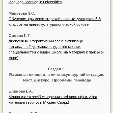
language learning in universities
М
амутова
З
.
С.
Обучение крымскотатарской лексике учащихся 5-6
классов на лингвокультурологической основе
Орлова
Г
.
Г
.
Дискусія як інтерактивний засіб активізації
пізнавальної діяльності студентів мовних
спеціальностей у вищій школі (на матеріалі іспанської
мови)
Раздел 5.
Языковая личность в лингвокультурной ситуации.
Текст. Дискурс. Проблемы перевода
Блинова І. А.
Мовна гра як засіб створення комічного ефекту (на
матеріалі творчості Мюріел Спарк)