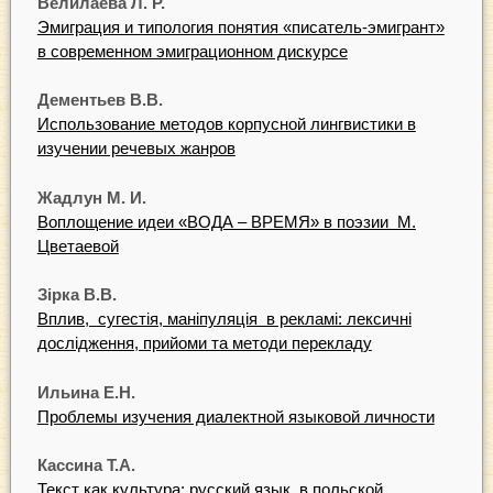
Велилаева
Л.
Р
.
Эмиграция и типология понятия «писатель-эмигрант»
в современном эмиграционном дискурсе
Д
е
м
ентьев
В.В.
Использование методов корпусной лингвистики в
изучении речевых жанров
Жадлун
М.
И.
Воплощение идеи «ВОДА – ВРЕМЯ» в поэзии М.
Цветаевой
Зірка
В.В.
Вплив, сугестія, маніпуляція в рекламі: лексичні
дослідження, прийоми та методи перекладу
Ильина
Е.Н.
Проблемы изучения диалектной языковой личности
Кассина
Т
.А.
Текст как культура: русский язык в польской