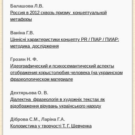
Балашова
Л.
В.
Россия в 2012 сквозь призму концептуальной
метафоры
Ваніна
Г
.В.
Ціннісні характеристики концепту PR / ПІАР / ПИАР:
методика дослідження
Г
розян
Н.
Ф
.
Идеографический и психосемантический аспекты
отображения корыстолюбия человека (на украинском
фразеологическом материале
Д
е
хтярьова
О.
В.
Діалектна фразеологія в художніх текстах як
відображення вірувань українського народу
Діброва
С.М.,
Ларіна
Г
.А.
Колористика у творчості Т. Г. Шевченка