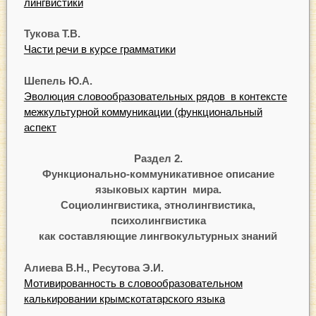
лингвистики
Т
укова
Т
.В.
Части речи в курсе грамматики
Шепель
Ю.А.
Эволюция словообразовательных рядов в контексте
межкультурной коммуникации (функциональный
аспект
Раздел 2.
Функционально-коммуникативное описание
языковых картин мира.
Социолингвистика, этнолингвистика,
психолингвистика
как составляющие лингвокультурных знаний
Алиева
В.Н.,
Р
ес
ут
ова
Э.И.
Мотивированность в словообразовательном
калькировании крымскотатарского языка