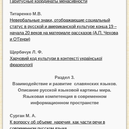
Габитусные координаты менасивности
Т
и
т
аренко
М.В.
Невербальные знаки, отображающие социальный
статус в русской и американской культуре конца 19 –
начала 20 веков на материале рассказов (А.П. Чехова
и О’Генри)
Щ
ербачук
Л.
Ф
.
Харчовий код культури в контексті української
фразеології
Раздел 3.
Взаимодействие и развитие славянских языков.
Oписание русской языковой картины мира.
Языковая компетенция в современном
информационном пространстве
С
урган
М.
А.
К вопросу об объеме наречия как части речи в
современном русском языке