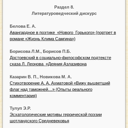
Раздел 8.
Литературоведческий дискурс
Белова
Е.
А.
Авангардное в поэтике «Нового Горького» (портрет в
романе «Жизнь Клима Самгина»)
Борисова
Л.М.,
Борисов
П.Б.
Достоевский в социально-философском подтексте
сказа Л. Леонова «Деяния Азлазивона
Казарин
В.
П.,
Новикова
М.
А.
Стихотворение А. А. Ахматовой «Вижу выцветший
флаг над таможней…» (Опыты реального
комментария)
Т
ул
уп
Э.Р.
Эсхатологические мотивы героической поэзии
шотландского Средневековья