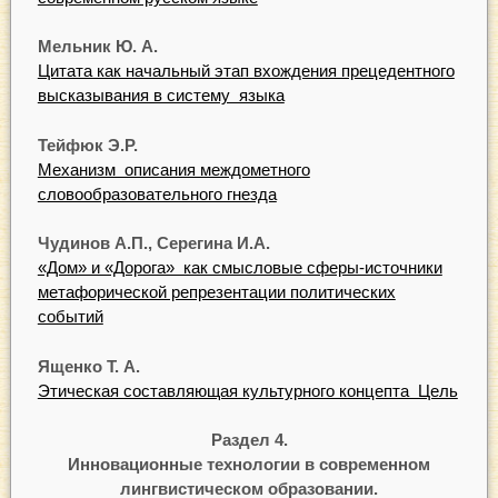
Мельник
Ю.
А.
Цитата как начальный этап вхождения прецедентного
высказывания в систему языка
Т
ейфюк
Э.Р.
Механизм описания междометного
словообразовательного гнезда
Чудинов
А.П.,
Серегина
И.А.
«Дом» и «Дорога» как смысловые сферы-источники
метафорической репрезентации политических
событий
Ященко
Т
.
А.
Этическая составляющая культурного концепта Цель
Раздел 4.
Инновационные технологии в современном
лингвистическом образовании.