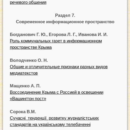
речевого общения
Раздел 7.
Современное информационное пространство
Бо
г
д
анович
Г
.
Ю.,
Егорова
Л.
Г
.,
Иванова
И.
И.
Роль коммунальных газет в информационном
пространстве Крыма
Володченко
О.
Н.
Общие и отличительные признаки разных видов
медиатекстов
М
ащенко
А.
П.
Воссоединение Крыма с Россией в освещении
«Вашингтон пост»
Сорока
В.М.
Сучасні тенденції розвитку журналістських
стандартів на українському телебаченні