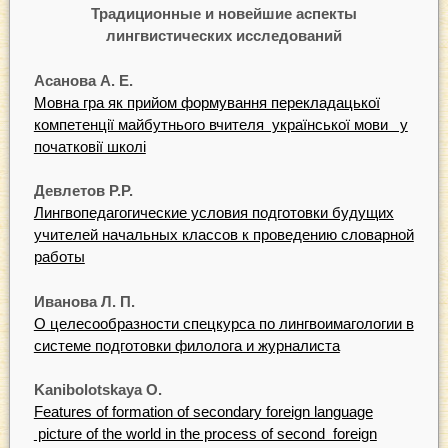
Традиционные и новейшие аспекты
лингвистических исследований
А
санова
А.
Е.
Мовна гра як прийом формування перекладацької
компетенції майбутнього вчителя української мови у
початковiї школi
Дев
л
ет
ов
Р
.Р.
Лингвопедагогические условия подготовки будущих
учителей начальных классов к проведению словарной
работы
Иванова
Л.
П.
О целесообразности спецкурса по лингвоимагологии в
системе подготовки филолога и журналиста
Kanibolotskaya
О.
Features of formation of secondary foreign language
picture of the world in the process of second foreign