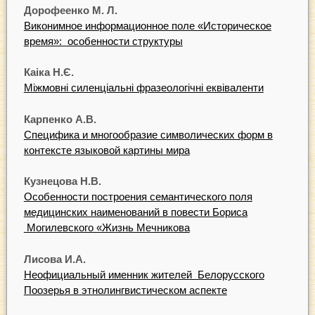
Дорофеенко
М.
Л.
Виконимное информационное поле «Историческое
время»: особенности структуры
Каіка
Н.Є.
Міжмовні силенціальні фразеологічні еквіваленти
Карпенко
А.В.
Специфика и многообразие символических форм в
контексте языковой картины мира
К
узнецова
Н.В.
Особенности построения семантического поля
медицинских наименований в повести Бориса
Могилевского «Жизнь Мечникова
Лисова
И.А.
Неофициальный именник жителей Белорусского
Поозерья в этнолингвистическом аспекте