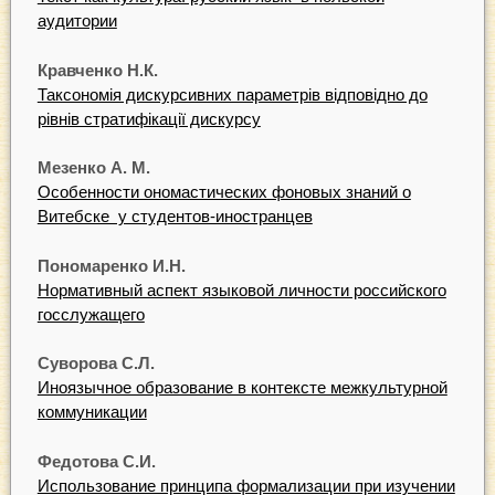
аудитории
Кравченко
Н.К.
Таксономія дискурсивних параметрів відповідно до
рівнів стратифікації дискурсу
Мезенко
А.
М.
Особенности ономастических фоновых знаний о
Витебске у студентов-иностранцев
Пономаренко
И.Н.
Нормативный аспект языковой личности российского
госслужащего
С
уворова
С.Л.
Иноязычное образование в контексте межкультурной
коммуникации
Ф
е
д
отова
С.И.
Использование принципа формализации при изучении