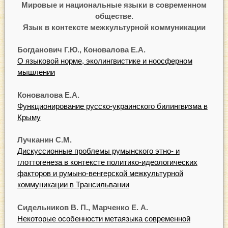
Мировые и национальные языки в современном
обществе.
Язык в контексте межкультурной коммуникации
Богданович
Г
.Ю.,
Коновалова
Е.А.
О языковой норме, эколингвистике и ноосферном
мышлении
Коновалова
Е.А.
Функционирование русско-украинского билингвизма в
Крыму
Лучканин
С.М.
Дискуссионные проблемы румынского этно- и
глоттогенеза в контексте политико-идеологических
факторов и румыно-венгерской межкультурной
коммуникации в Трансильвании
Сидельников
В.
П.,
М
арченко
Е.
А.
Некоторые особенности метаязыка современной