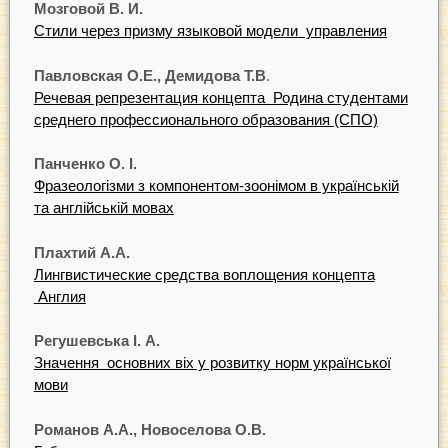
Мозговой
В.
И.
Стили через призму языковой модели управления
Павловская
О.Е.,
Демидова
Т
.В
.
Речевая репрезентация концепта Родина студентами
среднего профессионального образования (СПО)
Панченко
О.
І.
Фразеологізми з компонентом-зоонімом в українській
та англійській мовах
Плахтий
А.А.
Лингвистические средства воплощения концепта
Англия
Р
егушевська
І.
А.
Значення основних віх у розвитку норм української
мови
Р
оманов
А.А.,
Новоселова
О.В.