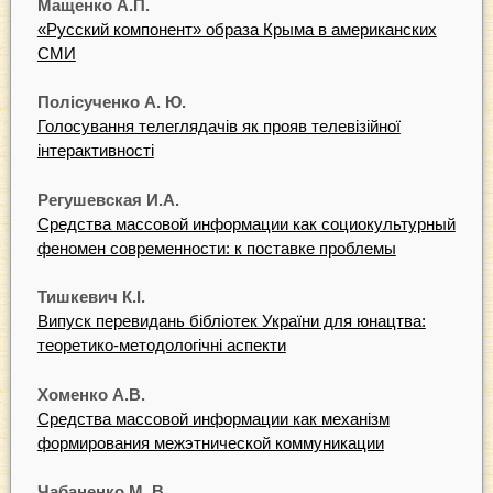
Мащенко А.П.
«Русский компонент» образа Крыма в американских
СМИ
Полісученко А. Ю.
Голосування телеглядачів як прояв телевізійної
інтерактивності
Регушевская И.А.
Средства массовой информации как социокультурный
феномен современности: к поставке проблемы
Тишкевич К.І.
Випуск перевидань бібліотек України для юнацтва:
теоретико-методологічні аспекти
Хоменко А.В.
Средства массовой информации как механізм
формирования межэтнической коммуникации
Чабаненко М. В.