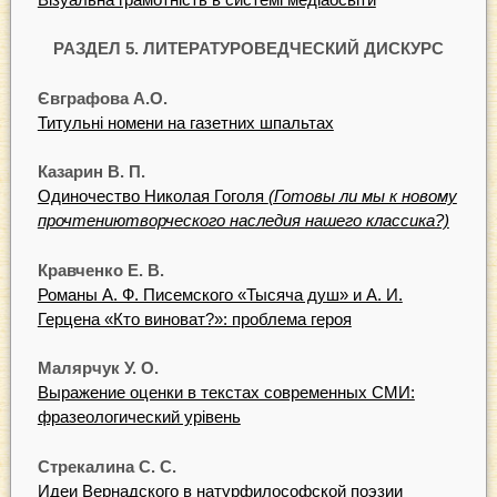
РАЗДЕЛ 5. ЛИТЕРАТУРОВЕДЧЕСКИЙ ДИСКУРС
Євграфова А.О.
Титульні номени на газетних шпальтах
Казарин В. П.
Одиночество Николая Гоголя
(Готовы ли мы к новому
прочтениютворческого наследия нашего классика?)
Кравченко Е. В.
Романы А. Ф. Писемского «Тысяча душ» и А. И.
Герцена «Кто виноват?»: проблема героя
Малярчук У. О.
Выражение оценки в текстах современных СМИ:
фразеологический урівень
Стрекалина С. С.
Идеи Вернадского в натурфилософской поэзии