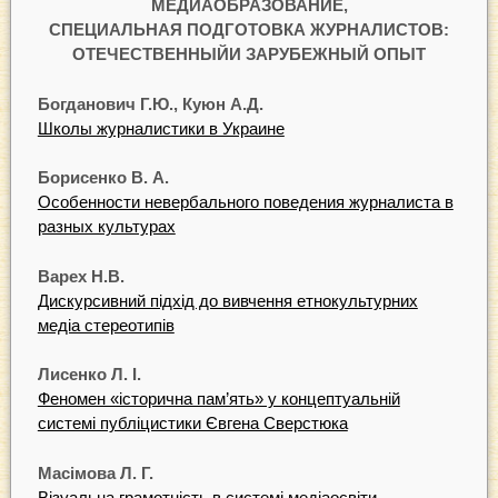
МЕДИАОБРАЗОВАНИЕ,
СПЕЦИАЛЬНАЯ ПОДГОТОВКА ЖУРНАЛИСТОВ:
ОТЕЧЕСТВЕННЫЙИ ЗАРУБЕЖНЫЙ ОПЫТ
Богданович Г.Ю., Куюн А.Д.
Школы журналистики в Украине
Борисенко В. А.
Особенности невербального поведения журналиста в
разных культурах
Варех Н.В.
Дискурсивний підхід до вивчення етнокультурних
медіа стереотипів
Лисенко Л. І.
Феномен «історична пам’ять» у концептуальній
системі публіцистики Євгена Сверстюка
Масімова Л. Г.
Візуальна грамотність в системі медіаосвіти