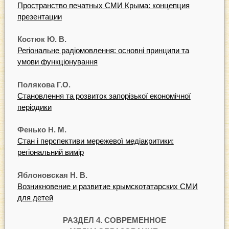
Пространство печатных СМИ Крыма: концепция
презентации
Костюк Ю. В.
Регіональне радіомовлення: основні принципи та
умови функціонування
Полякова Г.О.
Становлення та розвиток запорізької економічної
періодики
Фенько Н. М.
Стан і перспективи мережевої медіакритики:
регіональний вимір
Яблоновская Н. В.
Возникновение и развитие крымскотатарских СМИ
для детей
РАЗДЕЛ 4. СОВРЕМЕННОЕ