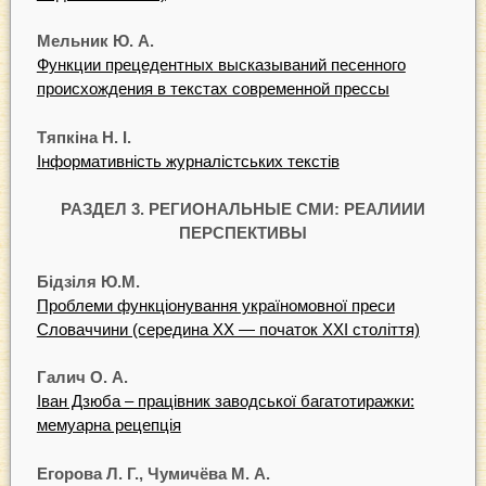
Мельник Ю. А.
Функции прецедентных высказываний песенного
происхождения в текстах современной прессы
Тяпкіна Н. І.
Інформативність журналістських текстів
РАЗДЕЛ 3. РЕГИОНАЛЬНЫЕ СМИ: РЕАЛИИИ
ПЕРСПЕКТИВЫ
Бідзіля Ю.М.
Проблеми функціонування україномовної преси
Словаччини (середина ХХ — початок ХХІ століття)
Галич О. А.
Іван Дзюба – працівник заводської багатотиражки:
мемуарна рецепція
Егорова Л. Г., Чумичёва М. А.