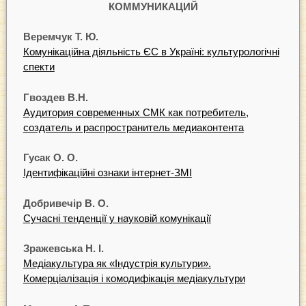
КОММУНИКАЦИЙ
Веремчук Т. Ю.
Комунікаційна діяльність ЄС в Україні: культурологічні
спекти
Гвоздев В.Н.
Аудитория современных СМК как потребитель,
создатель и распространитель медиаконтента
Гусак О. О.
Ідентифікаційні ознаки інтернет-ЗМІ
Добривечір В. О.
Сучасні тенденції у науковій комунікації
Зражевська Н. І.
Медіакультура як «Індустрія культури».
Комерціалізація і комодифікація медіакультури