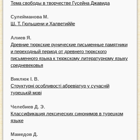
Тема свободы в творчестве Гусейна Джавида
Сулейманова М.
Ш. Т. Гюльшени и Халветиййе
Алиев Я.
Древние тюркские рунические письменные памятники
и переходный период от древнего тюркского
письменного языка к тюркскому литературному языку
средневековья
Виклюк І. В.
Структурні особливості абревіатур у сучасній
турецькій мові
Челебиев Д. Э.
Классификация лексических синонимов в турецком
языке
Мамедов Д.