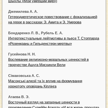
Шыхлы «Мой умерший мир»)
Джемилева А. А.
Гетеродиегетическое повествование с фокализацией
на герое в рассказах Э. Амита и Э. Умерова
Бондаренко Л. В., Рубель Е. А.
Интертекстуальные лейтмотивы в пьесе Т. Стоппарда
«Розенкранц и Гильденстерн мертвы»
Гусейнова Н. Н.
Воспевание религиозно-моральных ценностей в
творчестве Ашуга Мискинли Вели
Сімаковська А. С.
Масонські алюзії та їх вплив на формування
хронотопу оповідань Кіплінга
Агаева В. Э.
Восточный взгляд на западные ценности в
произведении Суреййи Агаоглу «И вся жизнь прошла»