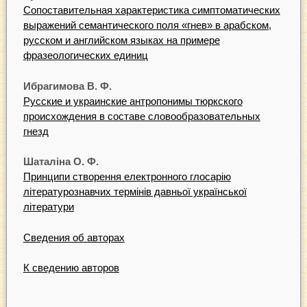
Сопоставительная характеристика симптоматических
выражений семантического поля «гнев» в арабском,
русском и английском языках на примере
фразеологических единиц
Ибрагимова В. Ф.
Русские и украинские антропонимы тюркского
происхождения в составе словообразовательных
гнезд
Шаталіна О. Ф.
Принципи створення електронного глосарію
літературознавчих термінів давньої української
літератури
Сведения об авторах
К сведению авторов