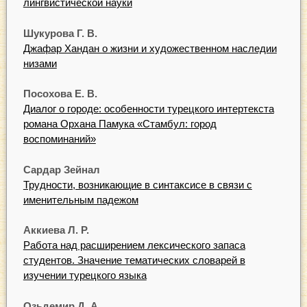
лингвистической науки
Шукурова Г. В.
Джафар Хандан о жизни и художественном наследии
низами
Посохова Е. В.
Диалог о городе: особенности турецкого интертекста
романа Орхана Памука «Стамбул: город
воспоминаний»
Сардар Зейнал
Трудности, возникающие в синтаксисе в связи с
именительным падежом
Аккиева Л. Р.
Работа над расширением лексического запаса
студентов. Значение тематических словарей в
изучении турецкого языка
Озьдемир Д. А.