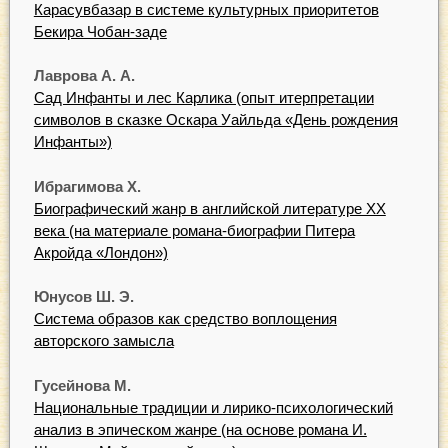
Карасувбазар в системе культурных приоритетов
Бекира Чобан-заде
Лаврова А. А.
Сад Инфанты и лес Карлика (опыт итерпретации
символов в сказке Оскара Уайльда «День рождения
Инфанты»)
Ибрагимова Х.
Биографический жанр в английской литературе XX
века (на материале романа-биографии Питера
Акройда «Лондон»)
Юнусов Ш. Э.
Система образов как средство воплощения
авторского замысла
Гусейнова М.
Национальные традиции и лирико-психологический
анализ в эпическом жанре (на основе романа И.