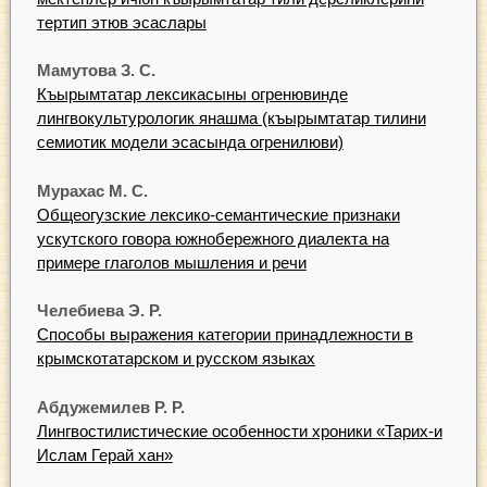
тертип этюв эсаслары
Мамутова З. С.
Къырымтатар лексикасыны огренювинде
лингвокультурологик янашма (къырымтатар тилини
семиотик модели эсасында огренилюви)
Мурахас М. С.
Общеогузские лексико-семантические признаки
ускутского говора южнобережного диалекта на
примере глаголов мышления и речи
Челебиева Э. Р.
Способы выражения категории принадлежности в
крымскотатарском и русском языках
Абдужемилев Р. Р.
Лингвостилистические особенности хроники «Тарих-и
Ислам Герай хан»