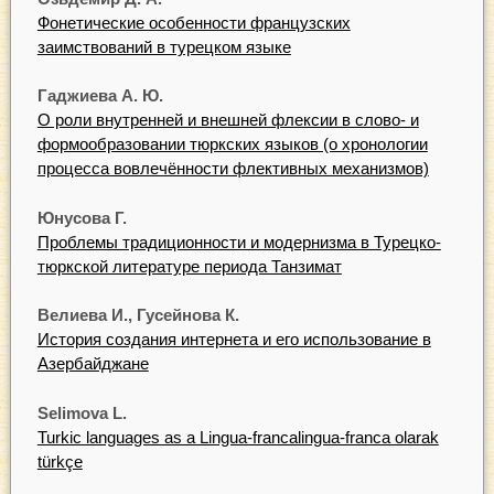
Фонетические особенности французских
заимствований в турецком языке
Гаджиева А. Ю.
О роли внутренней и внешней флексии в слово- и
формообразовании тюркских языков (о хронологии
процесса вовлечённости флективных механизмов)
Юнусова Г.
Проблемы традиционности и модернизма в Турецко-
тюркской литературе периода Танзимат
Велиева И., Гусейнова К.
История создания интернета и его использование в
Азербайджане
Selimova L.
Turkic languages as a Lingua-francalingua-franca olarak
türkçe