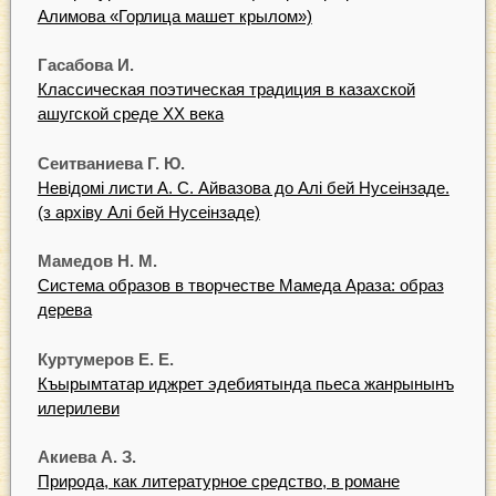
Алимова «Горлица машет крылом»)
Гасабова И.
Классическая поэтическая традиция в казахской
ашугской среде XX века
Сеитваниева Г. Ю.
Невідомі листи А. С. Айвазова до Алі бей Нусеінзаде.
(з архіву Алі бей Нусеінзаде)
Мамедов Н. М.
Система образов в творчестве Мамеда Араза: образ
дерева
Куртумеров Е. Е.
Къырымтатар иджрет эдебиятында пьеса жанрынынъ
илерилеви
Акиева А. З.
Природа, как литературное средство, в романе