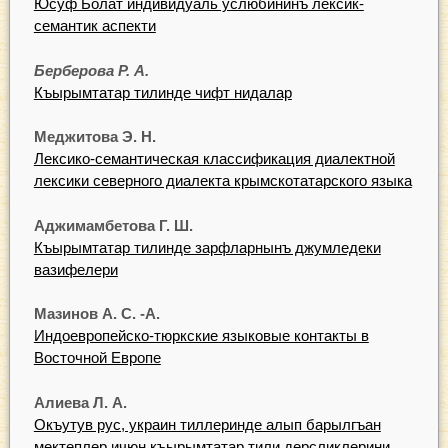
Юсуф Болат индивидуаль услюбининъ лексик-
семантик аспекти
Берберова Р. А.
Къырымтатар тилинде чифт нидалар
Меджитова Э. Н.
Лексико-семантическая классификация диалектной
лексики северного диалекта крымскотатарского языка
Аджимамбетова Г. Ш.
Къырымтатар тилинде зарфларнынъ джумледеки
вазифелери
Мазинов А. С. -А.
Индоевропейско-тюркские языковые контакты в
Восточной Европе
Алиева Л. А.
Окъутув рус, украин тиллеринде алып барылгъан
мектеплер ичюн къырымтатар тили дерсликлерини