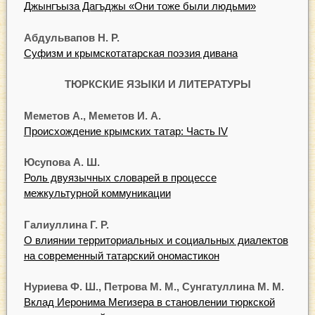
Джынгъыза Дагъджы «Они тоже были людьми»
Абдульвапов Н. Р.
Суфизм и крымскотатарская поэзия дивана
ТЮРКСКИЕ ЯЗЫКИ И ЛИТЕРАТУРЫ
Меметов А., Меметов И. А.
Происхождение крымских татар: Часть IV
Юсупова А. Ш.
Роль двуязычных словарей в процессе
межкультурной коммуникации
Галиуллина Г. Р.
О влиянии территориальных и социальных диалектов
на современный татарский ономастикон
Нуриева Ф. Ш., Петрова М. М., Сунгатуллина М. М.
Вклад Иеронима Мегизера в становлении тюркской