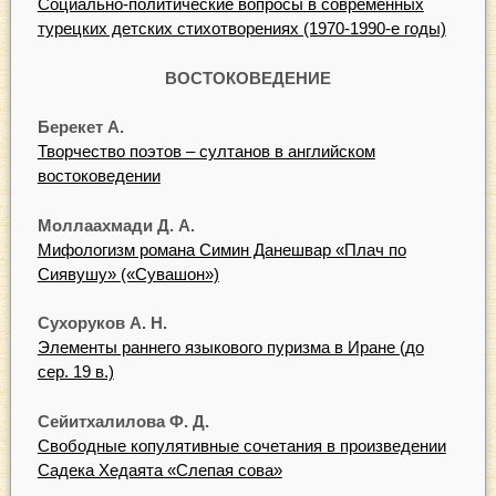
Социально-политические вопросы в современных
турецких детских стихотворениях (1970-1990-е годы)
ВОСТОКОВЕДЕНИЕ
Берекет А.
Творчество поэтов – султанов в английском
востоковедении
Моллаахмади Д. А.
Мифологизм романа Симин Данешвар «Плач по
Сиявушу» («Сувашон»)
Сухоруков А. Н.
Элементы раннего языкового пуризма в Иране (до
сер. 19 в.)
Сейитхалилова Ф. Д.
Свободные копулятивные сочетания в произведении
Садека Хедаята «Слепая сова»