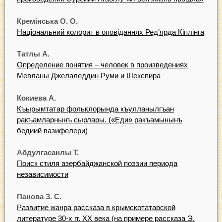
Кремінська О. О.
Національний колорит в оповіданнях Ред’ярда Кіплінга
Татлы А.
Определение понятия – человек в произведениях
Мевланы Джелаледдин Руми и Шекспира
Кокиева А.
Къырымтатар фольклорында къулланылгъан
ракъамларнынъ сырлары. («Еди» ракъамынынъ
бедиий вазифелери)
Абдулгасанлы Т.
Поиск стиля азербайджанской поэзии периода
независимости
Панова З. С.
Развитие жанра рассказа в крымскотатарской
литературе 30-х гг. ХХ века (на примере рассказа Э.