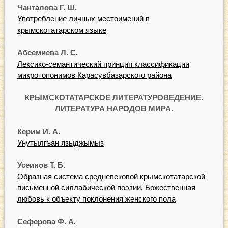
Чанталова Г. Ш.
Употребление личных местоимений в
крымскотатарском языке
Абсемиева Л. С.
Лексико-семантический принцип классификации
микротопонимов Карасувбазарского района
КРЫМСКОТАТАРСКОЕ ЛИТЕРАТУРОВЕДЕНИЕ.
ЛИТЕРАТУРА НАРОДОВ МИРА.
Керим И. А.
Унутылгъан языджымыз
Усеинов Т. Б.
Образная система средневековой крымскотатарской
письменной силлабической поэзии. Божественная
любовь к объекту поклонения женского пола
Сеферова Ф. А.