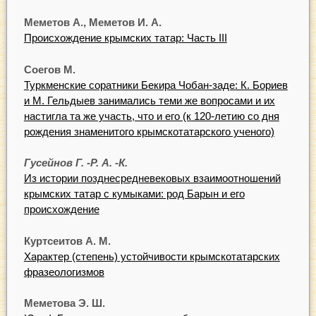
Меметов А., Меметов И. А.
Происхождение крымских татар: Часть III
Соегов М.
Туркменские соратники Бекира Чобан-заде: К. Бориев
и М. Гельдыев занимались теми же вопросами и их
настигла та же участь, что и его (к 120-летию со дня
рождения знаменитого крымскотатарского ученого)
Гусейнов Г. -Р. А. -К.
Из истории позднесредневековых взаимоотношений
крымских татар с кумыками: род Барын и его
происхождение
Куртсеитов А. М.
Характер (степень) устойчивости крымскотатарских
фразеологизмов
Меметова Э. Ш.