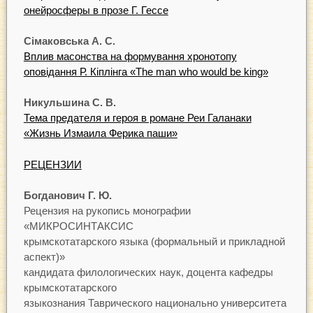
онейросферы в прозе Г. Гессе
Сімаковська А. С.
Вплив масонства на формування хронотопу
оповідання Р. Кіплінга «The man who would be king»
Никульшина С. В.
Тема предателя и героя в романе Реи Галанаки
«Жизнь Измаила Ферика паши»
РЕЦЕНЗИИ
Богданович Г. Ю.
Рецензия на рукопись монографии
«МИКРОСИНТАКСИС
крымскотатарского языка (формальный и прикладной
аспект)»
кандидата филологических наук, доцента кафедры
крымскотатарского
языкознания Таврического национально университета