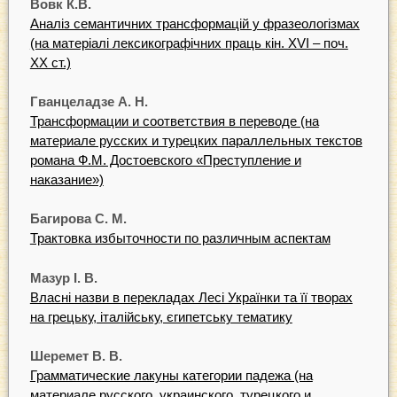
Вовк К.В.
Аналіз семантичних трансформацій у фразеологізмах
(на матеріалі лексикографічних праць кін. ХVІ – поч.
ХХ ст.)
Гванцеладзе А. Н.
Трансформации и соответствия в переводе (на
материале русских и турецких параллельных текстов
романа Ф.М. Достоевского «Преступление и
наказание»)
Багирова С. М.
Трактовка избыточности по различным аспектам
Мазур І. В.
Власні назви в перекладах Лесі Українки та її творах
на грецьку, італійську, єгипетську тематику
Шеремет В. В.
Грамматические лакуны категории падежа (на
материале русского, украинского, турецкого и