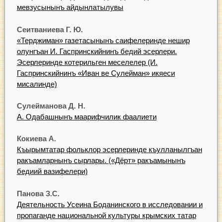
мевзусынынъ айдынлатылувы
Сеитваниева Г. Ю.
«Терджиман» газетасынынъ саифелеринде нешир
олунгъан И. Гаспринскийнинъ бедий эсерлери.
Эсерлеринде котерильген меселелер (И.
Гаспринскийнинъ «Иван ве Сулейман» икяеси
мисалинде)
Сулейманова Д. Н.
А. Одабашнынъ маарифчилик фаалиети
Кокиева А.
Къырымтатар фольклор эсерлеринде къулланылгъан
ракъамларнынъ сырлары. («Дёрт» ракъамынынъ
бедиий вазифелери)
Панова З.С.
Деятельность Усеина Боданинского в исследовании и
пропаганде национальной культуры крымских татар