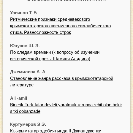
Усеинов Т. Б.
Ритмические признаки средневекового
крымскотатарского письменного силлабического
стиха. Равносложность строк
Юнусов Ш. Э.
По следам времени (к вопросу об изучении
исторической прозы Шамиля Алядина)
Джемилева А. А.
Становление жанра рассказа в крымскотатарской
литературе
Ali ·amil
Birle·ik Turk-tatar devleti yaratmak u·runda ·ehit olan bekir
sitki cobanzade
Куртумеров Э.Э.
Къырымтатар эдебиятында II Джиан дженки