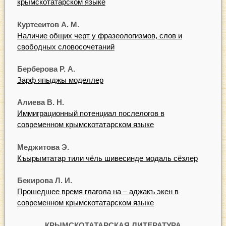
крымскотатарском языке
Куртсеитов А. М.
Наличие общих черт у фразеологизмов, слов и
свободных словосочетаний
Берберова Р. А.
Зарф япыджы моделлер
Алиева В. Н.
Иммиграционный потенциал послелогов в
современном крымскотатарском языке
Меджитова Э.
Къырымтатар тили чёль шивесинде модаль сёзлер
Бекирова Л. И.
Прошедшее время глагола на – аджакъ экен в
современном крымскотатарском языке
КРЫМСКОТАТАРСКАЯ ЛИТЕРАТУРА