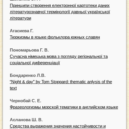
Принципи створення електронної картотеки даних
літературознавчої термінології давньої української
літератури
Агасиева Г.
Тюркизмы в языке фольклора южных славян
Пономарьова Г. В.
Сучасна німецька мова з погляду регіональної та
соціальної диференціації
Бондаренко Л.В.
“Night & day” by Tom Stoppard: thematic anlysis of the
text
Чернобай С. Е.
Фразеологизмы морской тематики в английском языке
Асланова Ш. В.
Средства выражения значения настойчивости и