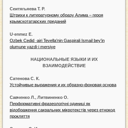
Сеитягьяева Т. Р.
Штрихи к литературному образу Алима – героя
крымскотатарских преданий
U·enmez E.
Ozbek Cedid ·airi Tevella’nin Gaspirali Ismail bey’in
olumune yazdi·i mersiye
НАЦИОНАЛЬНЫЕ ЯЗЫКИ И ИХ
ВЗАИМОДЕЙСТВИЕ
Сатенова С. К.
Устойчивые выражения и их образно-фоновая основа
Савченко Л., Литвиненко О.
Перформативні фразеологічні одиниці як
відображення сакральних мікротекстів через етнокод
прокляття