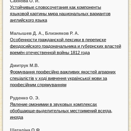
Сахнова О. И.
Устойчивые словосочетания как компоненты
языковой картины мира национальных вариантов
английского языка
Малышев Д. А., Близняков Р. А.
Особенности гражданской лексики в переписке
феодосийского градоначальника и губернских властей
времён отечественной войны 1812 года
Дмитрук М.В.
Формування професійно важливих якостей аграрних
спеціалістів у ході вивчення української мови за
професійним спрямуванням
Руденко О. Э.
Явление омонимии в звуковых комплексах
обобщающе-выделительных местоимений всегда,
иногда
Шаталіна О.Ф.