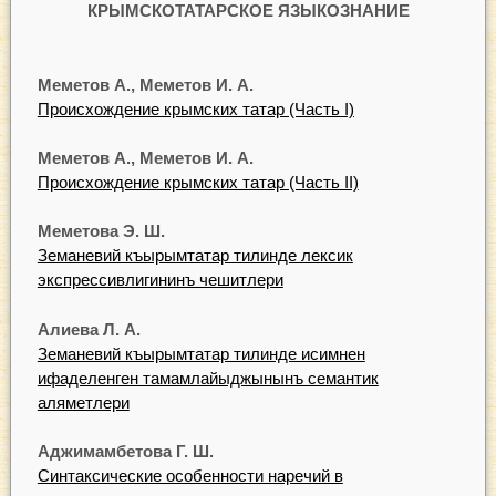
КРЫМСКОТАТАРСКОЕ ЯЗЫКОЗНАНИЕ
Меметов А., Меметов И. А.
Происхождение крымских татар (Часть I)
Меметов А., Меметов И. А.
Происхождение крымских татар (Часть II)
Меметова Э. Ш.
Земаневий къырымтатар тилинде лексик
экспрессивлигининъ чешитлери
Алиева Л. А.
Земаневий къырымтатар тилинде исимнен
ифаделенген тамамлайыджынынъ семантик
аляметлери
Аджимамбетова Г. Ш.
Синтаксические особенности наречий в