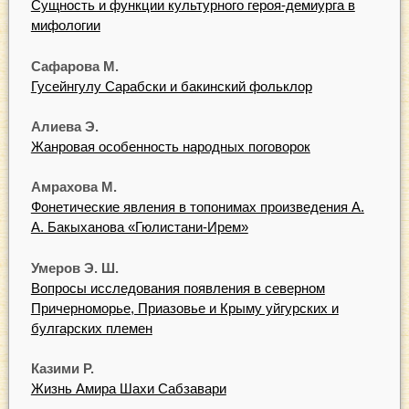
Сущность и функции культурного героя-демиурга в
мифологии
Сафарова М.
Гусейнгулу Сарабски и бакинский фольклор
Алиева Э.
Жанровая особенность народных поговорок
Амрахова М.
Фонетические явления в топонимах произведения А.
А. Бакыханова «Гюлистани-Ирем»
Умеров Э. Ш.
Вопросы исследования появления в северном
Причерноморье, Приазовье и Крыму уйгурских и
булгарских племен
Казими Р.
Жизнь Амира Шахи Сабзавари