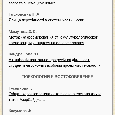
запрета в немецком языке
Глуховська Н. А.
Явища перехідності в системі частин мови
Мамутова З. С.
Методика формирования этнокультурологической
компетенции учащихся на основе словаря
Кандрашова Л.І.
Активізація навчально-професійної діяльності
студентів-агрономів засобами проектних технологій
ТЮРКОЛОГИЯ И ВОСТОКОВЕДЕНИЕ
Гусейнова Г.
Общая характеристика лексического состава языка
татов Азербайджана
Касумова Ф.