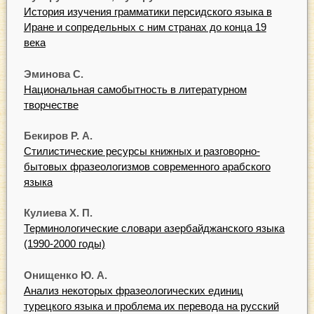
История изучения грамматики персидского языка в
Иране и сопредельных с ним странах до конца 19
века
Эминова С.
Национальная самобытность в литературном
творчестве
Бекиров Р. А.
Стилистические ресурсы книжных и разговорно-
бытовых фразеологизмов современного арабского
языка
Кулиева Х. П.
Терминологические словари азербайджанского языка
(1990-2000 годы)
Онищенко Ю. А.
Анализ некоторых фразеологических единиц
турецкого языка и проблема их перевода на русский