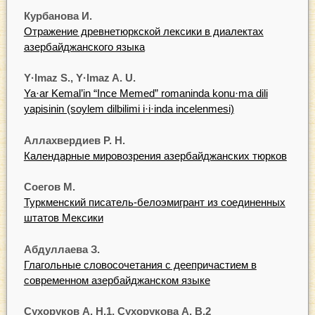
Курбанова И.
Отражение древнетюркской лексики в диалектах
азербайджанского языка
Y·lmaz S., Y·lmaz A. U.
Ya·ar Kemal’in “Ince Memed” romaninda konu·ma dili
yapisinin (soylem dilbilimi i·i·inda incelenmesi)
Аллахвердиев Р. Н.
Календарные мировозрения азербайджанских тюрков
Соегов М.
Туркменский писатель-белоэмигрант из соединенных
штатов Мексики
Абдуллаева З.
Глагольные словосочетания с деепричастием в
современном азербайджанском языке
Сухоруков А. Н.1, Сухорукова А. В.2