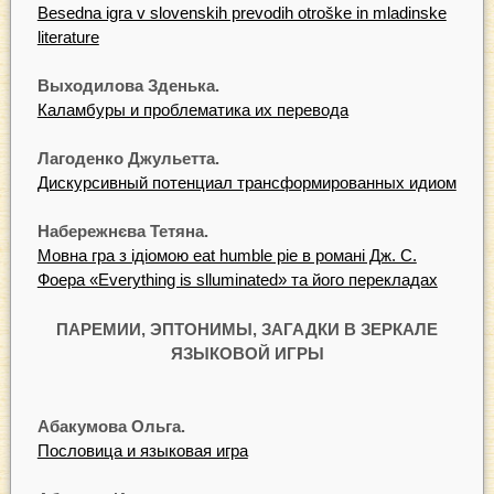
Besedna igra v slovenskih prevodih otroške in mladinske
literature
Выходилова Зденька.
Каламбуры и проблематика их перевода
Лагоденко Джульетта.
Дискурсивный потенциал трансформированных идиом
Набережнєва Тетяна.
Мовна гра з ідіомою eat humble pie в романі Дж. С.
Фоера «Everything is slluminated» та його перекладах
ПАРЕМИИ, ЭПТОНИМЫ, ЗАГАДКИ В ЗЕРКАЛЕ
ЯЗЫКОВОЙ ИГРЫ
Абакумова Ольга.
Пословица и языковая игра