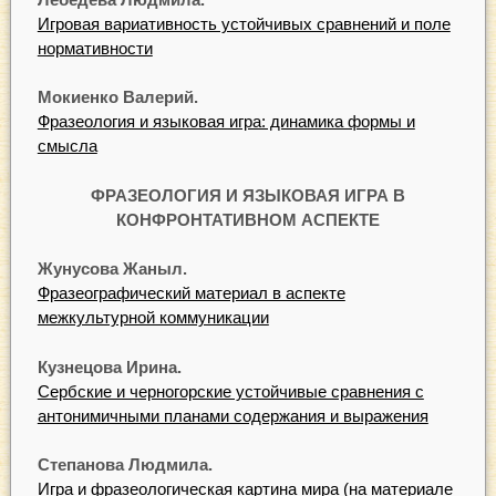
Игровая вариативность устойчивых сравнений и поле
нормативности
Мокиенко Валерий.
Фразеология и языковая игра: динамика формы и
смысла
ФРАЗЕОЛОГИЯ И ЯЗЫКОВАЯ ИГРА В
КОНФРОНТАТИВНОМ АСПЕКТЕ
Жунусова Жаныл.
Фразеографический материал в аспекте
межкультурной коммуникации
Кузнецова Ирина.
Сербские и черногорские устойчивые сравнения с
антонимичными планами содержания и выражения
Степанова Людмила.
Игра и фразеологическая картина мира (на материале