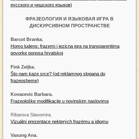
русского и чешского языков)
ФРАЗЕОЛОГИЯ И ЯЗЫКОВАЯ ИГРА В
ДИСКУРСИВНОМ ПРОСТРАНСТВЕ
Barcot Branka.
Homo ludens: frazemi i jezicna igra na transparentima
povorke ponosa hrvatskoj
Fink Zeljka.
Što nam kaze srce? (od reklamnog slogana do
frazeosheme)
Kovacevic Barbara.
Frazeološke modifikacije u novinskim naslovima
Ribarova Slavomira.
Vizuální prezentace nekterých frazému a idiomu
Vasung Ana.