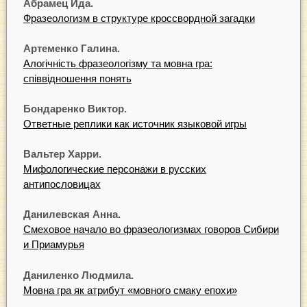
Абрамец Ида.
Фразеологизм в структуре кроссвордной загадки
Артеменко Галина.
Алогічність фразеологізму та мовна гра:
співвідношення понять
Бондаренко Виктор.
Ответные реплики как источник языковой игры
Вальтер Харри.
Мифологические персонажи в русских
антипословицах
Данилевская Анна.
Смеховое начало во фразеологизмах говоров Сибири
и Приамурья
Даниленко Людмила.
Мовна гра як атрибут «мовного смаку епохи»