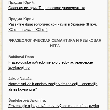
Прадид Юрий.
Славная история Таврического университета
Прадид Юрий.
Развитие фразеологической науки в Украине (II пол.
ХХ ст. – начало XXI ст.)
ФРАЗЕОЛОГИЧЕСКАЯ СЕМАНТИКА И ЯЗЫКОВАЯ
ИГРА
Baláková Dana.
Frazeologiské po/vedomie ako predoklad apercepcie
jazykovej hry
Jakop Nataša.
Normativni vidik apelativizacije v frazeologiji – anomalija
ali jezikovna igra?
Šindelárová Jaromíra.
Frazeologie а jazyková hra ve výuce materského jazyka