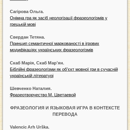
Сагірова Ольга.
Онімна гра як засіб неологізації фразеологізмів у
грецькій мові
Свердан Тетяна.
Принцип семантичної маркованості в ігрових
модифікаціях українських фразеологізмів
Скаб Марія, Скаб Мар’ян.
Біблійні фразеологізми як об’єкт мовної гри в сучасній
українській літературі
Шевченко Наталия.
Фразеотворчество М. Цветаевой
ФРАЗЕОЛОГИЯ И ЯЗЫКОВАЯ ИГРА В КОНТЕКСТЕ
ПЕРЕВОДА
Valencic Arh Urška.