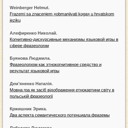
Weinberger Helmut.
Frazemi sa znacenjem «obmanjivati koga» u hrvatskom
jeziku
Алефиренко Николай.
Когнитивно-дискурсивные механизмы языковой игры в
сфере фразеологии
Буянова Людмила.
Фразеологизм как этнокогнитивное средство и
результат языковой игры
Дем’яненко Наталія.
Мовна гра як засіб відображення етнокартини світу в
польській фразеології
Кржишник Эрика.
Два аспекта семантического потенциала фраземы
Лебедева Людмила.