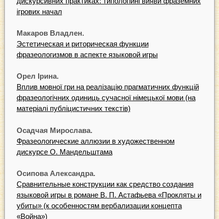
дискурсивних практиках: типологійні вияви фраземних
ігрових начал
Макаров Владлен.
Эстетическая и риторическая функции
фразеологизмов в аспекте языковой игры
Орел Ірина.
Вплив мовної гри на реалізацію прагматичних функцій
фразеологічних одиниць сучасної німецької мови (на
матеріалі публіцистичних текстів)
Осадчая Мирослава.
Фразеологические аллюзии в художественном
дискурсе О. Мандельштама
Осипова Александра.
Сравнительные конструкции как средство создания
языковой игры в романе В. П. Астафьева «Прокляты и
убиты» (к особенностям вербализации концепта
«Война»)