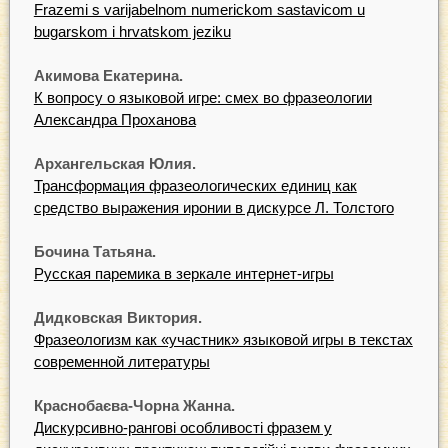
Frazemi s varijabelnom numerickom sastavicom u
bugarskom i hrvatskom jeziku
Акимова Екатерина.
К вопросу о языковой игре: смех во фразеологии
Александра Проханова
Архангельская Юлия.
Трансформация фразеологических единиц как
средство выражения иронии в дискурсе Л. Толстого
Бочина Татьяна.
Русская паремика в зеркале интернет-игры
Дидковская Виктория.
Фразеологизм как «участник» языковой игры в текстах
современной литературы
Краснобаєва-Чорна Жанна.
Дискурсивно-рангові особливості фразем у