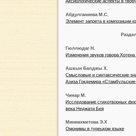
Аксиологические аспекты в твор
Абдулганиева М.С.
Элемент запрета в композиции к
Раздел
Гюллюдаг Н.
Изменения звуков говора Хотена
Ашкын Балджы Х.
Смысловые и синтаксические зн
Азиза Гокдемира «Стамбульские
Чинар М.
Исследование стихотворных фор
века Неджати Бея
Миниахметова Э.Х
Омонимы в турецком языке