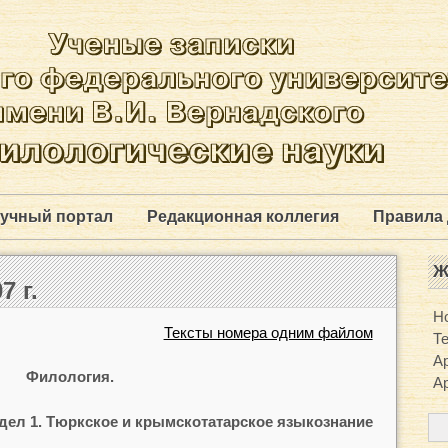
учный портал
Редакционная коллегия
Правила 
Ж
7 г.
Н
Тексты номера одним файлом
Т
Ар
Филология.
Ар
дел 1. Тюркское и крымскотатарское языкознание