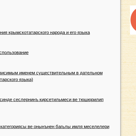
ия крымскотатарского народа и его языка
использование
ависимым именем существительным в дательном
тарского языка)
синде сеслернинъ кирсетильмеси ве тюшюрилип
 категориясы ве онынънен багьлы имля меселелери