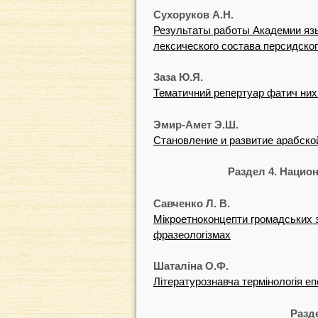
Сухоруков А.Н.
Результаты работы Академии яз
лексического состава персидско
Заза Ю.Я.
Тематичний репертуар фатич них 
Эмир-Амет Э.Ш.
Становление и развитие арабско
Раздел 4. Нацио
Савченко Л. В.
Мiкроетноконцепти громадських з
фразеологiзмах
Шаталiна О.Ф.
Лiтературознавча термiнологiя еп
Разд