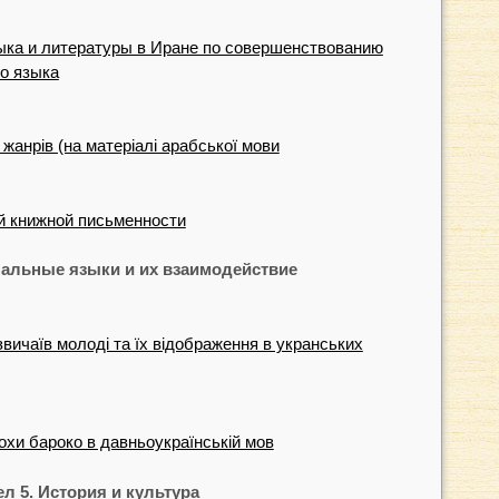
ыка и литературы в Иране по совершенствованию
го языка
жанрiв (на матерiалi арабської мови
й книжной письменности
нальные языки и их взаимодействие
вичаїв молодi та їх вiдображення в укранських
охи бароко в давньоукраїнськiй мов
ел 5. История и культура