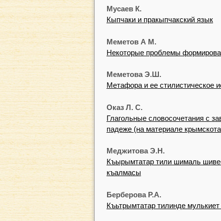
Мусаев К.
Кыпчаки и пракыпчакский язык
Меметов А М.
Некоторые проблемы формирован
Меметова Э.Ш.
Метафора и ее стилистическое 
Оказ Л. С.
Глагольные словосочетания с з
падеже (на материале крымскота
Меджитова Э.Н.
Къырымтатар тили шималь шиве
къалмасы
Берберова Р.А.
Къьтрымтатар тилинде мулькиет