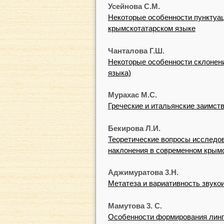
Усейнова С.М.
Некоторые особенности пунктуа
крымскотатарском языке
Чанталова Г.Ш.
Некоторые особенности склонени
языка)
Мурахас М.С.
Греческие и итальянские заимств
Бекирова Л.И.
Теоретические вопросы исследов
наклонения в современном крым
Аджимуратова 3.Н.
Метатеза и вариативность звуко
Мамутова 3. С.
Особенности формирования линг