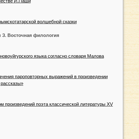
честве И.Паши
рымскотатарской волшебной сказки
 З. Восточная филология
 новоуйгурского языка согласно словаря Малова
ачения пароповторных выражений в произведении
 рассказы»
м произведений поэта классической литературы ХV