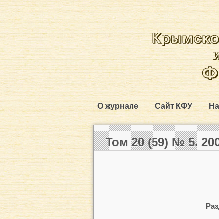
О журнале
Сайт КФУ
На
Том 20 (59) № 5. 200
Раз