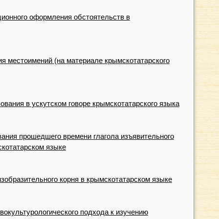
ционного оформления обстоятельств в
я местоимений (на материале крымскотатарского
ования в ускутском говоре крымскотатарского языка
ания прошедшего времени глагола изъявительного
скотатарском языке
изобразительного корня в крымскотатарском языке
вокультурологического подхода к изучению