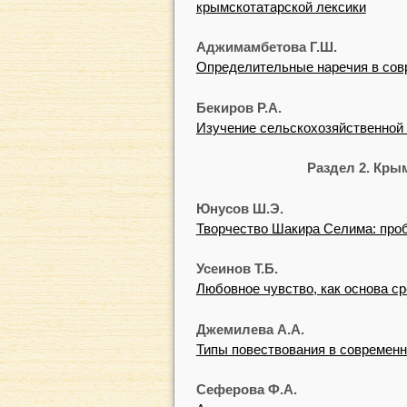
крымскотатарской лексики
Аджимамбетова Г.Ш.
Определительные наречия в сов
Бекиров Р.А.
Изучение сельскохозяйственной 
Раздел 2. Кры
Юнусов Ш.Э.
Творчество Шакира Селима: про
Усеинов Т.Б.
Любовное чувство, как основа с
Джемилева А.А.
Типы повествования в современ
Сеферова Ф.А.