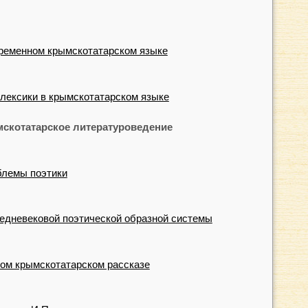
ременном крымскотатарском языке
лексики в крымскотатарском языке
мскотатарское литературоведение
блемы поэтики
редневековой поэтической образной системы
ном крымскотатарском рассказе