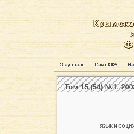
О журнале
Сайт КФУ
На
Том 15 (54) №1. 2002
ЯЗЫК И СОЦИ