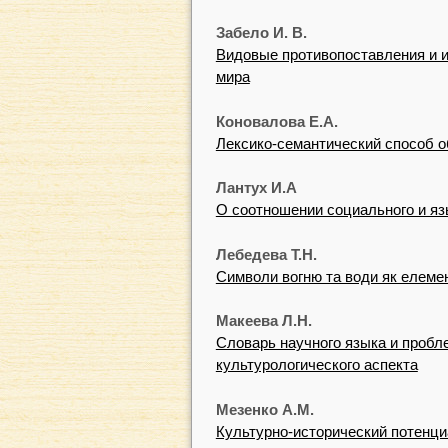
Забело И. В.
Видовые противопоставления и и
мира
Коновалова Е.А.
Лексико-семантический способ о
Лантух И.А
О соотношении социального и яз
Лебедева Т.Н.
Символи вогню та води як елеме
Макеева Л.Н.
Словарь научного языка и пробл
культурологического аспекта
Мезенко A.M.
Культурно-исторический потенци