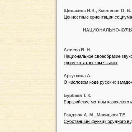
Щипакина Н.В., Хмелевая О. В.
Ценностные ориентации социума
НАЦИОНАЛЬНО-КУЛ
Алиева В. H.
Национальное своеобразие звук
крымскотатарском языках
Аргуткина А.
О числовом коде русских загадо
Бурбаев Т. К.
Евразийские мотивы казахского 
Гандзюк А. М., Масицкая Т.Е.
Субстанційні функції орудного ві