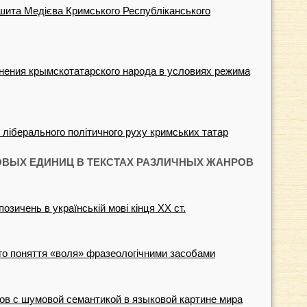
ита Медієва Кримського Республіканського
нения крымскотатарского народа в условиях режима
 ліберального політичного руху кримських татар
ВЫХ ЕДИНИЦ В ТЕКСТАХ РАЗЛИЧНЫХ ЖАНРОВ
озичень в українській мові кінця XX ст.
го поняття «воля» фразеологічними засобами
ов с шумовой семантикой в языковой картине мира