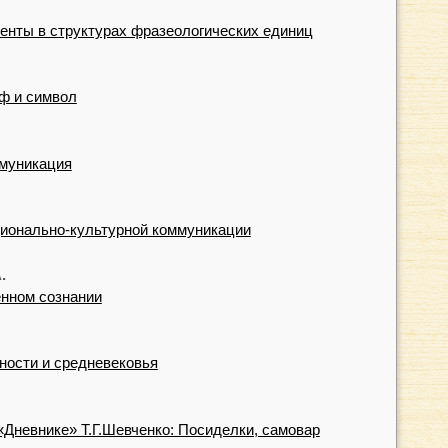
енты в структурах фразеологических единиц
ф и символ
муникация
ационально-культурной коммуникации
.
нном сознании
чности и средневековья
«Дневнике» Т.Г.Шевченко: Посиделки, самовар