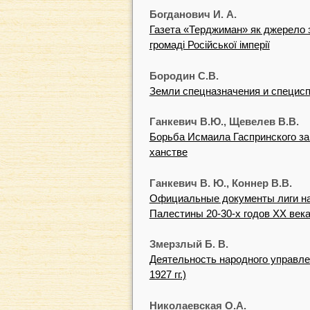
Богданович И. А.
Газета «Терджиман» як джерело з
громаді Російської імперії
Бородин С.В.
Земли спецназначения и специсп
Ганкевич В.Ю., Щевелев В.В.
Борьба Исмаила Гаспринского з
ханстве
Ганкевич В. Ю., Коннер В.В.
Официальные документы лиги нац
Палестины 20-30-х годов ХХ век
Змерзлый Б. В.
Деятельность народного управл
1927 гг.)
Николаевская O.A.