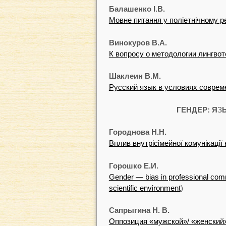
Балашенко І.В.
Мовне питання у поліетнічному ре
Винокуров В.А.
К вопросу о методологии лингво
Шаклеин В.М.
Русский язык в условиях совре
ГЕНДЕР: Я
З
Городнова Н.Н.
Вплив внутрісімейної комунікації н
Горошко Е.И.
Gender — bias in professional commu
scientific environment
)
Сапрыгина H. В.
Оппозиция «мужской»/ «женский»