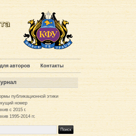
для авторов
Контакты
урнал
ормы публикационной этики
екущий номер
хив с 2015 г.
хив 1995-2014 гг.