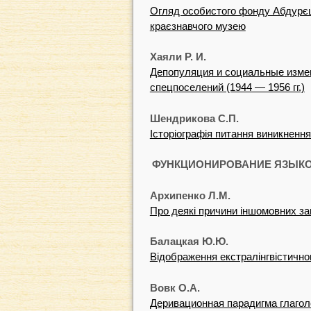
Огляд особистого фонду Абдурєш
краєзнавчого музею
Хаяли Р. И.
Депопуляция и социальные изме
спецпоселений (1944 — 1956 гг.)
Шендрикова С.П.
Історіографія питання виникнення
ФУНКЦИОНИРОВАНИЕ ЯЗЫКО
Архипенко Л.M.
Про деякі причини іншомовних зап
Балацкая Ю.Ю.
Відображення екстралінгвістично
Вовк O.A.
Деривационная парадигма глагол