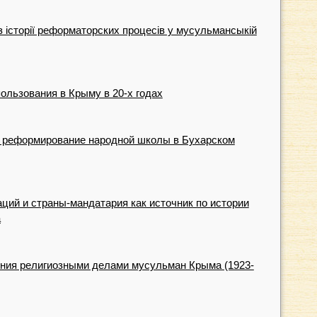
 icторії реформаторских процесів у мусульмансыкій
ользования в Крыму в 20-х годах
а реформирование народной школы в Бухарском
ий и страны-мандатария как источник по истории
а
ения религиозными делами мусульман Крыма (1923-