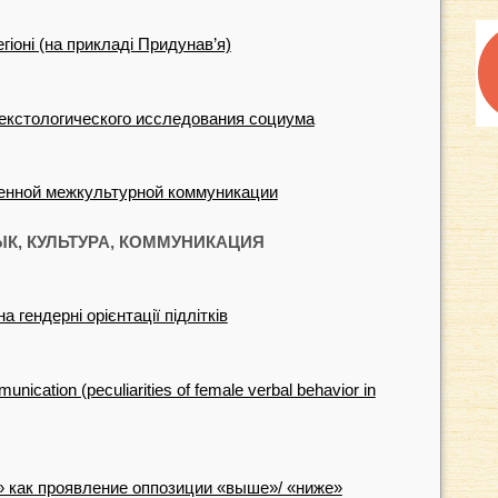
гіоні (на прикладі Придунав’я)
текстологического исследования социума
менной межкультурной коммуникации
ЫК, КУЛЬТУРА, КОММУНИКАЦИЯ
а гендерні орієнтації підлітків
nication (peculiarities of female verbal behavior in
 как проявление оппозиции «выше»/ «ниже»