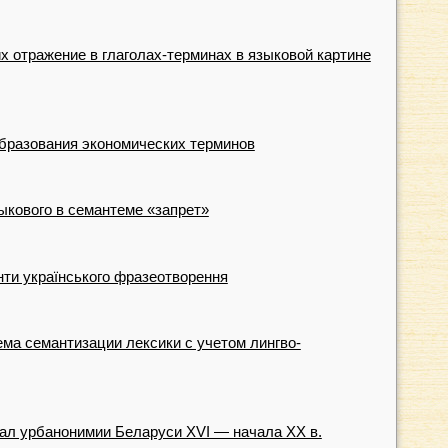
х отражение в глаголах-терминах в языковой картине
бразования экономических терминов
ыкового в семантеме «запрет»
нти українського фразеотворення
ема семантизации лексики с учетом лингво-
ал урбанонимии Беларуси XVI — начала XX в.