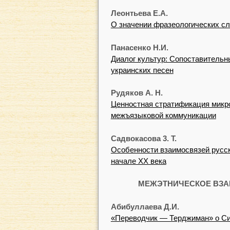
Леонтьева Е.А.
О значении фразеологических с
Панасенко Н.И.
Диалог культур: Сопоставительн
украинских песен
Рудяков А. Н.
Ценностная стратификация микр
межъязыковой коммуникации
Садвокасова 3. Т.
Особенности взаимосвязей русско
начале XX века
МЕЖЭТНИЧЕСКОЕ ВЗА
Абибуллаева Д.И.
«Переводчик — Терджиман» о Си