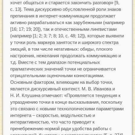
хочет общаться и старается закончить разговор» [9,
с. 13]. Тема дискурсивно обусловленной роли знаков
препинания в интернет-коммуникации продолжает
активно разрабатываться как зарубежными (например
[16; 17; 19; 20]), так и отечественными лингвистами
(например [1; 2; 3; 7; 8; 10, с. 48; 12]), которые выявили
у точки роль маркера занятости и широкого спектра
эмоций, в том числе негативных: обиды, плохого
настроения, нежелания продолжать коммуникацию и
т.д. Вместе с тем диапазон потенциальных
прагматических значений точки не ограничивается
отрицательными оценочными коннотациями.
Основным фактором, влияющим на выбор точки,
является дискурсивный контекст. М. В. Иванова и
Н. И. Клушина отмечают: «Проявляется тенденция к
упразднению точки в конце высказывания, поскольку
это связано с новыми технологическими параметрами
интернета – скоростью, модульностью и
интерактивностью, что часто приводит к
пренебрежению нормой ради удобства работы с