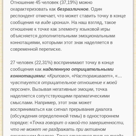
Отношение 45 человек (37,19%) можно
охарактеризовать как
безразличное
. Один
респондент отмечает, что может ставить точку в конце
сообщения «
в виде иронии
». На наш взгляд, такое
отношение к точке как элементу языковой игры
объясняется дополнительными эмоциональными
коннотациями, которыми этот знак наделяется в
современной переписке.
27 человек (22,31%) воспринимают точку в конце
сообщения как
наделенную отрицательными
коннотациями
: «
Крипово
», «
Настораживает
», «…
чувствуется отрицательное отношение к моей
персоне
». Вызывая негативные эмоции, точка
наделяется сопутствующими прагматическими
смыслами. Например, этот знак может
восприниматься как сигнал прерывания диалога
(обсуждения определенной темы) в одностороннем
порядке: «
Точка говорит о какой-то завершенности,
что не может не раздражать при активном
оживленном диалоге. Точка ставится только тогда,