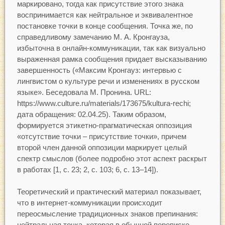
маркировано, тогда как присутствие этого знака
воспринимается как нейтральное и эквивалентное
постановке точки в конце сообщения. Точка же, по
справедливому замечанию М. А. Кронгауза,
избыточна в онлайн-коммуникации, так как визуально
выраженная рамка сообщения придает высказыванию
завершенность («Максим Кронгауз: интервью с
лингвистом о культуре речи и изменениях в русском
языке». Беседовала М. Пронина. URL:
https://www.culture.ru/materials/173675/kultura-rechi;
дата обращения: 02.04.25). Таким образом,
формируется этикетно-прагматическая оппозиция
«отсутствие точки – присутствие точки», причем
второй член данной оппозиции маркирует целый
спектр смыслов (более подробно этот аспект раскрыт
в работах [1, с. 23; 2, с. 103; 6, с. 13–14]).
Теоретический и практический материал показывает,
что в интернет-коммуникации происходит
переосмысление традиционных знаков препинания:
нейтральная точка, которая в обычной переписке