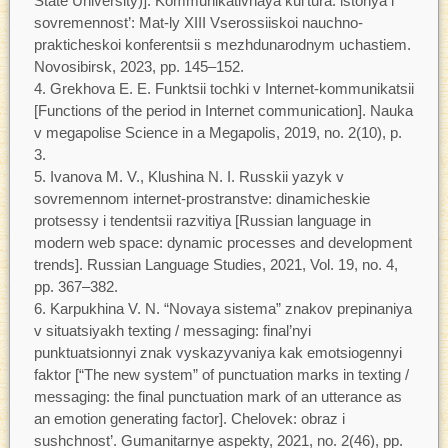
State University)]. Kommunikativnaya kul’tura: istoriya i
sovremennost’: Mat-ly XIII Vserossiiskoi nauchno-
prakticheskoi konferentsii s mezhdunarodnym uchastiem.
Novosibirsk, 2023, pp. 145–152.
Grekhova E. E. Funktsii tochki v Internet-kommunikatsii
[Functions of the period in Internet communication]. Nauka
v megapolise Science in a Megapolis, 2019, no. 2(10), p.
3.
Ivanova M. V., Klushina N. I. Russkii yazyk v
sovremennom internet-prostranstve: dinamicheskie
protsessy i tendentsii razvitiya [Russian language in
modern web space: dynamic processes and development
trends]. Russian Language Studies, 2021, Vol. 19, no. 4,
pp. 367–382.
Karpukhina V. N. “Novaya sistema” znakov prepinaniya
v situatsiyakh texting / messaging: final’nyi
punktuatsionnyi znak vyskazyvaniya kak emotsiogennyi
faktor [“The new system” of punctuation marks in texting /
messaging: the final punctuation mark of an utterance as
an emotion generating factor]. Chelovek: obraz i
sushchnost’. Gumanitarnye aspekty, 2021, no. 2(46), pp.