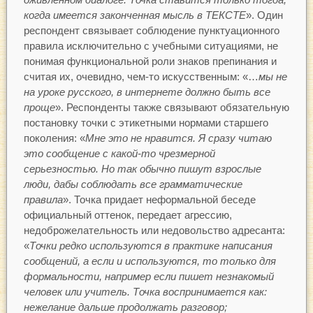
когда имеется законченная мысль в ТЕКСТЕ
». Один
респондент связывает соблюдение пунктуационного
правила исключительно с учебными ситуациями, не
понимая функциональной роли знаков препинания и
считая их, очевидно, чем-то искусственным: «…
мы не
на уроке русского, в интернете должно быть все
проще
». Респонденты также связывают обязательную
постановку точки с этикетными нормами старшего
поколения: «
Мне это не нравится.
Я сразу читаю
это сообщение с какой-то чрезмерной
серьезностью. Но так обычно пишут взрослые
люди, дабы соблюдать все грамматические
правила
». Точка придает неформальной беседе
официальный оттенок, передает агрессию,
недоброжелательность или недовольство адресанта:
«
Точки редко используются в практике написания
сообщений, а если и используются, то только для
формальности, например если пишет незнакомый
человек или учитель. Точка воспринимается как:
нежелание дальше продолжать разговор;