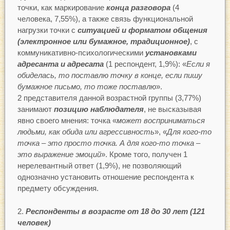
точки, как маркирование
конца разговора
(4
человека, 7,55%), а также связь функциональной
нагрузки точки с
ситуацией и форматом общения
(электронное или бумажное, традиционное)
, с
коммуникативно-психологическими
установками
адресанта и адресата
(1 респондент, 1,9%): «
Если я
обиделась, то поставлю точку в конце, если пишу
бумажное письмо, то тоже поставлю
».
2 представителя данной возрастной группы (3,77%)
занимают
позицию наблюдателя
, не высказывая
явно своего мнения: точка «
может восприниматься
людьми, как обида или агрессивность
», «
Для кого-то
точка – это просто точка. А для кого-то точка –
это выражение эмоций
». Кроме того, получен 1
нерелевантный ответ (1,9%), не позволяющий
однозначно установить отношение респондента к
предмету обсуждения.
Респонденты в возрасте от 18 до 30 лет (121
человек)