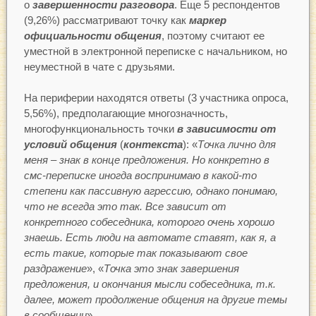
о
завершенности
разговора
. Еще 5 респондентов
(9,26%) рассматривают точку как
маркер
официальности общения
, поэтому считают ее
уместной в электронной переписке с начальником, но
неуместной в чате с друзьями.
На периферии находятся ответы (3 участника опроса,
5,56%), предполагающие многозначность,
многофункциональность точки
в зависимости от
условий общения
(
контекста
): «
Точка лично для
меня – знак в конце предложения. Но конкретно в
смс-переписке иногда воспринимаю в какой-то
степени как пассивную агрессию, однако понимаю,
что не всегда это так. Все зависит от
конкретного собеседника, которого очень хорошо
знаешь. Есть люди на автомате ставят, как я, а
есть такие, которые так показывают свое
раздражение
», «
Точка это знак завершения
предложения, и окончания мысли собеседника, т.к.
далее, может продолжение общения на другие темы
в сообщении
».