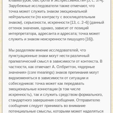
клавиатурой, быстроты и экспрессивности» [5, с. 374].
Зарубежные исследователи также отмечают, что
точка может служить знаком эмоциональной
нейтральности (по контрасту с восклицательным
знаком), серьезности, искренности [13, с. 2–6] (данный
оттенок значения, однако, зависит от позиций
интерпретатора, адресанта и адресата; точка может
служить и знаком неискренности пишущего [16]).
Мы разделяем мнение исследователей, что
пунктуационные знаки могут нести различный
прагматический смысл в зависимости от контекста. В
частности, как отмечает А. Олбриттон, «ядерные
значения» (core meanings) знаков препинания могут
видоизменяться в зависимости от ситуации и
собеседников: точка может как передавать
эмоциональные коннотации (в том числе
искренность), так и служить средством формального,
стандартного завершения сообщения. Отправителю
сообщения следует принимать во внимание
потенциальные смыслы, которыми может наделяться