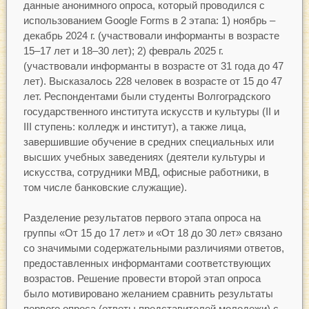
данные анонимного опроса, который проводился с
использованием Google Forms в 2 этапа: 1) ноябрь –
декабрь 2024 г. (участвовали информанты в возрасте
15–17 лет и 18–30 лет); 2) февраль 2025 г.
(участвовали информанты в возрасте от 31 года до 47
лет). Высказалось 228 человек в возрасте от 15 до 47
лет. Респондентами были студенты Волгоградского
государственного института искусств и культуры (II и
III ступень: колледж и институт), а также лица,
завершившие обучение в средних специальных или
высших учебных заведениях (деятели культуры и
искусства, сотрудники МВД, офисные работники, в
том числе банковские служащие).
Разделение результатов первого этапа опроса на
группы «От 15 до 17 лет» и «От 18 до 30 лет» связано
со значимыми содержательными различиями ответов,
предоставленных информантами соответствующих
возрастов. Решение провести второй этап опроса
было мотивировано желанием сравнить результаты
первого опроса (ответы представителей молодежи) с