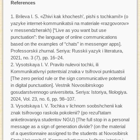
References
Brileva I. S. «Zhivi kak khochesh’, pishi s tochkami!» (o
yazyke internet-kommunikatsii na materiale «razgovorov»
v messendzherakh) [“Live as you want but use
punctuation”: the language of online communications
based on the examples of “chats” in messenger apps].
Professorskii zhurnal. Seriya: Russkii yazyk i literatura,
2021, no. 3 (7), pp. 16–24.
Vysotskaya I. V. Pravilo nulevoi tochki, ili
Kommunikativnyi potentsial znaka v tsifrovoi punktuatsii
[The zero period rule or the sign communicative potential
in digital punctuation]. Vestnik Novosibirskogo
gosudarstvennogo universiteta. Seriya: Istoriya, filologiya.
2024, Vol. 23, no. 6, pp. 98–107.
Vysotskaya I. V. Tochka v lichnom soobshchenii kak
znak tsifrovogo raskola pokolenii? (po rezul’tatam
anketirovaniya studentov NGU) [The full stop in a personal
message as a sign of generation divide? (on the material
of a questionnaire assigned to the students at Novosibirsk