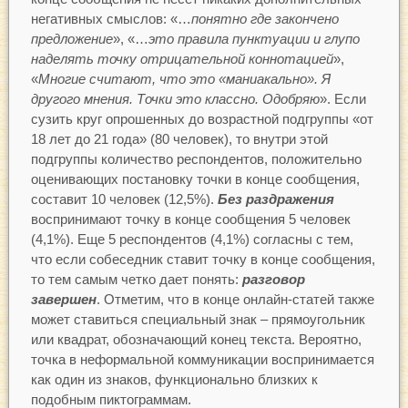
негативных смыслов: «…
понятно где закончено
предложение
», «…
это правила пунктуации и глупо
наделять точку отрицательной коннотацией
»,
«
Многие считают, что это «маниакально». Я
другого мнения. Точки это классно. Одобряю
». Если
сузить круг опрошенных до возрастной подгруппы «от
18 лет до 21 года» (80 человек), то внутри этой
подгруппы количество респондентов, положительно
оценивающих постановку точки в конце сообщения,
составит 10 человек (12,5%).
Без раздражения
воспринимают точку в конце сообщения 5 человек
(4,1%). Еще 5 респондентов (4,1%) согласны с тем,
что если собеседник ставит точку в конце сообщения,
то тем самым четко дает понять:
разговор
завершен
. Отметим, что в конце онлайн-статей также
может ставиться специальный знак – прямоугольник
или квадрат, обозначающий конец текста. Вероятно,
точка в неформальной коммуникации воспринимается
как один из знаков, функционально близких к
подобным пиктограммам.