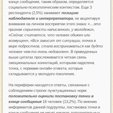
конце сообщения, таким образом, определяется
социально-психологическим контекстом. Еще 3
респондента (2,5%) занимают
позицию
наблюдателя и интерпретатора
, не акцентируя
внимания на личном восприятии этого знака: «…
это
признак серьезности написанного, у молодежи
»,
«
Сейчас считается, что человек обижен или
возмущен
», «
Все зависит от ситуации, точка в
мире подростков, стала восприниматься как будто
человек чем-то очень недоволен
». В приведенных
выше цитатах прослеживается четкая связь
эмоциональных коннотаций, которыми наделена
точка, с нормами онлайн-этикета, которые
складываются у молодого поколения.
На периферии находятся ответы, связанные с
соблюдением строгих пунктуационных норм:
положительно оценили постановку точки в
конце сообщения
16 человек (13,2%). По мнению
информантов данной подгруппы, постановка точки в
конце сообщения не несет никаких дополнительных