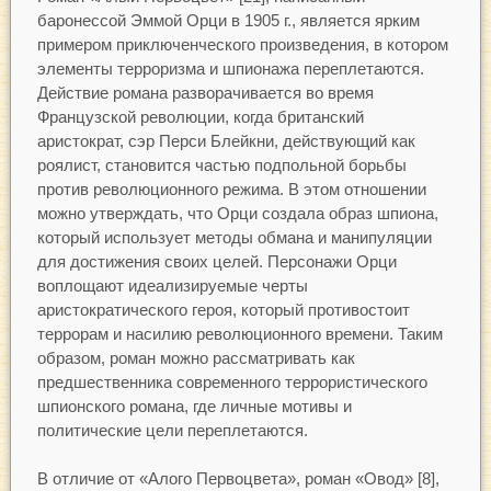
баронессой Эммой Орци в 1905 г., является ярким
примером приключенческого произведения, в котором
элементы терроризма и шпионажа переплетаются.
Действие романа разворачивается во время
Французской революции, когда британский
аристократ, сэр Перси Блейкни, действующий как
роялист, становится частью подпольной борьбы
против революционного режима. В этом отношении
можно утверждать, что Орци создала образ шпиона,
который использует методы обмана и манипуляции
для достижения своих целей. Персонажи Орци
воплощают идеализируемые черты
аристократического героя, который противостоит
террорам и насилию революционного времени. Таким
образом, роман можно рассматривать как
предшественника современного террористического
шпионского романа, где личные мотивы и
политические цели переплетаются.
В отличие от «Алого Первоцвета», роман «Овод» [8],