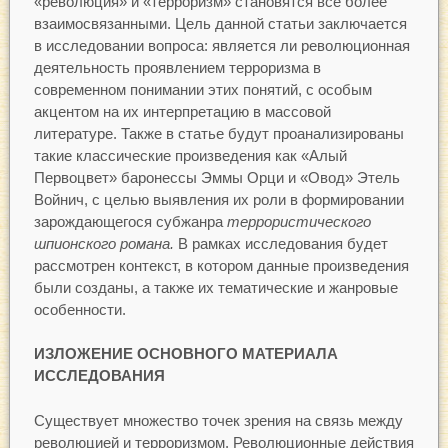
«революция» и «терроризм» становятся все более
взаимосвязанными. Цель данной статьи заключается
в исследовании вопроса: является ли революционная
деятельность проявлением терроризма в
современном понимании этих понятий, с особым
акцентом на их интерпретацию в массовой
литературе. Также в статье будут проанализированы
такие классические произведения как «Алый
Первоцвет» баронессы Эммы Орци и «Овод» Этель
Войнич, с целью выявления их роли в формировании
зарождающегося субжанра
террористического
шпионского романа.
В рамках исследования будет
рассмотрен контекст, в котором данные произведения
были созданы, а также их тематические и жанровые
особенности.
ИЗЛОЖЕНИЕ ОСНОВНОГО МАТЕРИАЛА
ИССЛЕДОВАНИЯ
Существует множество точек зрения на связь между
революцией и терроризмом. Революционные действия