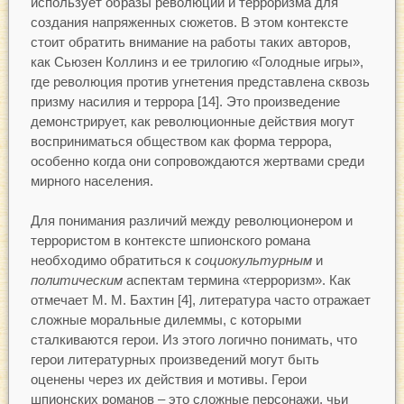
использует образы революции и терроризма для
создания напряженных сюжетов. В этом контексте
стоит обратить внимание на работы таких авторов,
как Сьюзен Коллинз и ее трилогию «Голодные игры»,
где революция против угнетения представлена сквозь
призму насилия и террора [14]. Это произведение
демонстрирует, как революционные действия могут
восприниматься обществом как форма террора,
особенно когда они сопровождаются жертвами среди
мирного населения.
Для понимания различий между революционером и
террористом в контексте шпионского романа
необходимо обратиться к
социокультурным
и
политическим
аспектам термина «терроризм». Как
отмечает М. М. Бахтин [4], литература часто отражает
сложные моральные дилеммы, с которыми
сталкиваются герои. Из этого логично понимать, что
герои литературных произведений могут быть
оценены через их действия и мотивы. Герои
шпионских романов – это сложные персонажи, чьи