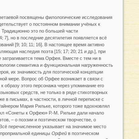
ветаевой посвящены филологические исследования
детельствует о постоянном внимании учёных к
. Традиционно это по большей части
4; 7], но в последние десятилетия появляется всё
аний [9; 10; 11; 16]. В настоящее время активно
ющая наследия поэта [15; 17; 20; 21 и др.], при
е затрагивается тема Орфея. Вместе с тем ни в
имологии семантика и функциональная нагруженность
героя, их значимость для поэтической концепции
ной мере. Вопрос об Орфее возникает в связи с
к образу этого персонажа через упоминание его
языковых средств, не только в ряде стихотворных
кже в письмах, в частности, в личной переписке с
айнером Мария Рильке, которого тоже вдохновлял
икл «Сонеты к Орфею» Р.-М. Рильке дали начало
тов, – о поэзии и поэтическом творчестве, о
 Всё перечисленное указывает на значимое место
 проприальной единицы
Орфей
в поэтическом