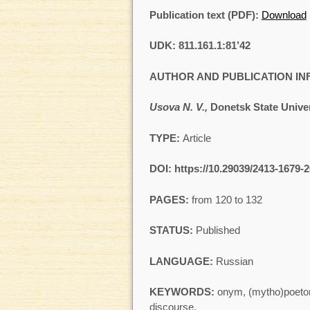
Publication text (PDF):
Download
UDK: 811.161.1:81’42
AUTHOR AND PUBLICATION I
Usova N. V.
,
Donetsk State Univer
TYPE:
Article
DOI: https://
10.29039/2413-1679-2
PAGES:
from 120 to 132
STATUS:
Published
LANGUAGE:
Russian
KEYWORDS:
onym, (mytho)poeton
discourse.