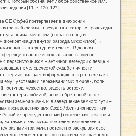
огии, который обозначает любое собственное имя,
оизведении [13, с. 120
–
122].
еза ОЕ
Орфей
претерпевает в диахронии
нутренней формы, в результате которых происходит
татуса онима: мифоним (согласно общей
 (конкретизация внутри разряда мифонимов) →
имизации в литературном тексте). В данном
фференцированное использование терминов:
 с первоисточником – античной легендой о певце и
возвращает к человеческой судьбе личности,
тот термин вмещает информацию о персонаже как о
и ему чувствами и переживаниями: любовь, боль
й поступок, мужество, радость встречи,
яние (потеря любимой, вновь обретённой через
ьствий земной жизни. И в завершение земного пути –
емых произведениях имя
Орфей
функционирует как
чённый из прецедентных мифологических текстов и
, но также и как (мифо)поэтоним, наполненный
ся разными гранями, постепенно раскрывая своё
ируемое художественным сознанием и выражаемое