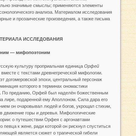
ально значимые смыслы; применяются элементы
рсонологического анализа. Материалом исследования
рные и прозаические произведения, а также письма
ТЕРИАЛА ИССЛЕДОВАНИЯ
оним — мифопоэтоним
русскую культуру проприальная единица
Орфей
 вместе с текстами древнегреческой мифологии.
эт догомеровской эпохи, центральный персонаж
оминация которого в терминах ономастики
. По преданию, Орфей был наделён божественным
на лире, подаренной ему Аполлоном. Сила дара его
нием он очаровывал людей и богов, укрощал стихии,
 в движение горы и деревья. Мифологические
ории: о путешествии Орфея с аргонавтами
о певца к жене, ради которой он рискнул спуститься
ляющей является сюжет о трагической гибели