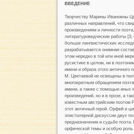
ВВЕДЕНИЕ
Творчеству Марины Ивановны Ц
различных направлений, что сви
произведениям и личности поэта
литературоведческие работы [3; 
больше лингвистических исследов
разрабатывается онимная составля
этом нередко в той или иной мер
русистике в целом, ни в поэтон
имени и образа этого античного 
М. Цветаевой не освещены в пол
многократным обращением поэта 
имени, а также с помощью иных 
произведений, но и в прозе, а та
известным австрийским поэтом Р
этот античный герой. Орфей и ц
эпистолярной дискуссии двух поэ
предназначении и судьбе поэта.
орфической темы и особую роль