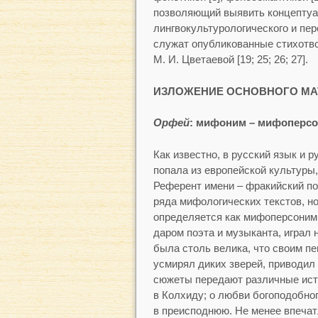
позволяющий выявить концепту
лингвокультурологического и пе
служат опубликованные стихотво
М. И. Цветаевой [19; 25; 26; 27].
ИЗЛОЖЕНИЕ ОСНОВНОГО МА
Орфей
: мифоним – мифоперс
Как известно, в русский язык и 
попала из европейской культуры,
Референт имени – фракийский по
ряда мифологических текстов, н
определяется как мифоперсоним
даром поэта и музыканта, играл 
была столь велика, что своим пе
усмирял диких зверей, приводил
сюжеты передают различные ист
в Колхиду; о любви богоподобног
в преисподнюю. Не менее впечат