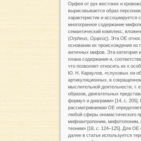
Орфея от рук жестоких и кровож
вырисовывается образ персонаж
характеристик и ассоциируется 
многогранное содержание мифоп
семантический комплекс, вложе
(
Orpheus, Ορφεύς
). Эта ОЕ отно
основании их происхождения из 
античных мифов. Эта категория 
плана содержания и, соответств
что позволяет относить их к осо
Ю. Н. Караулов, «слуховых ли об
артикуляционных, в сокращенном
мыслительной деятельности, т. 
образов, двигательных представ
формул и диаграмм» [14, с. 205]
рассматриваемая ОЕ определяет
любой сферы ономастического пр
мифоантропоним, мифотопоним, 
теоним» [18, с. 124–125]. Для ОЕ
далее в статье используется те