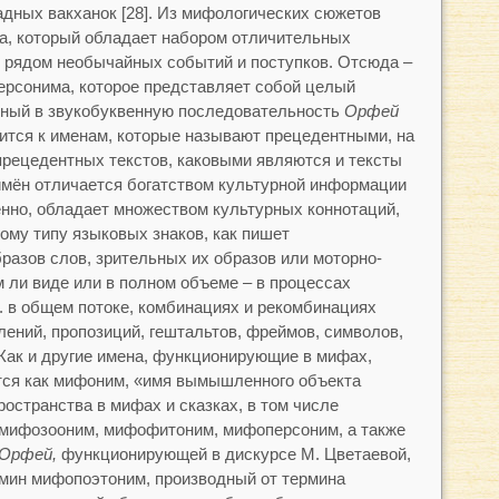
адных вакханок [28]. Из мифологических сюжетов
а, который обладает набором отличительных
с рядом необычайных событий и поступков. Отсюда –
ерсонима, которое представляет собой целый
нный в звукобуквенную последовательность
Орфей
сится к именам, которые называют прецедентными, на
прецедентных текстов, каковыми являются и тексты
имён отличается богатством культурной информации
енно, обладает множеством культурных коннотаций,
бому типу языковых знаков, как пишет
разов слов, зрительных их образов или моторно-
 ли виде или в полном объеме – в процессах
е. в общем потоке, комбинациях и рекомбинациях
лений, пропозиций, гештальтов, фреймов, символов,
. Как и другие имена, функционирующие в мифах,
ся как мифоним, «имя вымышленного объекта
остранства в мифах и сказках, в том числе
мифозооним, мифофитоним, мифоперсоним, а также
Орфей,
функционирующей в дискурсе М. Цветаевой,
рмин мифопоэтоним, производный от термина