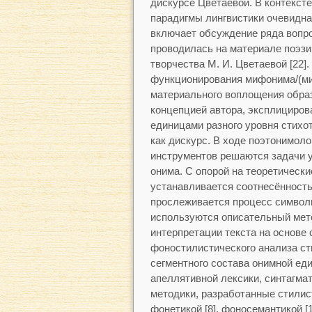
дискурсе Цветаевой. В контекст
парадигмы лингвистики очевидна
включает обсуждение ряда вопро
проводилась на материале поэзии
творчества М. И. Цветаевой [22].
функционирования мифонима/(м
материального воплощения образ
концепцией автора, эксплициров
единицами разного уровня стихо
как дискурс. В ходе поэтонимол
инструментов решаются задачи 
онима. С опорой на теоретические
устанавливается соотнесённост
прослеживается процесс символи
используются описательный мет
интерпретации текста на основе 
фоностилистического анализа сти
сегментного состава онимной ед
апеллятивной лексики, синтагма
методики, разработанные стилис
фонетикой [8], фоносемантикой [