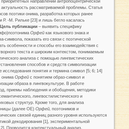
е приоритетных направлений антропоцентрической
 актуальность рассматриваемой проблемы. Статья
сов поэтики онима, разработка которых ранее
 Р. -М. Рильке [23] и лишь бегло касалась
Цель публикации
– выявить специфику
ифо)поэтонима
Орфей
как языкового знака и
а-символа, показать его связи с поэтической
ать особенности и способы его взаимодействия с
творного текста и широким контекстом, понимаемым
огического анализа с помощью лингвистических
установления способов и средств символизации
 исследования понятия и термина символ [5; 6; 14]
ь онима
Орфей
с понятием образ-символ и
зации образа в лингвокультуре. В работе
од, приемы наблюдения и обобщения, методики
семантического, лингвостилистического и
ховых структур. Кроме того, для анализа
иницы (далее ОЕ)
Орфей,
поэтонимов и
тических связей единиц разного уровня используются
тикой декодирования [1], экспериментальной
12]. Проводится контекстуальный анализ,