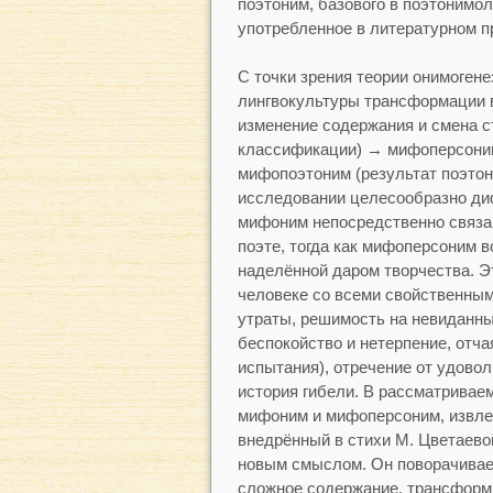
поэтоним, базового в поэтонимол
употребленное в литературном пр
С точки зрения теории онимоген
лингвокультуры трансформации в
изменение содержания и смена с
классификации) → мифоперсоним
мифопоэтоним (результат поэтон
исследовании целесообразно ди
мифоним непосредственно связан
поэте, тогда как мифоперсоним 
наделённой даром творчества. Э
человеке со всеми свойственным
утраты, решимость на невиданны
беспокойство и нетерпение, отча
испытания), отречение от удовол
история гибели. В рассматрива
мифоним и мифоперсоним, извле
внедрённый в стихи М. Цветаевой
новым смыслом. Он поворачивает
сложное содержание, трансформ