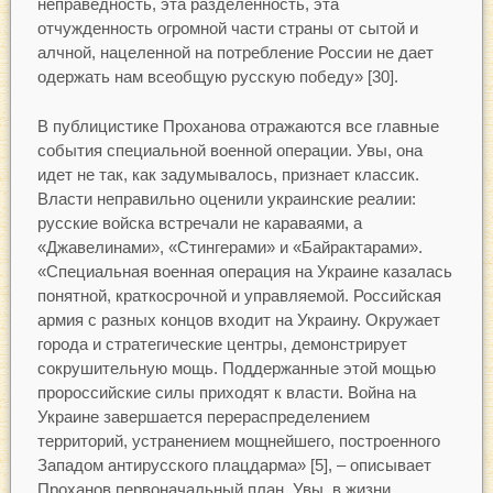
неправедность, эта разделенность, эта
отчужденность огромной части страны от сытой и
алчной, нацеленной на потребление России не дает
одержать нам всеобщую русскую победу» [30].
В публицистике Проханова отражаются все главные
события специальной военной операции. Увы, она
идет не так, как задумывалось, признает классик.
Власти неправильно оценили украинские реалии:
русские войска встречали не караваями, а
«Джавелинами», «Стингерами» и «Байрактарами».
«Специальная военная операция на Украине казалась
понятной, краткосрочной и управляемой. Российская
армия с разных концов входит на Украину. Окружает
города и стратегические центры, демонстрирует
сокрушительную мощь. Поддержанные этой мощью
пророссийские силы приходят к власти. Война на
Украине завершается перераспределением
территорий, устранением мощнейшего, построенного
Западом антирусского плацдарма» [5], – описывает
Проханов первоначальный план. Увы, в жизни