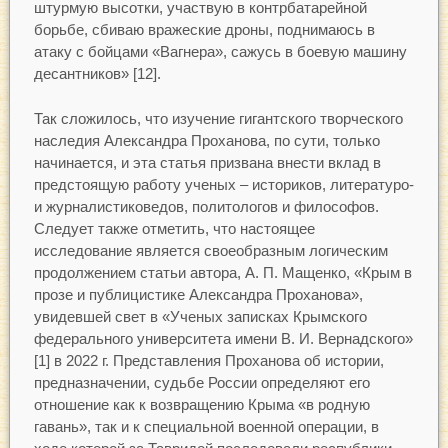
штурмую высотки, участвую в контрбатарейной
борьбе, сбиваю вражеские дроны, поднимаюсь в
атаку с бойцами «Вагнера», сажусь в боевую машину
десантников» [12].
Так сложилось, что изучение гигантского творческого
наследия Александра Проханова, по сути, только
начинается, и эта статья призвана внести вклад в
предстоящую работу ученых – историков, литературо-
и журналистиковедов, политологов и философов.
Следует также отметить, что настоящее
исследование является своеобразным логическим
продолжением статьи автора, А. П. Мащенко, «Крым в
прозе и публицистике Александра Проханова»,
увидевшей свет в «Ученых записках Крымского
федерального университета имени В. И. Вернадского»
[1] в 2022 г. Представления Проханова об истории,
предназначении, судьбе России определяют его
отношение как к возвращению Крыма «в родную
гавань», так и к специальной военной операции, в