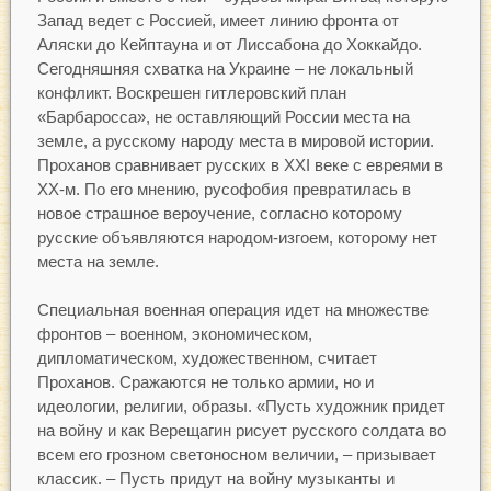
Запад ведет с Россией, имеет линию фронта от
Аляски до Кейптауна и от Лиссабона до Хоккайдо.
Сегодняшняя схватка на Украине – не локальный
конфликт. Воскрешен гитлеровский план
«Барбаросса», не оставляющий России места на
земле, а русскому народу места в мировой истории.
Проханов сравнивает русских в XXI веке с евреями в
XX-м. По его мнению, русофобия превратилась в
новое страшное вероучение, согласно которому
русские объявляются народом-изгоем, которому нет
места на земле.
Специальная военная операция идет на множестве
фронтов – военном, экономическом,
дипломатическом, художественном, считает
Проханов. Сражаются не только армии, но и
идеологии, религии, образы. «Пусть художник придет
на войну и как Верещагин рисует русского солдата во
всем его грозном светоносном величии, – призывает
классик. – Пусть придут на войну музыканты и