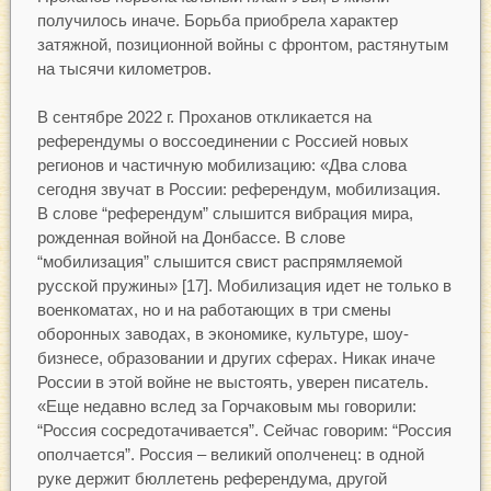
получилось иначе. Борьба приобрела характер
затяжной, позиционной войны с фронтом, растянутым
на тысячи километров.
В сентябре 2022 г. Проханов откликается на
референдумы о воссоединении с Россией новых
регионов и частичную мобилизацию: «Два слова
сегодня звучат в России: референдум, мобилизация.
В слове “референдум” слышится вибрация мира,
рожденная войной на Донбассе. В слове
“мобилизация” слышится свист распрямляемой
русской пружины» [17]. Мобилизация идет не только в
военкоматах, но и на работающих в три смены
оборонных заводах, в экономике, культуре, шоу-
бизнесе, образовании и других сферах. Никак иначе
России в этой войне не выстоять, уверен писатель.
«Еще недавно вслед за Горчаковым мы говорили:
“Россия сосредотачивается”. Сейчас говорим: “Россия
ополчается”. Россия – великий ополченец: в одной
руке держит бюллетень референдума, другой