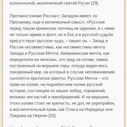
колокольной, молитвенной святой Руси» [29].
Противостояние России с Западом имеет, по
Проханову, еще и религиозный смысл. «Русские
перед лицом вражеских полчищ не одиноки, и с ними
не только армия и флот, но и Бог, и в русской судьбе
присутствует русское чудо, – пишет он. – Запад и
Россия несовместимы, как несовместимы мечта
Запада и Русская Мечта. Американская мечта, как
определили ее неоконы, это град на холме, замок,
построенный на вершине горы, откуда виден весь
покоренный мир, на который в случае неповиновения
сыплются крылатые ракеты. Русская Мечта – это
храм на холме, на поднебесном холме русской
истории, состоящем из наших побед, поражений,
великих несчастий и преображений. И на вершине
этого холма стоит не крепость, не дот, не укрепрайон,
а восхитительный храм, как Спаса на Нередице или
Покрова на Нерли» [10].