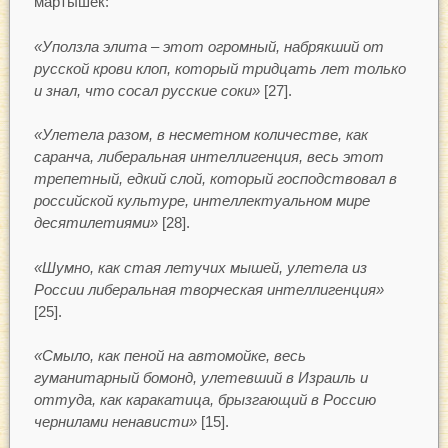
мартышек:
«Уползла элита – этот огромный, набрякший от
русской крови клоп, который тридцать лет только
и знал, что сосал русские соки»
[27].
«Улетела разом, в несметном количестве, как
саранча, либеральная интеллигенция, весь этот
трепетный, едкий слой, который господствовал в
российской культуре, интеллектуальном мире
десятилетиями»
[28].
«Шумно, как стая летучих мышей, улетела из
России либеральная творческая интеллигенция»
[25].
«Смыло, как пеной на автомойке, весь
гуманитарный бомонд, улетевший в Израиль и
оттуда, как каракатица, брызгающий в Россию
чернилами ненависти»
[15].