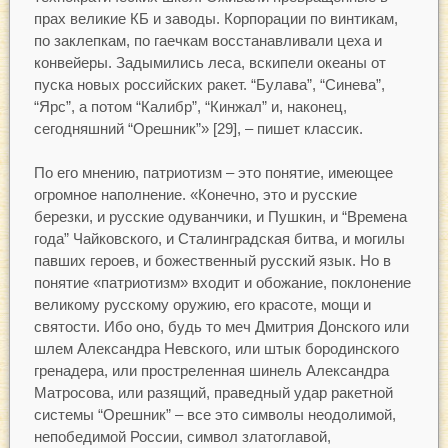
прах великие КБ и заводы. Корпорации по винтикам,
по заклепкам, по гаечкам восстанавливали цеха и
конвейеры. Задымились леса, вскипели океаны от
пуска новых российских ракет. “Булава”, “Синева”,
“Ярс”, а потом “Калибр”, “Кинжал” и, наконец,
сегодняшний “Орешник”» [29], – пишет классик.
По его мнению, патриотизм – это понятие, имеющее
огромное наполнение. «Конечно, это и русские
березки, и русские одуванчики, и Пушкин, и “Времена
года” Чайковского, и Сталинградская битва, и могилы
павших героев, и божественный русский язык. Но в
понятие «патриотизм» входит и обожание, поклонение
великому русскому оружию, его красоте, мощи и
святости. Ибо оно, будь то меч Дмитрия Донского или
шлем Александра Невского, или штык бородинского
гренадера, или простреленная шинель Александра
Матросова, или разящий, праведный удар ракетной
системы “Орешник” – все это символы неодолимой,
непобедимой России, символ златоглавой,