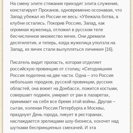
На смену элите стяжания приходит элита служения,
констатирует Проханов, одновременно осознавая, что
Запад убежал из России не весь: «Убежала ботва, а
клубни остались. Покорив Россию, Запад, как
огромная жужелица, отложил в русском теле
бесчисленное множество яичек. Они дремали
десятилетия, и теперь, когда жужелица уползла на
Запад, из яичек стали вылупляться личинки» [16].
Писатель видит пропасть, которая отделяет
российскую провинцию от столиц: «Сегодняшняя
Россия поделена на две части. Одна – это Россия
небольших городков, русской провинции, русских
областей, она воюет на Донбассе, ложится костьми,
совершает подвиги, умирает от ран в лазаретах,
принимает на себя все бремя этой войны. Другая –
сытая, холеная Россия Петербурга и Москвы,
празднует День города, ликует в ресторанах,
наслаждается зрелищами шоу-бизнеса, хохочет над
шутками беспринципных смехачей. И эта