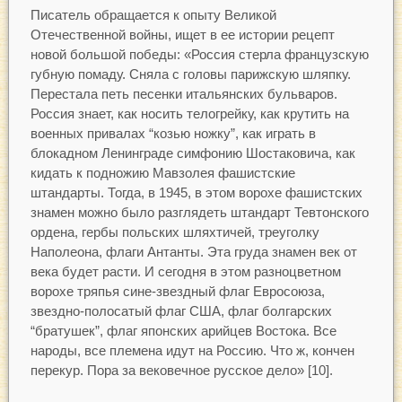
Писатель обращается к опыту Великой
Отечественной войны, ищет в ее истории рецепт
новой большой победы: «Россия стерла французскую
губную помаду. Сняла с головы парижскую шляпку.
Перестала петь песенки итальянских бульваров.
Россия знает, как носить телогрейку, как крутить на
военных привалах “козью ножку”, как играть в
блокадном Ленинграде симфонию Шостаковича, как
кидать к подножию Мавзолея фашистские
штандарты. Тогда, в 1945, в этом ворохе фашистских
знамен можно было разглядеть штандарт Тевтонского
ордена, гербы польских шляхтичей, треуголку
Наполеона, флаги Антанты. Эта груда знамен век от
века будет расти. И сегодня в этом разноцветном
ворохе тряпья сине-звездный флаг Евросоюза,
звездно-полосатый флаг США, флаг болгарских
“братушек”, флаг японских арийцев Востока. Все
народы, все племена идут на Россию. Что ж, кончен
перекур. Пора за вековечное русское дело» [10].