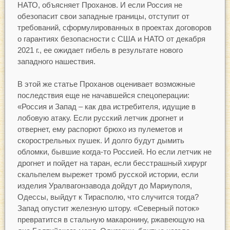
НАТО, объясняет Проханов. И если Россия не
обезопасит свои западные границы, отступит от
требований, сформулированных в проектах договоров
о гарантиях безопасности с США и НАТО от декабря
2021 г., ее ожидает гибель в результате нового
западного нашествия.
В этой же статье Проханов оценивает возможные
последствия еще не начавшейся спецоперации:
«Россия и Запад – как два истребителя, идущие в
лобовую атаку. Если русский летчик дрогнет и
отвернет, ему распорют брюхо из пулеметов и
скорострельных пушек. И долго будут дымить
обломки, бывшие когда-то Россией. Но если летчик не
дрогнет и пойдет на таран, если бесстрашный хирург
скальпелем вырежет тромб русской истории, если
изделия Уралвагонзавода дойдут до Мариуполя,
Одессы, выйдут к Тирасполю, что случится тогда?
Запад опустит железную штору. «Северный поток»
превратится в стальную макаронину, ржавеющую на