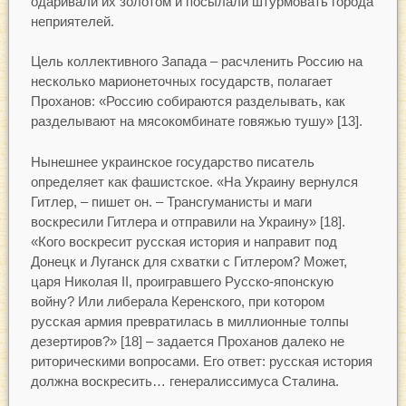
одаривали их золотом и посылали штурмовать города
неприятелей.
Цель коллективного Запада – расчленить Россию на
несколько марионеточных государств, полагает
Проханов: «Россию собираются разделывать, как
разделывают на мясокомбинате говяжью тушу» [13].
Нынешнее украинское государство писатель
определяет как фашистское. «На Украину вернулся
Гитлер, – пишет он. – Трансгуманисты и маги
воскресили Гитлера и отправили на Украину» [18].
«Кого воскресит русская история и направит под
Донецк и Луганск для схватки с Гитлером? Может,
царя Николая II, проигравшего Русско-японскую
войну? Или либерала Керенского, при котором
русская армия превратилась в миллионные толпы
дезертиров?» [18] – задается Проханов далеко не
риторическими вопросами. Его ответ: русская история
должна воскресить… генералиссимуса Сталина.