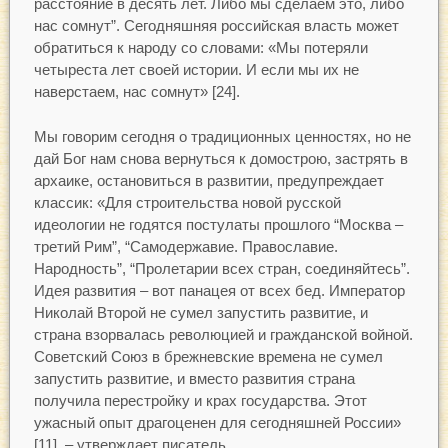
расстояние в десять лет. Либо мы сделаем это, либо
нас сомнут”. Сегодняшняя российская власть может
обратиться к народу со словами: «Мы потеряли
четыреста лет своей истории. И если мы их не
наверстаем, нас сомнут» [24].
Мы говорим сегодня о традиционных ценностях, но не
дай Бог нам снова вернуться к домострою, застрять в
архаике, остановиться в развитии, предупреждает
классик: «Для строительства новой русской
идеологии не годятся постулаты прошлого “Москва –
третий Рим”, “Самодержавие. Православие.
Народность”, “Пролетарии всех стран, соединяйтесь”.
Идея развития – вот панацея от всех бед. Император
Николай Второй не сумел запустить развитие, и
страна взорвалась революцией и гражданской войной.
Советский Союз в брежневские времена не сумел
запустить развитие, и вместо развития страна
получила перестройку и крах государства. Этот
ужасный опыт драгоценен для сегодняшней России»
[11], – утверждает писатель.