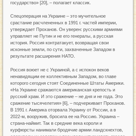
государство» [20], – полагает классик.
Спецоперация на Украине – это мучительное
срастание расчлененных в 1991 г. частей империи,
утверждает Проханов. Он уверен: русскими армиями
управляет не Путин и не его генералы, а русская
история. Россия контратакует, возвращая свои
исконные земли, по сути, захваченные Западом в
результате расширения НАТО.
Россия воюет не с Украиной, а с испокон веков
ненавидящим ее коллективным Западом, во главе
которого сегодня стоят Соединенные Штаты Америки.
«На Украине сражаются американская крепость и
русский храм. И это сражение – не дня и не года. Это
сражение тысячелетия» [6], – подчеркивает Проханов.
В 1991 г. Америка оторвала Украину от России, а в
2022-м, вооружив, бросила ее на Россию. Украина –
страна-наймит. Так в средние века короли и
курфюрсты нанимали бродячие армии ландскнехтов,