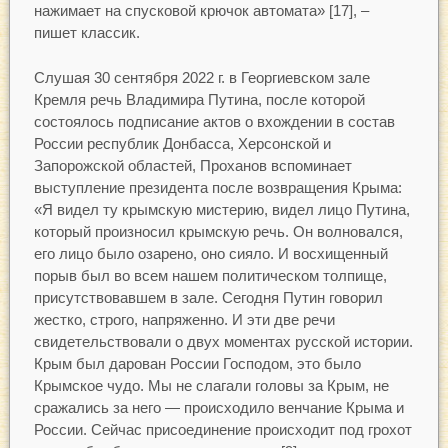
нажимает на спусковой крючок автомата» [17], –
пишет классик.
Слушая 30 сентября 2022 г. в Георгиевском зале
Кремля речь Владимира Путина, после которой
состоялось подписание актов о вхождении в состав
России республик Донбасса, Херсонской и
Запорожской областей, Проханов вспоминает
выступление президента после возвращения Крыма:
«Я видел ту крымскую мистерию, видел лицо Путина,
который произносил крымскую речь. Он волновался,
его лицо было озарено, оно сияло. И восхищенный
порыв был во всем нашем политическом толпище,
присутствовавшем в зале. Сегодня Путин говорил
жестко, строго, напряженно. И эти две речи
свидетельствовали о двух моментах русской истории.
Крым был дарован России Господом, это было
Крымское чудо. Мы не слагали головы за Крым, не
сражались за него — происходило венчание Крыма и
России. Сейчас присоединение происходит под грохот