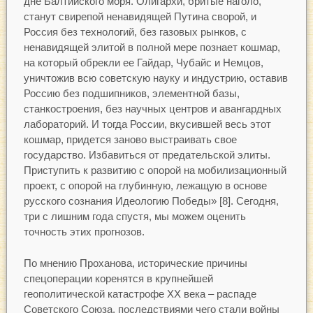
дне Балтийского моря. Олигархи, бритые наголо,
станут свирепой ненавидящей Путина сворой, и
Россия без технологий, без газовых рынков, с
ненавидящей элитой в полной мере познает кошмар,
на который обрекли ее Гайдар, Чубайс и Немцов,
уничтожив всю советскую науку и индустрию, оставив
Россию без подшипников, элементной базы,
станкостроения, без научных центров и авангардных
лабораторий. И тогда России, вкусившей весь этот
кошмар, придется заново выстраивать свое
государство. Избавиться от предательской элиты.
Приступить к развитию с опорой на мобилизационный
проект, с опорой на глубинную, лежащую в основе
русского сознания Идеологию Победы» [8]. Сегодня,
три с лишним года спустя, мы можем оценить
точность этих прогнозов.
По мнению Проханова, исторические причины
спецоперации коренятся в крупнейшей
геополитической катастрофе ХХ века – распаде
Советского Союза, последствиями чего стали войны