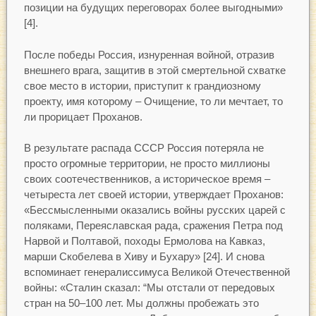
позиции на будущих переговорах более выгодными»
[4].
После победы Россия, изнуренная войной, отразив
внешнего врага, защитив в этой смертельной схватке
свое место в истории, приступит к грандиозному
проекту, имя которому – Очищение, то ли мечтает, то
ли прорицает Проханов.
В результате распада СССР Россия потеряла не
просто огромные территории, не просто миллионы
своих соотечественников, а историческое время –
четыреста лет своей истории, утверждает Проханов:
«Бессмысленными оказались войны русских царей с
поляками, Переяславская рада, сражения Петра под
Нарвой и Полтавой, походы Ермолова на Кавказ,
марши Скобелева в Хиву и Бухару» [24]. И снова
вспоминает генералиссимуса Великой Отечественной
войны: «Сталин сказал: “Мы отстали от передовых
стран на 50–100 лет. Мы должны пробежать это