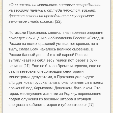
«Они похожи на мартышек, которые вскарабкались
на вершину пальмы и оттуда плюются, визжат,
бросают кокосы на проходящее внизу огромное,
величавое стадо слонов»
[22].
По мысли Проханова, специальная военная операция
приведет к очищению и обновлению России: «Сегодня
Россия на полях сражений умывается кровью, но в
тылу, слава Богу, началось великое омовение. В
России банный день. И в этой парной Россия
вытапливает из себя весь гнилой пот, берет в руки
веники» [21]. Еще не было «Времени героев», еще не
стали ветераны спецоперации сенаторами,
министрами, депутатами, а Проханов уже видел:
«Грядет новая русская элита, она появляется в полях
сражений под Харьковом, Донецком, Луганском. Это
герои, жертвующие жизнями за Родину, переносящие
подвиг служения из военных штабов и отрядов
спецназа в кабинеты мэров и губернаторов» [27].