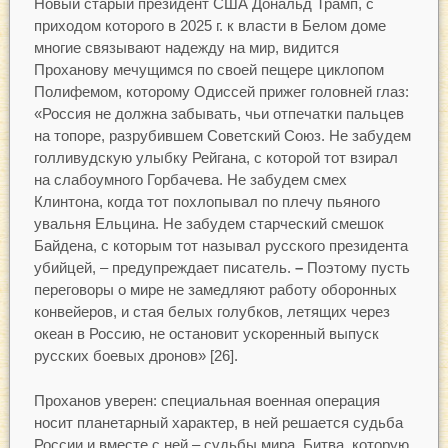
Новый старый президент США Дональд Трамп, с
приходом которого в 2025 г. к власти в Белом доме
многие связывают надежду на мир, видится
Проханову мечущимся по своей пещере циклопом
Полифемом, которому Одиссей прижег головней глаз:
«Россия не должна забывать, чьи отпечатки пальцев
на топоре, разрубившем Советский Союз. Не забудем
голливудскую улыбку Рейгана, с которой тот взирал
на слабоумного Горбачева. Не забудем смех
Клинтона, когда тот похлопывал по плечу пьяного
увальня Ельцина. Не забудем старческий смешок
Байдена, с которым тот называл русского президента
убийцей, – предупреждает писатель.
–
Поэтому пусть
переговоры о мире не замедляют работу оборонных
конвейеров, и стая белых голубков, летящих через
океан в Россию, не остановит ускоренный выпуск
русских боевых дронов» [26].
Проханов уверен: специальная военная операция
носит планетарный характер, в ней решается судьба
России и вместе с ней – судьбы мира. Битва, которую