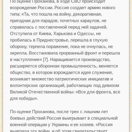
По оценке Проханова, в ходе СВО происходит
возрождение России. Россия создает армию нового
типа: «Та, что пошла на войну, декоративная,
пригодная для парадов, почетных караулов, не
справилась с поставленной перед ней задачей.
Отступила от Киева, Харькова и Одессы, не
пробилась в Приднестровье, перешла в глухую
оборону, терпела поражение, пока не очнулась, не
окрепла. Восстановила прорванный фронт и перешла
в наступление» [7]. Наращивается производство,
расширяется оборонная промышленность, меняется
общество, в котором взрождается идея служения,
возникает множество патриотических инициатив и
волонтерских организаций, работающих под девизом
Великой Отечественной войны: «Все для фронта, все
для победы».
По оценке Проханова, после трех с лишним лет
боевых действий Россия выигрывает в специальной
военной операции у Украины и ее хозяев. «Россия
выиграла эту войну, и об этом свидетельствует