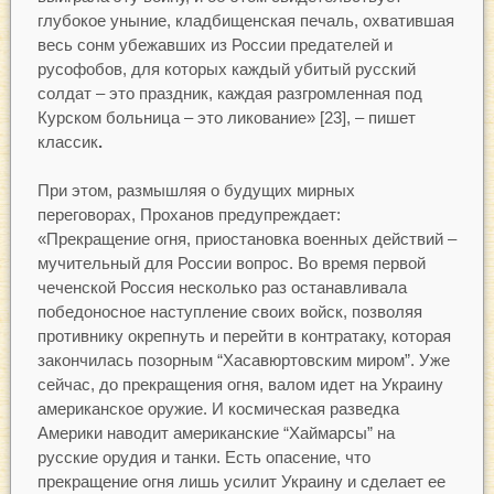
глубокое уныние, кладбищенская печаль, охватившая
весь сонм убежавших из России предателей и
русофобов, для которых каждый убитый русский
солдат – это праздник, каждая разгромленная под
Курском больница – это ликование» [23], – пишет
классик
.
При этом, размышляя о будущих мирных
переговорах, Проханов предупреждает:
«Прекращение огня, приостановка военных действий –
мучительный для России вопрос. Во время первой
чеченской Россия несколько раз останавливала
победоносное наступление своих войск, позволяя
противнику окрепнуть и перейти в контратаку, которая
закончилась позорным “Хасавюртовским миром”. Уже
сейчас, до прекращения огня, валом идет на Украину
американское оружие. И космическая разведка
Америки наводит американские “Хаймарсы” на
русские орудия и танки. Есть опасение, что
прекращение огня лишь усилит Украину и сделает ее