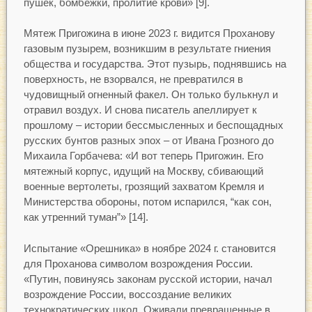
пушек, бомбежки, пролитие крови» [9].
Мятеж Пригожина в июне 2023 г. видится Проханову
газовым пузырем, возникшим в результате гниения
общества и государства. Этот пузырь, поднявшись на
поверхность, не взорвался, не превратился в
чудовищный огненный факел. Он только булькнул и
отравил воздух. И снова писатель апеллирует к
прошлому – истории бессмысленных и беспощадных
русских бунтов разных эпох – от Ивана Грозного до
Михаила Горбачева: «И вот теперь Пригожин. Его
мятежный корпус, идущий на Москву, сбивающий
военные вертолеты, грозящий захватом Кремля и
Министерства обороны, потом испарился, “как сон,
как утренний туман”» [14].
Испытание «Орешника» в ноябре 2024 г. становится
для Проханова символом возрождения России.
«Путин, повинуясь законам русской истории, начал
возрождение России, воссоздание великих
технократических школ. Оживали превращенные в