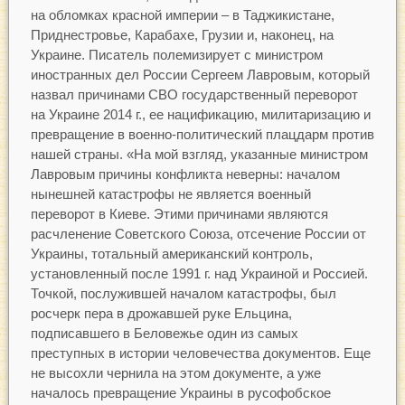
на обломках красной империи – в Таджикистане,
Приднестровье, Карабахе, Грузии и, наконец, на
Украине. Писатель полемизирует с министром
иностранных дел России Сергеем Лавровым, который
назвал причинами СВО государственный переворот
на Украине 2014 г., ее нацификацию, милитаризацию и
превращение в военно-политический плацдарм против
нашей страны. «На мой взгляд, указанные министром
Лавровым причины конфликта неверны: началом
нынешней катастрофы не является военный
переворот в Киеве. Этими причинами являются
расчленение Советского Союза, отсечение России от
Украины, тотальный американский контроль,
установленный после 1991 г. над Украиной и Россией.
Точкой, послужившей началом катастрофы, был
росчерк пера в дрожавшей руке Ельцина,
подписавшего в Беловежье один из самых
преступных в истории человечества документов. Еще
не высохли чернила на этом документе, а уже
началось превращение Украины в русофобское