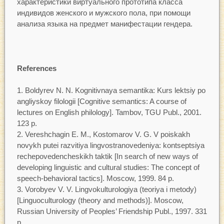
характеристики виртуального прототипа класса
индивидов женского и мужского пола, при помощи
анализа языка на предмет манифестации гендера.
References
Boldyrev N. N. Kognitivnaya semantika: Kurs lektsiy po
angliyskoy filologii [Cognitive semantics: A course of
lectures on English philology]. Tambov, TGU Publ., 2001.
123 p.
Vereshchagin E. M., Kostomarov V. G. V poiskakh
novykh putei razvitiya lingvostranovedeniya: kontseptsiya
rechepovedencheskikh taktik [In search of new ways of
developing linguistic and cultural studies: The concept of
speech-behavioral tactics]. Moscow, 1999. 84 p.
Vorobyev V. V. Lingvokulturologiya (teoriya i metody)
[Linguoculturology (theory and methods)]. Moscow,
Russian University of Peoples’ Friendship Publ., 1997. 331
p.