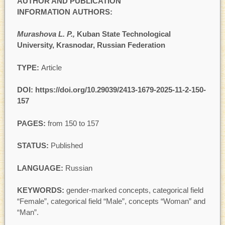
AUTHOR AND PUBLICATION
INFORMATION AUTHORS:
Murashova L. P.
,
Kuban State Technological
University, Krasnodar, Russian Federation
TYPE:
Article
DOI: https://doi.org/
10.29039/2413-1679-2025-11-2-150-
157
PAGES:
from 150 to 157
STATUS:
Published
LANGUAGE:
Russian
KEYWORDS:
gender-marked concepts, categorical field
“Female”, categorical field “Male”, concepts “Woman” and
“Man”.