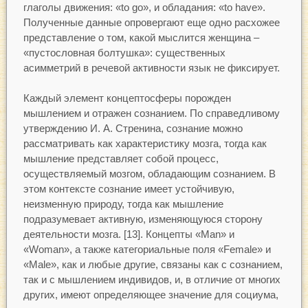
глаголы движения: «to go», и обладания: «to have».
Полученные данные опровергают еще одно расхожее
представление о том, какой мыслится женщина –
«пустословная болтушка»: существенных
асимметрий в речевой активности язык не фиксирует.
Каждый элемент концептосферы порожден
мышлением и отражен сознанием. По справедливому
утверждению И. А. Стренина, сознание можно
рассматривать как характеристику мозга, тогда как
мышление представляет собой процесс,
осуществляемый мозгом, обладающим сознанием. В
этом контексте сознание имеет устойчивую,
неизменную природу, тогда как мышление
подразумевает активную, изменяющуюся сторону
деятельности мозга. [13]. Концепты «Man» и
«Woman», а также категориальные поля «Female» и
«Male», как и любые другие, связаны как с сознанием,
так и с мышлением индивидов, и, в отличие от многих
других, имеют определяющее значение для социума,