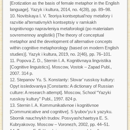
[Erotization as the basis of female metaphor in the English
language]. Yazyk i kultura, 2014, no. 4(28), pp. 89–98.
Novitskaya I. V. Teoriya kontseptual’noy metafory i
razvitie al’ternativnykh kontseptsiy v ramkakh
kognitivnogo napravleniya metaforologii (po materialam
sovremennoy anglistiki) [The theory of conceptual
metaphor and the development of alternative concepts
within cognitive metaphorology (based on modern English
studies)]. Yazyk i kultura, 2019, no. 2(46), pp. 76–101.
Popova Z. D., Sternin I. A. Kognitivnaya lingvistika
[Cognitive linguistics]. Moscow, Vostok – Zapad Publ.,
2007. 314 p.
Stepanov Yu. S. Konstanty: Slovar’ russkoy kultury:
Opyt issledovaniya [Constants: A dictionary of Russian
culture: A research attempt]. Moscow, School “Yazyki
russkoy kultury” Publ., 1997. 824 p.
Sternin I. A. Kommunikativnoe i kognitivnoe
[Communicative and cognitive]. S lyubov’yu k yazyku.
Sbornik nauchnykh trudov. Posvyashchaetsya E. S.
Kubryakovoy. Moscow – Voronezh, 2002, pp. 44–51.