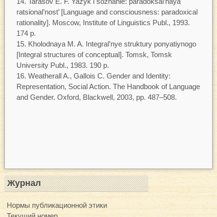
Tarasov E. F. Yazyk i soznanie: paradoksal’naya
ratsional’nost’ [Language and consciousness: paradoxical
rationality]. Moscow, Institute of Linguistics Publ., 1993.
174 p.
Kholodnaya M. A. Integral’nye struktury ponyatiynogo
[Integral structures of conceptual]. Tomsk, Tomsk
University Publ., 1983. 190 p.
Weatherall A., Gallois C. Gender and Identity:
Representation, Social Action. The Handbook of Language
and Gender. Oxford, Blackwell, 2003, pp. 487–508.
Журнал
Нормы публикационной этики
Текущий номер