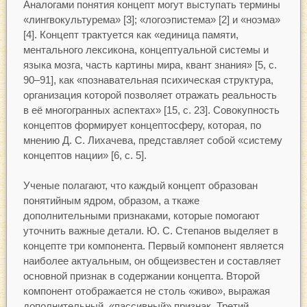
Аналогами понятия концепт могут выступать термины
«лингвокультурема» [3]; «логоэпистема» [2] и «ноэма»
[4]. Концепт трактуется как «единица памяти,
ментального лексикона, концептуальной системы и
языка мозга, часть картины мира, квант знания» [5, с.
90–91], как «познавательная психическая структура,
организация которой позволяет отражать реальность
в её многогранных аспектах» [15, с. 23]. Совокупность
концептов формирует концептосферу, которая, по
мнению Д. С. Лихачева, представляет собой «систему
концептов нации» [6, с. 5].
Ученые полагают, что каждый концепт образован
понятийным ядром, образом, а ткаже
дополнительными признаками, которые помогают
уточнить важные детали. Ю. С. Степанов выделяет в
концепте три компонента. Первый компонент является
наиболее актуальным, он общеизвестен и составляет
основной признак в содержании концепта. Второй
компонент отображается не столь «живо», выражая
дополнительный, «пассивный» признак. Третий