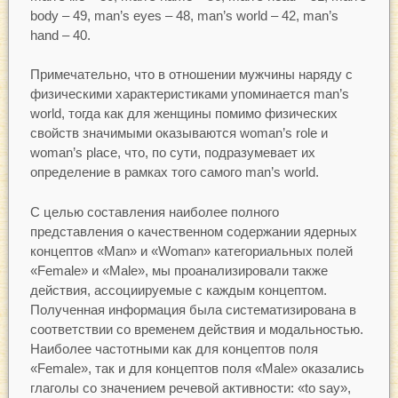
body – 49, man’s eyes – 48, man’s world – 42, man’s
hand – 40.
Примечательно, что в отношении мужчины наряду с
физическими характеристиками упоминается man’s
world, тогда как для женщины помимо физических
свойств значимыми оказываются woman’s role и
woman’s place, что, по сути, подразумевает их
определение в рамках того самого man’s world.
С целью составления наиболее полного
представления о качественном содержании ядерных
концептов «Man» и «Woman» категориальных полей
«Female» и «Male», мы проанализировали также
действия, ассоциируемые с каждым концептом.
Полученная информация была систематизирована в
соответствии со временем действия и модальностью.
Наиболее частотными как для концептов поля
«Female», так и для концептов поля «Male» оказались
глаголы со значением речевой активности: «to say»,