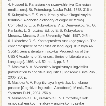
Husserl E. Kartesianskie razmyshleniya [Cartesian
meditations]. St. Petersburg, Nauka Publ., 1998. 316 p.
Kubryakova E. S. et al. Kratkiy slovar’ kognitivnykh
terminov [A concise dictionary of cognitive terms].
Compiled by E. S. Kubryakova, V. Z. Demyankov, Yu. G.
Pankrats, L. G. Luzina. Ed. by E. S. Kubryakova.
Moscow, Moscow State University Publ., 1997. 245 p.
Likhachev D. S. Kontseptosfera russkogo yazyka [The
conceptosphere of the Russian language]. Izvestiya AN
SSSR. Seriya literatury i yazyka [Proceedings of the
USSR Academy of Sciences. Series of Literature and
Language]. 1993, vol. 52, no. 1, pp. 3–9.
Maslova V. A. Vvedenie v kognitivnuyu lingvistiku
[Introduction to cognitive linguistics]. Moscow, Flinta Publ.,
2006. 296 p.
Maslova V. A. Kognitivnaya lingvistika: Uchebnoe
posobie [Cognitive linguistics: A textbook]. Minsk, Tetra
Systems Publ., 2004. 256 p.
Murashova L. P., Pravikova L. V. Erotizatsiya kak
osnova zhenskoy metafory v angliyskom yazyke