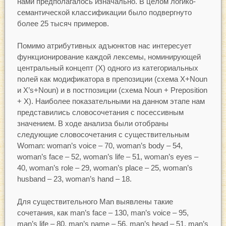
нами предполагалось изначально. В целом логико-
семантической классификации было подвергнуто
более 25 тысяч примеров.
Помимо атрибутивных адъюнктов нас интересует
функционирование каждой лексемы, номинирующей
центральный концепт (X) одного из категориальных
полей как модификатора в препозиции (схема X+Noun
и X’s+Noun) и в постпозиции (схема Noun + Preposition
+ X). Наиболее показательными на данном этапе нам
представились словосочетания с посессивным
значением. В ходе анализа были отобраны
следующие словосочетания с существительным
Woman: woman’s voice – 70, woman’s body – 54,
woman’s face – 52, woman’s life – 51, woman’s eyes –
40, woman’s role – 29, woman’s place – 25, woman’s
husband – 23, woman’s hand – 18.
Для существительного Man выявлены такие
сочетания, как man’s face – 130, man’s voice – 95,
man’s life – 80, man’s name – 56, man’s head – 51, man’s