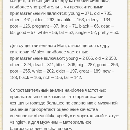
концепт, относящийся к ядру категории «Female»,
наиболее употребительными препозитивными
прилагательными являются: young – 971, old – 785,
other – 461, older – 263, beautiful – 163, elderly – 134,
poor – 126, pregnant – 87, little – 71, black – 66, dead –
65, good – 57, white – 56, fat – 52, single – 52, pretty – 50.
Для существительного Man, относящегося к ядру
категории «Male», наиболее частотные
прилагательные включают: young – 2 666, old – 2 358,
other – 324, dead – 311, little – 306, big – 287, good – 256,
poor – 255, white – 202, older – 197, great – 189, new –
188, black – 166, rich – 156, tall – 142.
Сопоставительный анализ наиболее частотных
прилагательных показывает, что при описании
женщины гораздо большее по сравнению с мужчиной
значение приобретают оценочные качества
внешности: «beautiful», «pretty» и маритальный статус:
«single», а для мужчины – материальное
благосостояние; «rich», «poor».